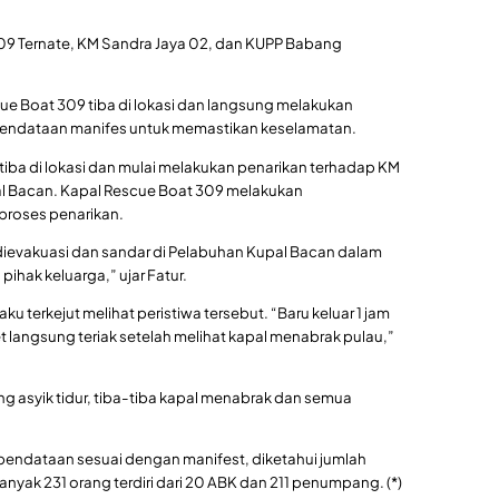
9 Ternate, KM Sandra Jaya 02, dan KUPP Babang
escue Boat 309 tiba di lokasi dan langsung melakukan
endataan manifes untuk memastikan keselamatan.
tiba di lokasi dan mulai melakukan penarikan terhadap KM
l Bacan. Kapal Rescue Boat 309 melakukan
roses penarikan.
 dievakuasi dan sandar di Pelabuhan Kupal Bacan dalam
ihak keluarga,” ujar Fatur.
 terkejut melihat peristiwa tersebut. “Baru keluar 1 jam
t langsung teriak setelah melihat kapal menabrak pulau,”
 asyik tidur, tiba-tiba kapal menabrak dan semua
 pendataan sesuai dengan manifest, diketahui jumlah
ak 231 orang terdiri dari 20 ABK dan 211 penumpang. (*)