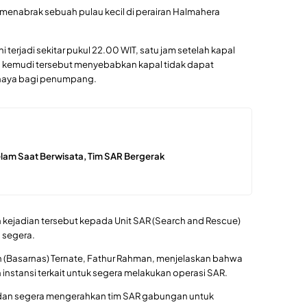
menabrak sebuah pulau kecil di perairan Halmahera
ini terjadi sekitar pukul 22.00 WIT, satu jam setelah kapal
n kemudi tersebut menyebabkan kapal tidak dapat
ahaya bagi penumpang.
am Saat Berwisata, Tim SAR Bergerak
kejadian tersebut kepada Unit SAR (Search and Rescue)
 segera.
n (Basarnas) Ternate, Fathur Rahman, menjelaskan bahwa
instansi terkait untuk segera melakukan operasi SAR.
 dan segera mengerahkan tim SAR gabungan untuk