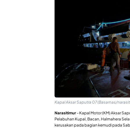
Kapal Aksar Saputra 07 (Basarnas/narasit
Narasitimur
– Kapal Motor (KM) Aksar Sa
Pelabuhan Kupal, Bacan, Halmahera Sela
kerusakan pada bagian kemudi pada Sabtu