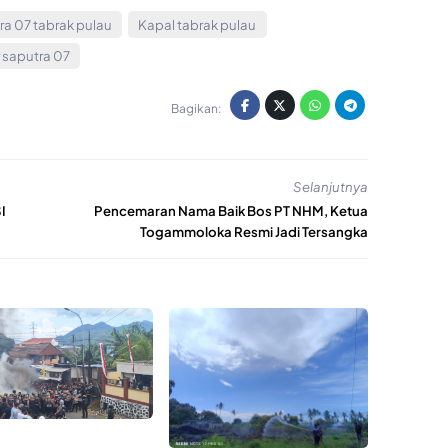
ra 07 tabrak pulau
Kapal tabrak pulau
 saputra 07
Bagikan:
Selanjutnya
I
Pencemaran Nama Baik Bos PT NHM, Ketua
Togammoloka Resmi Jadi Tersangka