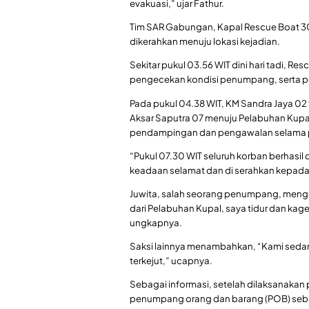
evakuasi,” ujar Fathur.
Tim SAR Gabungan, Kapal Rescue Boat 30
dikerahkan menuju lokasi kejadian.
Sekitar pukul 03.56 WIT dini hari tadi, R
pengecekan kondisi penumpang, serta p
Pada pukul 04.38 WIT, KM Sandra Jaya 02 
Aksar Saputra 07 menuju Pelabuhan Kupa
pendampingan dan pengawalan selama p
“Pukul 07.30 WIT seluruh korban berhasil
keadaan selamat dan di serahkan kepada p
Juwita, salah seorang penumpang, mengaku
dari Pelabuhan Kupal, saya tidur dan kage
ungkapnya.
Saksi lainnya menambahkan, “Kami sedang
terkejut,” ucapnya.
Sebagai informasi, setelah dilaksanakan
penumpang orang dan barang (POB) sebany