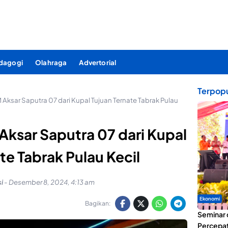
dagogi
Olahraga
Advertorial
Terpopu
Aksar Saputra 07 dari Kupal Tujuan Ternate Tabrak Pulau
ksar Saputra 07 dari Kupal
te Tabrak Pulau Kecil
i
-
Desember 8, 2024, 4:13 am
Ekonomi
Bagikan:
Seminar 
Percepat