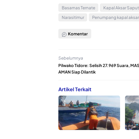
Basarnas Ternate
Kapal Aksar Saput
Narasitimur
Penumpang kapal aksar
Komentar
Sebelumnya
Pilwako Tidore: Selisih 27.969 Suara, MAS
AMAN Siap Dilantik
Artikel Terkait