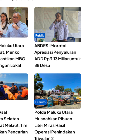
Publik
Maluku Utara
ABDESI Morotai
at, Menko
Apresiasi Penyaluran
astikan MBG
ADD Rp3,13 Miliar untuk
ngan Lokal
88 Desa
Hukum
Asal
Polda Maluku Utara
a Selatan
Musnahkan Ribuan
at Melaut, Tim
Liter Miras Hasil
kan Pencarian
Operasi Penindakan
Triwulan 2