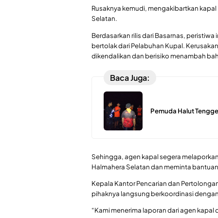
Rusaknya kemudi, mengakibartkan kapal 
Selatan.
Berdasarkan rilis dari Basarnas, peristiwa 
bertolak dari Pelabuhan Kupal. Kerusaka
dikendalikan dan berisiko menambah b
Baca Juga:
Pemuda Halut Tenggel
Sehingga, agen kapal segera melaporkan 
Halmahera Selatan dan meminta bantuan
Kepala Kantor Pencarian dan Pertolonga
pihaknya langsung berkoordinasi dengan 
“Kami menerima laporan dari agen kapal