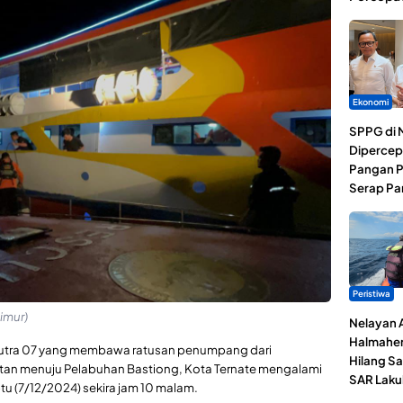
Ekonomi
SPPG di 
Dipercep
Pangan P
Serap Pa
Peristiwa
imur)
Nelayan 
Halmaher
putra 07 yang membawa ratusan penumpang dari
Hilang Sa
tan menuju Pelabuhan Bastiong, Kota Ternate mengalami
SAR Laku
 (7/12/2024) sekira jam 10 malam.