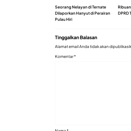
Seorang Nelayan di Ternate
Ribuan
Dilaporkan Hanyut di Perairan
DPRD T
Pulau Hiri
Tinggalkan Balasan
Alamat email Anda tidak akan dipublikasi
Komentar
*
Nama
*