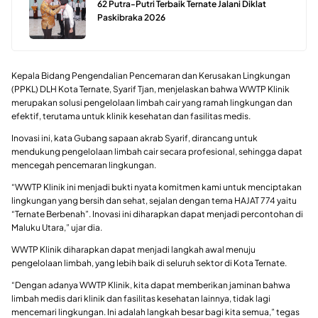
62 Putra-Putri Terbaik Ternate Jalani Diklat
Paskibraka 2026
Kepala Bidang Pengendalian Pencemaran dan Kerusakan Lingkungan
(PPKL) DLH Kota Ternate, Syarif Tjan, menjelaskan bahwa WWTP Klinik
merupakan solusi pengelolaan limbah cair yang ramah lingkungan dan
efektif, terutama untuk klinik kesehatan dan fasilitas medis.
Inovasi ini, kata Gubang sapaan akrab Syarif, dirancang untuk
mendukung pengelolaan limbah cair secara profesional, sehingga dapat
mencegah pencemaran lingkungan.
“WWTP Klinik ini menjadi bukti nyata komitmen kami untuk menciptakan
lingkungan yang bersih dan sehat, sejalan dengan tema HAJAT 774 yaitu
“Ternate Berbenah”. Inovasi ini diharapkan dapat menjadi percontohan di
Maluku Utara,” ujar dia.
WWTP Klinik diharapkan dapat menjadi langkah awal menuju
pengelolaan limbah, yang lebih baik di seluruh sektor di Kota Ternate.
“Dengan adanya WWTP Klinik, kita dapat memberikan jaminan bahwa
limbah medis dari klinik dan fasilitas kesehatan lainnya, tidak lagi
mencemari lingkungan. Ini adalah langkah besar bagi kita semua,” tegas