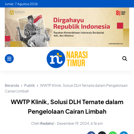
Skip
Jumat, 7 Agustus 2026
to
content
Beranda
Publik
WWTP Klinik, Solusi DLH Ternate dalam Pengelolaan
Cairan Limbah
WWTP Klinik, Solusi DLH Ternate dalam
Pengelolaan Cairan Limbah
Oleh
Redaksi
-
Desember 19, 2024, 6:16 am