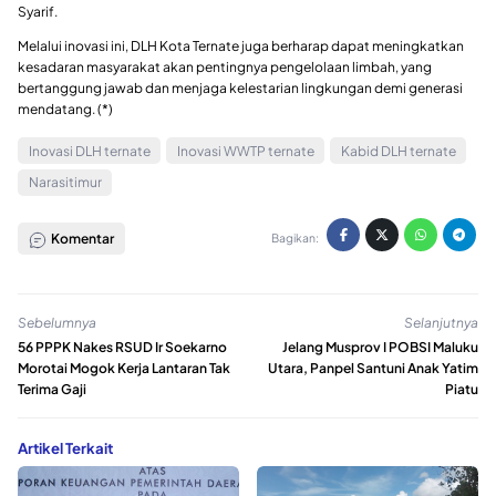
Syarif.
Melalui inovasi ini, DLH Kota Ternate juga berharap dapat meningkatkan
kesadaran masyarakat akan pentingnya pengelolaan limbah, yang
bertanggung jawab dan menjaga kelestarian lingkungan demi generasi
mendatang. (*)
Inovasi DLH ternate
Inovasi WWTP ternate
Kabid DLH ternate
Narasitimur
Komentar
Bagikan:
Sebelumnya
Selanjutnya
56 PPPK Nakes RSUD Ir Soekarno
Jelang Musprov I POBSI Maluku
Morotai Mogok Kerja Lantaran Tak
Utara, Panpel Santuni Anak Yatim
Terima Gaji
Piatu
Artikel Terkait