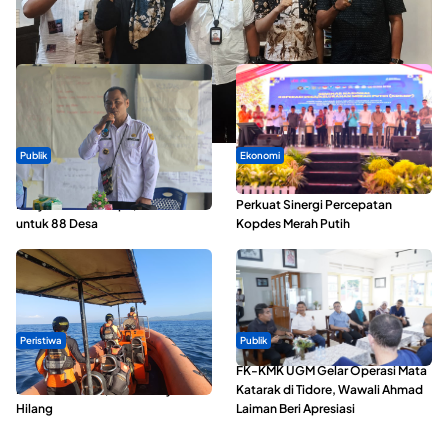
Dua Talenta Muda Ternate Wakili Maluku Utara di Gita Bahana
Nusantara 2026
Publik
Ekonomi
ABDESI Morotai Apresiasi
Seminar di Ternate, Mendes
Penyaluran ADD Rp3,13 Miliar
Perkuat Sinergi Percepatan
untuk 88 Desa
Kopdes Merah Putih
Peristiwa
Publik
Dua Longboat Bertabrakan di
FK-KMK UGM Gelar Operasi Mata
Perairan Taliabu, Satu Nelayan
Katarak di Tidore, Wawali Ahmad
Hilang
Laiman Beri Apresiasi