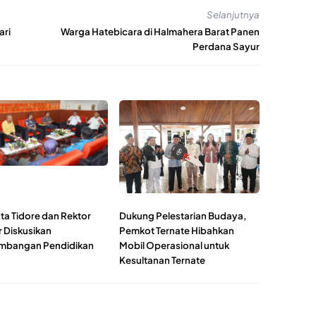
Selanjutnya
ari
Warga Hatebicara di Halmahera Barat Panen
Perdana Sayur
ta Tidore dan Rektor
Dukung Pelestarian Budaya,
r Diskusikan
Pemkot Ternate Hibahkan
mbangan Pendidikan
Mobil Operasional untuk
Kesultanan Ternate