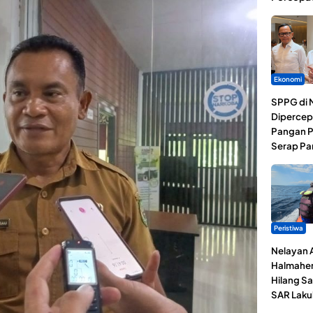
Ekonomi
SPPG di 
Dipercep
Pangan P
Serap Pa
Peristiwa
Nelayan 
Halmaher
Hilang Sa
SAR Laku