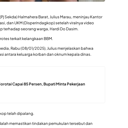
(Pj Sekda) Halmahera Barat, Julius Marau, meninjau Kantor
si, dan UKM (Disperindagkop) setelah viralnya video
p terhadap seorang warga, Hardi Do Dasim.
protes terkait kelangkaan BBM.
dia, Rabu (08/01/2025), Julius menjelaskan bahwa
i antara keluarga korban dan oknum kepala dinas.
rotai Capai 85 Persen, Bupati Minta Pekerjaan
op telah dipalang.
adalah memastikan tindakan pemukulan tersebut dan