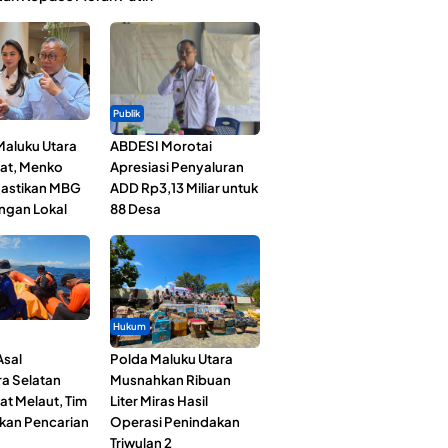
Publik
Maluku Utara
ABDESI Morotai
at, Menko
Apresiasi Penyaluran
astikan MBG
ADD Rp3,13 Miliar untuk
ngan Lokal
88 Desa
Hukum
Asal
Polda Maluku Utara
a Selatan
Musnahkan Ribuan
at Melaut, Tim
Liter Miras Hasil
kan Pencarian
Operasi Penindakan
Triwulan 2