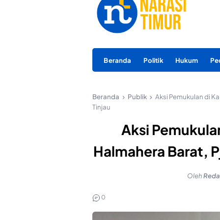
Beranda
Politik
Hukum
Pe
Beranda
Publik
Aksi Pemukulan di Ka
Tinjau
Aksi Pemukulan
Halmahera Barat, P
Oleh
Reda
0