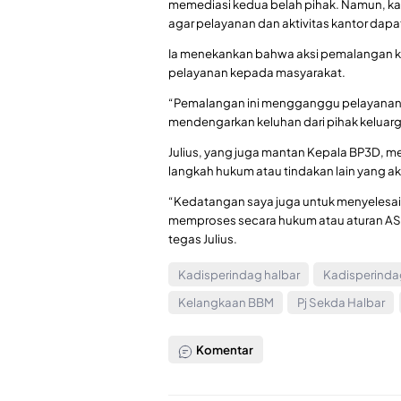
memediasi kedua belah pihak. Namun, ka
agar pelayanan dan aktivitas kantor dapat 
Ia menekankan bahwa aksi pemalangan k
pelayanan kepada masyarakat.
“Pemalangan ini mengganggu pelayanan p
mendengarkan keluhan dari pihak keluar
Julius, yang juga mantan Kepala BP3D
langkah hukum atau tindakan lain yang a
“Kedatangan saya juga untuk menyelesaika
memproses secara hukum atau aturan AS
tegas Julius.
Kadisperindag halbar
Kadisperinda
Kelangkaan BBM
Pj Sekda Halbar
Komentar