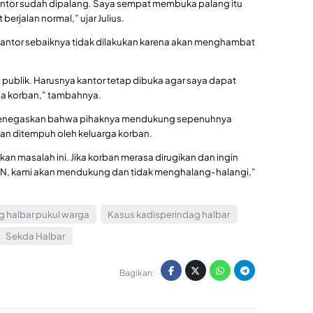
ntor sudah dipalang. Saya sempat membuka palang itu
berjalan normal,” ujar Julius.
antor sebaiknya tidak dilakukan karena akan menghambat
ublik. Harusnya kantor tetap dibuka agar saya dapat
ga korban,” tambahnya.
, menegaskan bahwa pihaknya mendukung sepenuhnya
kan ditempuh oleh keluarga korban.
n masalah ini. Jika korban merasa dirugikan dan ingin
N, kami akan mendukung dan tidak menghalang-halangi,”
g halbar pukul warga
Kasus kadisperindag halbar
Sekda Halbar
Bagikan: