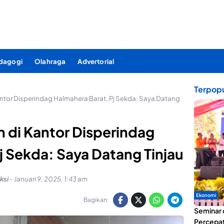
dagogi
Olahraga
Advertorial
Terpopu
ntor Disperindag Halmahera Barat, Pj Sekda: Saya Datang
 di Kantor Disperindag
j Sekda: Saya Datang Tinjau
ksi
-
Januari 9, 2025, 1:43 am
Ekonomi
Bagikan:
Seminar 
Percepat