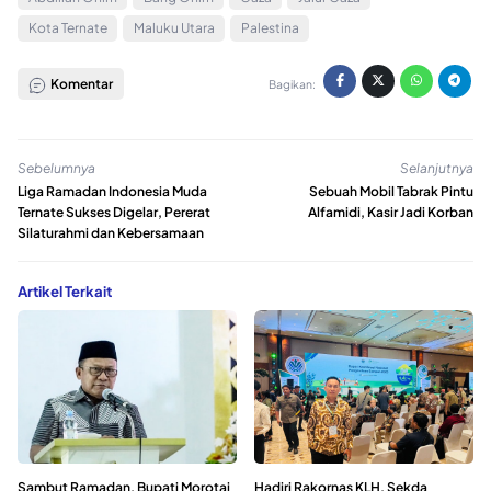
Kota Ternate
Maluku Utara
Palestina
Komentar
Bagikan:
Sebelumnya
Selanjutnya
Liga Ramadan Indonesia Muda
Sebuah Mobil Tabrak Pintu
Ternate Sukses Digelar, Pererat
Alfamidi, Kasir Jadi Korban
Silaturahmi dan Kebersamaan
Artikel Terkait
Sambut Ramadan, Bupati Morotai
Hadiri Rakornas KLH, Sekda