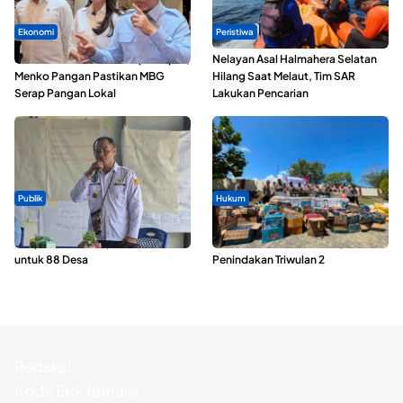
Ekonomi
Peristiwa
SPPG di Maluku Utara Dipercepat,
Nelayan Asal Halmahera Selatan
Menko Pangan Pastikan MBG
Hilang Saat Melaut, Tim SAR
Serap Pangan Lokal
Lakukan Pencarian
Publik
Hukum
ABDESI Morotai Apresiasi
Polda Maluku Utara Musnahkan
Penyaluran ADD Rp3,13 Miliar
Ribuan Liter Miras Hasil Operasi
untuk 88 Desa
Penindakan Triwulan 2
Redaksi
Kode Etik Jurnalis