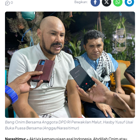
Bagikan:
0
Bang Onim Bersama Anggota DPD RI Perwakilan Malut, Hasby Yusuf Usai
Buka Puasa Bersama (Angga/Narasitimur)
Narasitimur –
Aktivis kemanusiaan asal Indonesia, Abdillah Onim atau