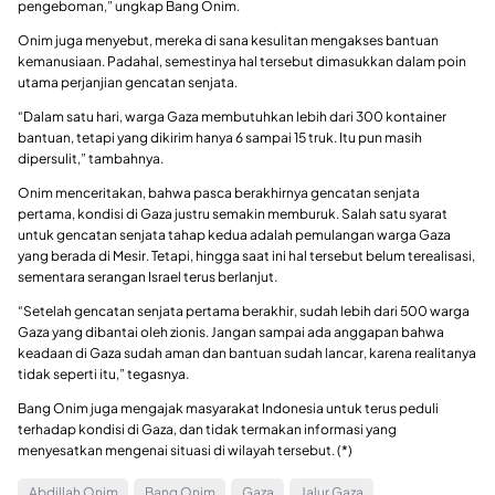
pengeboman,” ungkap Bang Onim.
Onim juga menyebut, mereka di sana kesulitan mengakses bantuan
kemanusiaan. Padahal, semestinya hal tersebut dimasukkan dalam poin
utama perjanjian gencatan senjata.
“Dalam satu hari, warga Gaza membutuhkan lebih dari 300 kontainer
bantuan, tetapi yang dikirim hanya 6 sampai 15 truk. Itu pun masih
dipersulit,” tambahnya.
Onim menceritakan, bahwa pasca berakhirnya gencatan senjata
pertama, kondisi di Gaza justru semakin memburuk. Salah satu syarat
untuk gencatan senjata tahap kedua adalah pemulangan warga Gaza
yang berada di Mesir. Tetapi, hingga saat ini hal tersebut belum terealisasi,
sementara serangan Israel terus berlanjut.
“Setelah gencatan senjata pertama berakhir, sudah lebih dari 500 warga
Gaza yang dibantai oleh zionis. Jangan sampai ada anggapan bahwa
keadaan di Gaza sudah aman dan bantuan sudah lancar, karena realitanya
tidak seperti itu,” tegasnya.
Bang Onim juga mengajak masyarakat Indonesia untuk terus peduli
terhadap kondisi di Gaza, dan tidak termakan informasi yang
menyesatkan mengenai situasi di wilayah tersebut. (*)
Abdillah Onim
Bang Onim
Gaza
Jalur Gaza