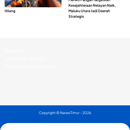
Perairan Taliabu, Satu Nelayan
Kesejahteraan Nelayan Naik,
Hilang
Maluku Utara Jadi Daerah
Strategis
Redaksi
Kode Etik Jurnalis
Pedoman Media Siber
Copyright ©
NarasiTimur
- 2026