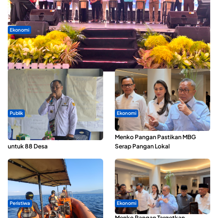
Ekonomi
Seminar di Ternate, Mendes Perkuat Sinergi Percepatan
Kopdes Merah Putih
Publik
Ekonomi
ABDESI Morotai Apresiasi
SPPG di Maluku Utara Dipercepat,
Penyaluran ADD Rp3,13 Miliar
Menko Pangan Pastikan MBG
untuk 88 Desa
Serap Pangan Lokal
Peristiwa
Ekonomi
Dua Longboat Bertabrakan di
Menko Pangan Targetkan