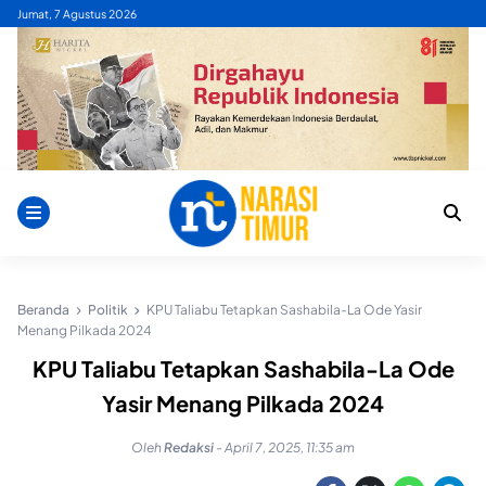
Skip
Jumat, 7 Agustus 2026
to
content
Beranda
Politik
KPU Taliabu Tetapkan Sashabila-La Ode Yasir
Menang Pilkada 2024
KPU Taliabu Tetapkan Sashabila-La Ode
Yasir Menang Pilkada 2024
Oleh
Redaksi
-
April 7, 2025, 11:35 am