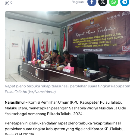
Bagikan:
0
Rapat pleno terbuka rekapitulasi hasil perolehan suara tingkat kabupaten
Pulau Taliabu (Ist/Narasitimur)
Narasitimur –
Komisi Pemilihan Umum (KPU) Kabupaten Pulau Taliabu,
Maluku Utara, menetapkan pasangan Sashabila Widiya Mus dan La Ode
Yasir sebagai pemenang Pilkada Taliabu 2024.
Penetapan ini dilakukan dalam rapat pleno terbuka rekapitulasi hasil
perolehan suara tingkat kabupaten yang digelar di Kantor KPU Taliabu,
Senin (7/4/2025).