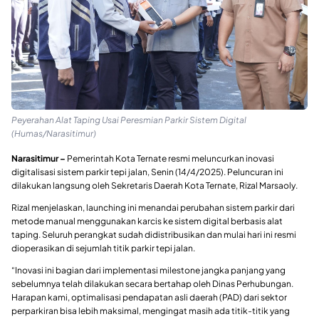
Peyerahan Alat Taping Usai Peresmian Parkir Sistem Digital
(Humas/Narasitimur)
Narasitimur –
Pemerintah Kota Ternate resmi meluncurkan inovasi
digitalisasi sistem parkir tepi jalan, Senin (14/4/2025). Peluncuran ini
dilakukan langsung oleh Sekretaris Daerah Kota Ternate, Rizal Marsaoly.
Rizal menjelaskan, launching ini menandai perubahan sistem parkir dari
metode manual menggunakan karcis ke sistem digital berbasis alat
taping. Seluruh perangkat sudah didistribusikan dan mulai hari ini resmi
dioperasikan di sejumlah titik parkir tepi jalan.
“Inovasi ini bagian dari implementasi milestone jangka panjang yang
sebelumnya telah dilakukan secara bertahap oleh Dinas Perhubungan.
Harapan kami, optimalisasi pendapatan asli daerah (PAD) dari sektor
perparkiran bisa lebih maksimal, mengingat masih ada titik-titik yang