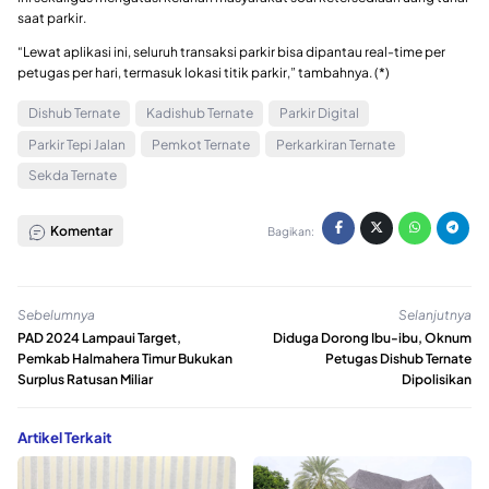
saat parkir.
“Lewat aplikasi ini, seluruh transaksi parkir bisa dipantau real-time per
petugas per hari, termasuk lokasi titik parkir,” tambahnya. (*)
Dishub Ternate
Kadishub Ternate
Parkir Digital
Parkir Tepi Jalan
Pemkot Ternate
Perkarkiran Ternate
Sekda Ternate
Komentar
Bagikan:
Sebelumnya
Selanjutnya
PAD 2024 Lampaui Target,
Diduga Dorong Ibu-ibu, Oknum
Pemkab Halmahera Timur Bukukan
Petugas Dishub Ternate
Surplus Ratusan Miliar
Dipolisikan
Artikel Terkait