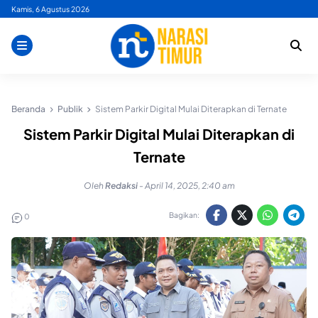
Skip
Kamis, 6 Agustus 2026
to
content
Beranda
Publik
Sistem Parkir Digital Mulai Diterapkan di Ternate
Sistem Parkir Digital Mulai Diterapkan di
Ternate
Oleh
Redaksi
-
April 14, 2025, 2:40 am
Bagikan:
0