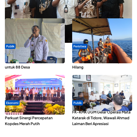
Dua Talenta Muda Ternate Wakili Maluku Utara di Gita Bahana
Nusantara 2026
Publik
Peristiwa
ABDESI Morotai Apresiasi
Dua Longboat Bertabrakan di
Penyaluran ADD Rp3,13 Miliar
Perairan Taliabu, Satu Nelayan
untuk 88 Desa
Hilang
Ekonomi
Publik
Seminar di Ternate, Mendes
FK-KMK UGM Gelar Operasi Mata
Perkuat Sinergi Percepatan
Katarak di Tidore, Wawali Ahmad
Kopdes Merah Putih
Laiman Beri Apresiasi