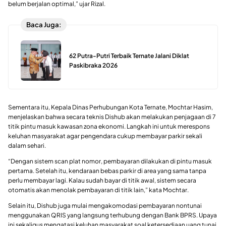
belum berjalan optimal,” ujar Rizal.
Baca Juga:
62 Putra-Putri Terbaik Ternate Jalani Diklat
Paskibraka 2026
Sementara itu, Kepala Dinas Perhubungan Kota Ternate, Mochtar Hasim,
menjelaskan bahwa secara teknis Dishub akan melakukan penjagaan di 7
titik pintu masuk kawasan zona ekonomi. Langkah ini untuk merespons
keluhan masyarakat agar pengendara cukup membayar parkir sekali
dalam sehari.
“Dengan sistem scan plat nomor, pembayaran dilakukan di pintu masuk
pertama. Setelah itu, kendaraan bebas parkir di area yang sama tanpa
perlu membayar lagi. Kalau sudah bayar di titik awal, sistem secara
otomatis akan menolak pembayaran di titik lain,” kata Mochtar.
Selain itu, Dishub juga mulai mengakomodasi pembayaran nontunai
menggunakan QRIS yang langsung terhubung dengan Bank BPRS. Upaya
ini sekaligus mengatasi keluhan masyarakat soal ketersediaan uang tunai