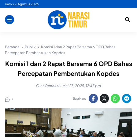
Skip
Kamis, 6 Agustus 2026
to
content
Beranda
Publik
Komisi 1 dan 2 Rapat Bersama 6 OPD Bahas
Percepatan Pembentukan Kopdes
Komisi 1 dan 2 Rapat Bersama 6 OPD Bahas
Percepatan Pembentukan Kopdes
Oleh
Redaksi
-
Mei 27, 2025, 12:47 pm
Bagikan:
0