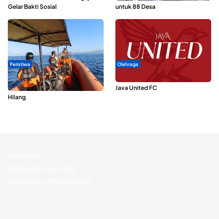
Gelar Bakti Sosial
untuk 88 Desa
Peristiwa
Olahraga
Dua Longboat Bertabrakan di
Dari Malut United Berubah Jadi
Perairan Taliabu, Satu Nelayan
Java United FC
Hilang
Redaksi
Kode Etik Jurnalis
Pedoman Media Siber