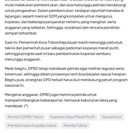
mulai melakukan pembentukan, dan sisa menunggu pemda mendatangi
untuk pengesahan. Dalam pembentukan, terdapat sejumlah kendala di
lapangan, seperti mencari SDM yang kompeten untuk mengurus
koperasi, dan beberapa persyaratan tertentu yang mengikat, serta
anggaran yang terbatas. Sehingga, sosialisasi dan rencana pendirian
sempat terhambat.
Saat ini, Pemerintah Kota Tidore Kepulauan masih menunggu petunjuk
teknis dari pemeritah pusat sebagai pedoman koperasi merah putih,
sehingga progres saat ini baru pembentukan koperasi sembaru
menunggu anggaran.
Meski begitu, DPRD tetap mendesak pemda agar melihat regulasi serta
ketentuan, sehingga dalam prosesnya nanti bisa berjalan sesuai harapan.
Begitu pula, sinergitas OPD terkait harus ikut mendukung penuh program
nasional ini.
Mengenai anggaran, DPRD juga meminta pemda untuk
mempertimbangkan beberapa hal, termasuk kebutuhan desa yang
mendesak. (*)
Komisi 1 DPRD Tidore
Koperasi Desa Merah Putih
Narasitimur
Pembentukan kopdes tidore
Pemda Tidore