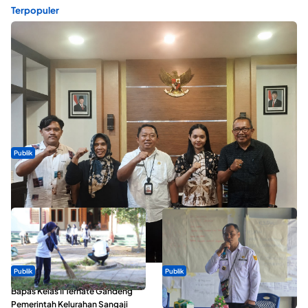
Terpopuler
Publik
Dua Talenta Muda Ternate Wakili Maluku Utara di Gita Bahana
Nusantara 2026
Publik
Publik
Bapas Kelas II Ternate Gandeng
ABDESI Morotai Apresiasi
Pemerintah Kelurahan Sangaji
Penyaluran ADD Rp3,13 Miliar