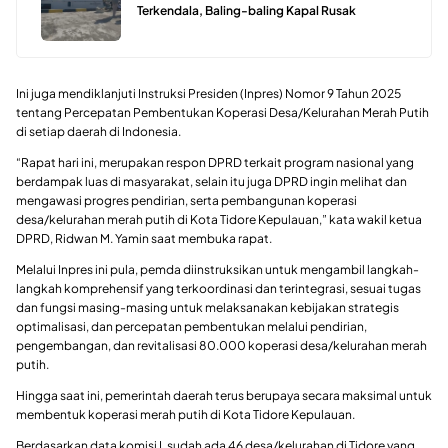
Terkendala, Baling-baling Kapal Rusak
Ini juga mendiklanjuti Instruksi Presiden (Inpres) Nomor 9 Tahun 2025
tentang Percepatan Pembentukan Koperasi Desa/Kelurahan Merah Putih
di setiap daerah di Indonesia.
“Rapat hari ini, merupakan respon DPRD terkait program nasional yang
berdampak luas di masyarakat, selain itu juga DPRD ingin melihat dan
mengawasi progres pendirian, serta pembangunan koperasi
desa/kelurahan merah putih di Kota Tidore Kepulauan,” kata wakil ketua
DPRD, Ridwan M. Yamin saat membuka rapat.
Melalui Inpres ini pula, pemda diinstruksikan untuk mengambil langkah-
langkah komprehensif yang terkoordinasi dan terintegrasi, sesuai tugas
dan fungsi masing-masing untuk melaksanakan kebijakan strategis
optimalisasi, dan percepatan pembentukan melalui pendirian,
pengembangan, dan revitalisasi 80.000 koperasi desa/kelurahan merah
putih.
Hingga saat ini, pemerintah daerah terus berupaya secara maksimal untuk
membentuk koperasi merah putih di Kota Tidore Kepulauan.
Berdasarkan data komisi I, sudah ada 46 desa/kelurahan di Tidore yang