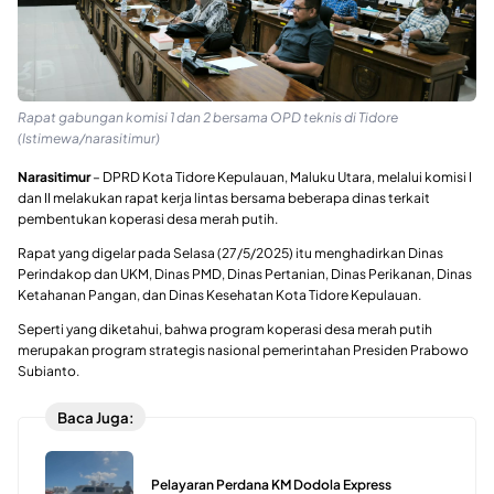
Rapat gabungan komisi 1 dan 2 bersama OPD teknis di Tidore
(Istimewa/narasitimur)
Narasitimur
– DPRD Kota Tidore Kepulauan, Maluku Utara, melalui komisi I
dan II melakukan rapat kerja lintas bersama beberapa dinas terkait
pembentukan koperasi desa merah putih.
Rapat yang digelar pada Selasa (27/5/2025) itu menghadirkan Dinas
Perindakop dan UKM, Dinas PMD, Dinas Pertanian, Dinas Perikanan, Dinas
Ketahanan Pangan, dan Dinas Kesehatan Kota Tidore Kepulauan.
Seperti yang diketahui, bahwa program koperasi desa merah putih
merupakan program strategis nasional pemerintahan Presiden Prabowo
Subianto.
Baca Juga:
Pelayaran Perdana KM Dodola Express