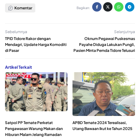
Komentar
Bagikan:
Sebelumnya
Selanjutnya
TPID Tidore Rakor dengan
Oknum Pegawai Puskesmas
Mendagri, Update Harga Komoditi
Payahe Diduga Lakukan Pungli,
di Pasar
Pasien Minta Pemda Tidore Telusuri
Artikel Terkait
Satpol PP Ternate Perketat
APBD Ternate 2024 Terealisasi,
Pengawasan Warung Makan dan
Utang Bawaan Ikut ke Tahun 2025
Hiburan Malam Jelang Ramadan