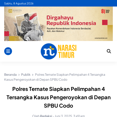
Skip
Sabtu, 8 Agustus 2026
to
content
Beranda
Publik
Polres Ternate Siapkan Pelimpahan 4 Tersangka
Kasus Pengeroyokan di Depan SPBU Codo
Polres Ternate Siapkan Pelimpahan 4
Tersangka Kasus Pengeroyokan di Depan
SPBU Codo
Oleh
Redaksi
-
Juni 3, 2025, 3:49 am