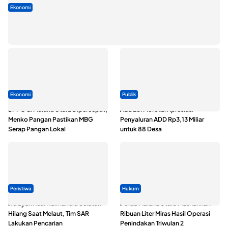
Ekonomi
Seminar di Ternate, Mendes Perkuat Sinergi Percepatan
Kopdes Merah Putih
Ekonomi
Publik
SPPG di Maluku Utara Dipercepat,
ABDESI Morotai Apresiasi
Menko Pangan Pastikan MBG
Penyaluran ADD Rp3,13 Miliar
Serap Pangan Lokal
untuk 88 Desa
Peristiwa
Hukum
Nelayan Asal Halmahera Selatan
Polda Maluku Utara Musnahkan
Hilang Saat Melaut, Tim SAR
Ribuan Liter Miras Hasil Operasi
Lakukan Pencarian
Penindakan Triwulan 2