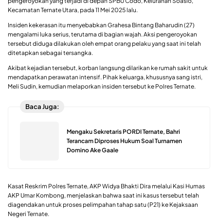
pengeroyokan yang terjadi di depan SPBU Codo, Kelurahan Soasio,
Kecamatan Ternate Utara, pada 11 Mei 2025 lalu.
Insiden kekerasan itu menyebabkan Grahesa Bintang Baharudin (27)
mengalami luka serius, terutama di bagian wajah. Aksi pengeroyokan
tersebut diduga dilakukan oleh empat orang pelaku yang saat ini telah
ditetapkan sebagai tersangka.
Akibat kejadian tersebut, korban langsung dilarikan ke rumah sakit untuk
mendapatkan perawatan intensif. Pihak keluarga, khususnya sang istri,
Meli Sudin, kemudian melaporkan insiden tersebut ke Polres Ternate.
Baca Juga:
Mengaku Sekretaris PORDI Ternate, Bahri
Terancam Diproses Hukum Soal Turnamen
Domino Ake Gaale
Kasat Reskrim Polres Ternate, AKP Widya Bhakti Dira melalui Kasi Humas
AKP Umar Kombong, menjelaskan bahwa saat ini kasus tersebut telah
diagendakan untuk proses pelimpahan tahap satu (P21) ke Kejaksaan
Negeri Ternate.