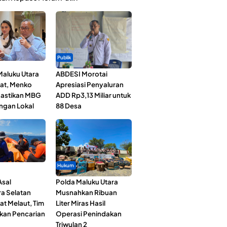
Publik
Maluku Utara
ABDESI Morotai
at, Menko
Apresiasi Penyaluran
astikan MBG
ADD Rp3,13 Miliar untuk
ngan Lokal
88 Desa
Hukum
Asal
Polda Maluku Utara
a Selatan
Musnahkan Ribuan
at Melaut, Tim
Liter Miras Hasil
kan Pencarian
Operasi Penindakan
Triwulan 2