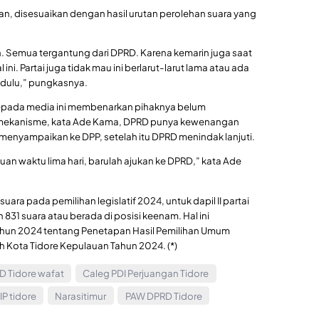
, disesuaikan dengan hasil urutan perolehan suara yang
ah. Semua tergantung dari DPRD. Karena kemarin juga saat
ni. Partai juga tidak mau ini berlarut-larut lama atau ada
 dulu,” pungkasnya.
kepada media ini membenarkan pihaknya belum
mekanisme, kata Ade Kama, DPRD punya kewenangan
u menyampaikan ke DPP, setelah itu DPRD menindak lanjuti.
uan waktu lima hari, barulah ajukan ke DPRD,” kata Ade
ara pada pemilihan legislatif 2024, untuk dapil II partai
831 suara atau berada di posisi keenam. Hal ini
ahun 2024 tentang Penetapan Hasil Pemilihan Umum
 Kota Tidore Kepulauan Tahun 2024. (*)
 Tidore wafat
Caleg PDI Perjuangan Tidore
P tidore
Narasitimur
PAW DPRD Tidore