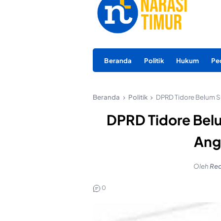
Beranda
Politik
Hukum
Pe
Beranda
Politik
DPRD Tidore Belum S
DPRD Tidore Belu
Ang
Oleh
Red
0