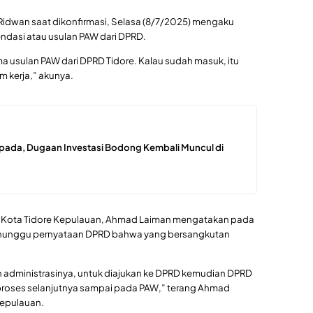
Ridwan saat dikonfirmasi, Selasa (8/7/2025) mengaku
dasi atau usulan PAW dari DPRD.
a usulan PAW dari DPRD Tidore. Kalau sudah masuk, itu
am kerja,” akunya.
pada, Dugaan Investasi Bodong Kembali Muncul di
an Kota Tidore Kepulauan, Ahmad Laiman mengatakan pada
 menunggu pernyataan DPRD bahwa yang bersangkutan
administrasinya, untuk diajukan ke DPRD kemudian DPRD
a proses selanjutnya sampai pada PAW,” terang Ahmad
Kepulauan.