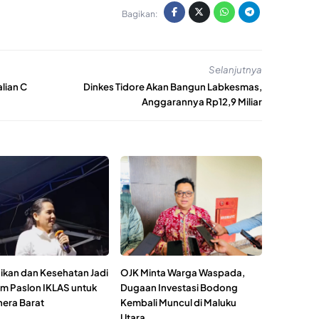
Bagikan:
Selanjutnya
lian C
Dinkes Tidore Akan Bangun Labkesmas,
Anggarannya Rp12,9 Miliar
ikan dan Kesehatan Jadi
OJK Minta Warga Waspada,
m Paslon IKLAS untuk
Dugaan Investasi Bodong
era Barat
Kembali Muncul di Maluku
Utara