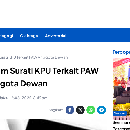
dagogi
Olahraga
Advertorial
Terpopu
urati KPU Terkait PAW Anggota Dewan
m Surati KPU Terkait PAW
gota Dewan
aksi
-
Juli 8, 2025, 8:49 am
Bagikan:
Ekonomi
Seminar 
Percepat