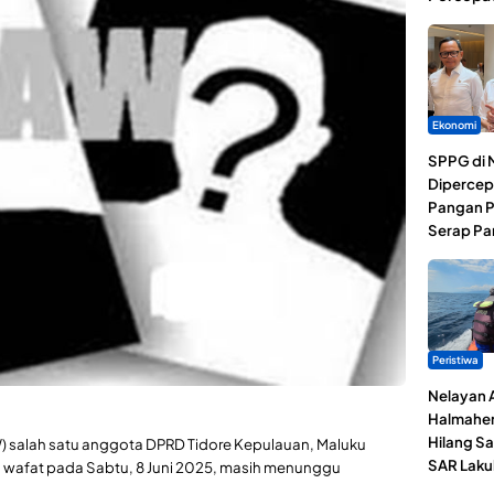
Ekonomi
SPPG di 
Dipercep
Pangan P
Serap Pa
Peristiwa
Nelayan 
Halmaher
Hilang Sa
) salah satu anggota DPRD Tidore Kepulauan, Maluku
SAR Laku
wafat pada Sabtu, 8 Juni 2025, masih menunggu