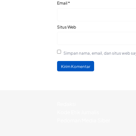
Email
*
Situs Web
Simpan nama, email, dan situs web sa
Redaksi
Kode Etik Jurnalis
Pedoman Media Siber