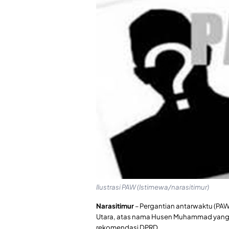
Ilustrasi PAW (Istimewa/narasitimur)
Narasitimur
– Pergantian antarwaktu (PAW
Utara, atas nama Husen Muhammad yang 
rekomendasi DPRD.