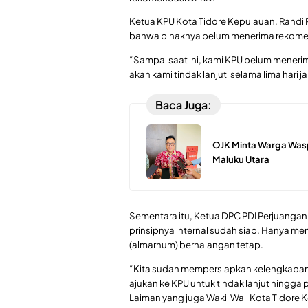
Ketua KPU Kota Tidore Kepulauan, Randi 
bahwa pihaknya belum menerima rekomen
“Sampai saat ini, kami KPU belum menerim
akan kami tindak lanjuti selama lima hari j
Baca Juga:
OJK Minta Warga Was
Maluku Utara
Sementara itu, Ketua DPC PDI Perjuang
prinsipnya internal sudah siap. Hanya
(almarhum) berhalangan tetap.
“Kita sudah mempersiapkan kelengkapan 
ajukan ke KPU untuk tindak lanjut hingg
Laiman yang juga Wakil Wali Kota Tidore 