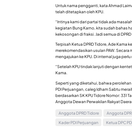
Untuk nama pengganti, kata Ahmad Laiman
telah ditetapkan oleh KPU.
“Intinya kami dari partai tidak ada masal
kegiatan Bung Karno, kita sudah bahas hal i
kekosongan di fraksi. Jadi semua di DPRD
Terpisah Ketua DPRD Tidore, Ade Kama 
merekomendasikan usulan PAW. Secara 
mengajukan ke KPU. Di internal juga perl
“Setelah KPU tindak lanjuti dengan kentet
Kama.
Seperti yang diketahui, bahwa perolehan su
PDI Perjuangan, caleg Idham Sabtu meraih 
berdasarkan SK KPU Tidore Nomor: 331 T
Anggota Dewan Perwakilan Rakyat Daerah
Anggota DPRD Tidore
Anggota DPRD
Kader PDI Perjuangan
Ketua DPC PDI