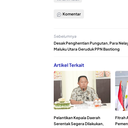
Komentar
Sebelumnya
Desak Penghentian Pungutan, Para Nelay
Maluku Utara Geruduk PPN Bastiong
Artikel Terkait
Pelantikan Kepala Daerah
Fitrah 
Serentak Segera Dilakukan,
Pemena