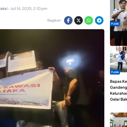
aksi
-
Juli 14, 2025, 2:10 pm
Bagikan:
Publik
Dua Talen
Gita Bah
Publik
Bapas Kel
Gandeng
Keluraha
Gelar Bak