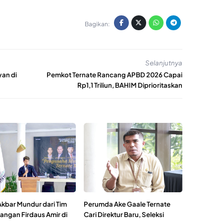
Bagikan:
Selanjutnya
an di
Pemkot Ternate Rancang APBD 2026 Capai
Rp1,1 Triliun, BAHIM Diprioritaskan
Akbar Mundur dari Tim
Perumda Ake Gaale Ternate
ngan Firdaus Amir di
Cari Direktur Baru, Seleksi