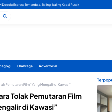
usnahkan Ribuan Liter Miras Hasil Operasi Penindakan Triwulan 2
dagogi
Olahraga
Advertorial
Terpopu
olak Pemutaran Film “Yang Mengalir di Kawasi”
ara Tolak Pemutaran Film
ngalir di Kawasi”