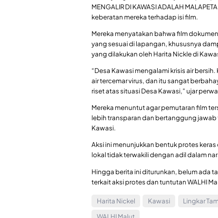
MENGALIR DI KAWASI ADALAH MALAPETAKA
keberatan mereka terhadap isi film.
Mereka menyatakan bahwa film dokument
yang sesuai di lapangan, khususnya damp
yang dilakukan oleh Harita Nickle di Kawa
“Desa Kawasi mengalami krisis air bersih
air tercemar virus, dan itu sangat berba
riset atas situasi Desa Kawasi,” ujar per
Mereka menuntut agar pemutaran film ter
lebih transparan dan bertanggung jawab 
Kawasi.
Aksi ini menunjukkan bentuk protes kera
lokal tidak terwakili dengan adil dalam nar
Hingga berita ini diturunkan, belum ada
terkait aksi protes dan tuntutan WALHI Malu
Harita Nickel
Kawasi
Lingkar T
WALHI Malut