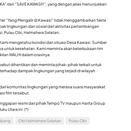
” dan “SAVE KAWASI!!”, yang dengan jelas menunjukkan
er “Yang Mengalir di Kawasi” tidak menggambarkan fakta
ak lingkungan dan sosial dari aktivitas pertambangan
si, Pulau Obi, Halmahera Selatan.
. Kami mengetahui kondisi dan situasi Desa Kawasi. Sumber
haya untuk kesehatan. Kami meminta akan keterbukaan tim
wakilan WALHI dalam orasinya.
sebut dihentikan dan meminta pihak-pihak terkait untuk
terhadap dampak lingkungan yang terjadi di wilayah
s dari komunitas lingkungan yang merasa suara masyarakat
asi film tersebut.
 tanggapan resmi dari pihak Tempo TV maupun Harita Group
ku Utara ini. (*)
ambang
Obi Halmahera Selatan
Pulau Obi