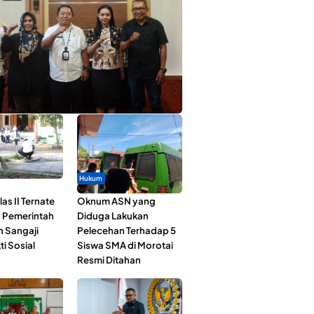
ta Muda Ternate Wakili Maluku Utara di
ana Nusantara 2026
Hukum
as II Ternate
Oknum ASN yang
 Pemerintah
Diduga Lakukan
n Sangaji
Pelecehan Terhadap 5
ti Sosial
Siswa SMA di Morotai
Resmi Ditahan