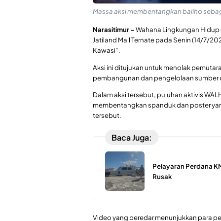
Massa aksi membentangkan baliho sebaga
Narasitimur –
Wahana Lingkungan Hidup (W
Jatiland Mall Ternate pada Senin (14/7/20
Kawasi”.
Aksi ini ditujukan untuk menolak pemutar
pembangunan dan pengelolaan sumber d
Dalam aksi tersebut, puluhan aktivis WAL
membentangkan spanduk dan poster yan
tersebut.
Baca Juga:
Pelayaran Perdana KM
Rusak
Video yang beredar menunjukkan para pe