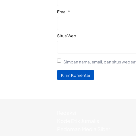
Email
*
Situs Web
Simpan nama, email, dan situs web sa
Redaksi
Kode Etik Jurnalis
Pedoman Media Siber