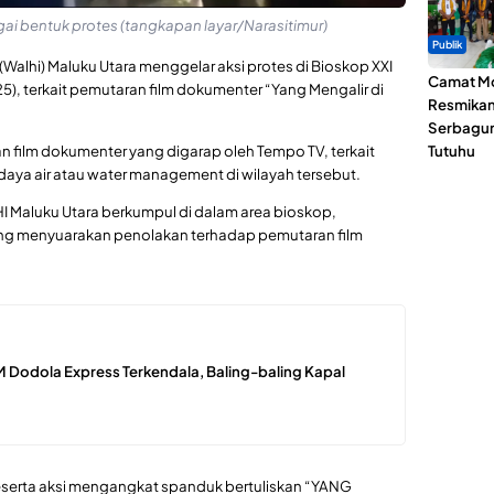
i bentuk protes (tangkapan layar/Narasitimur)
Publik
alhi) Maluku Utara menggelar aksi protes di Bioskop XXI
Camat Mo
25), terkait pemutaran film dokumenter “Yang Mengalir di
Resmika
Serbagun
an film dokumenter yang digarap oleh Tempo TV, terkait
Tutuhu
aya air atau
water management
di wilayah tersebut.
HI Maluku Utara berkumpul di dalam area bioskop,
g menyuarakan penolakan terhadap pemutaran film
 Dodola Express Terkendala, Baling-baling Kapal
serta aksi mengangkat spanduk bertuliskan “YANG