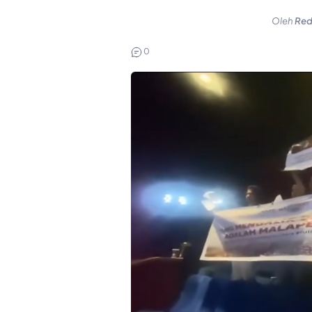
Oleh
Red
0