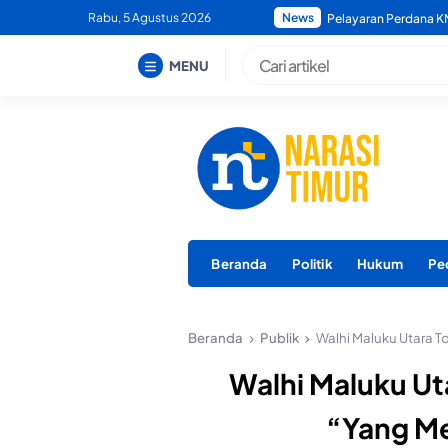
Skip
Rabu, 5 Agustus 2026
News
Polda Maluku Utara M
to
content
MENU
Beranda
Politik
Hukum
Pe
Beranda
Publik
Walhi Maluku Utara T
Walhi Maluku Ut
“Yang Me