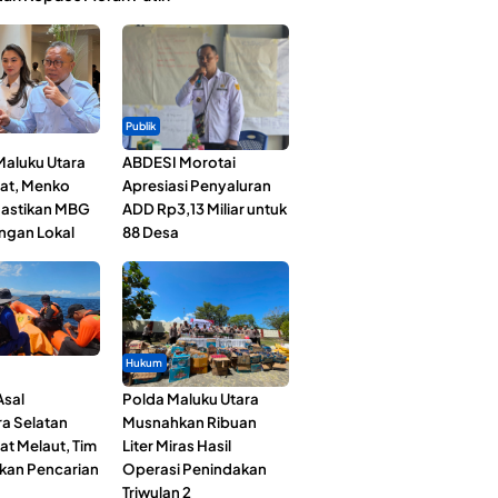
Publik
Maluku Utara
ABDESI Morotai
at, Menko
Apresiasi Penyaluran
astikan MBG
ADD Rp3,13 Miliar untuk
ngan Lokal
88 Desa
Hukum
Asal
Polda Maluku Utara
a Selatan
Musnahkan Ribuan
at Melaut, Tim
Liter Miras Hasil
kan Pencarian
Operasi Penindakan
Triwulan 2