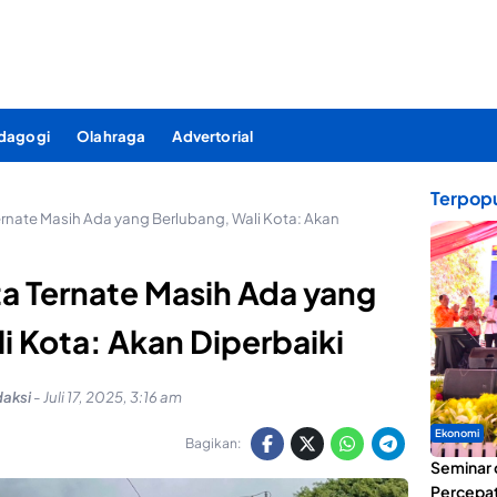
dagogi
Olahraga
Advertorial
Terpopu
Ternate Masih Ada yang Berlubang, Wali Kota: Akan
ta Ternate Masih Ada yang
i Kota: Akan Diperbaiki
aksi
-
Juli 17, 2025, 3:16 am
Ekonomi
Bagikan:
Seminar 
Percepat