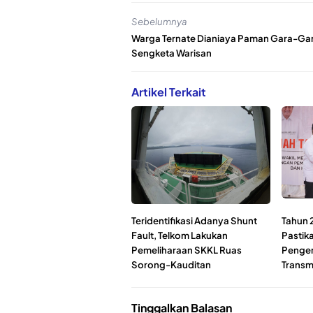
Sebelumnya
Warga Ternate Dianiaya Paman Gara-Ga
Sengketa Warisan
Artikel Terkait
Teridentifikasi Adanya Shunt
Tahun 
Fault, Telkom Lakukan
Pastika
Pemeliharaan SKKL Ruas
Penge
Sorong-Kauditan
Transm
Tinggalkan Balasan