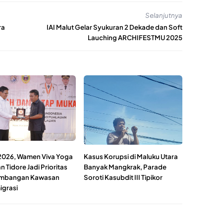
Selanjutnya
ra
IAI Malut Gelar Syukuran 2 Dekade dan Soft
Lauching ARCHIFESTMU 2025
2026, Wamen Viva Yoga
Kasus Korupsi di Maluku Utara
n Tidore Jadi Prioritas
Banyak Mangkrak, Parade
mbangan Kawasan
Soroti Kasubdit III Tipikor
igrasi