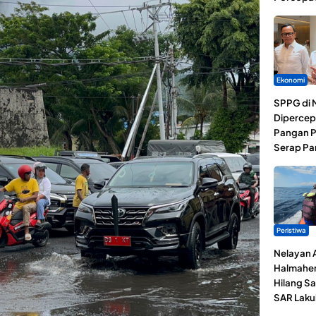
Ekonomi
SPPG di 
Dipercep
Pangan P
Serap Pa
Peristiwa
Nelayan 
Halmaher
Hilang Sa
SAR Laku