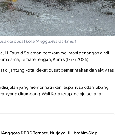
 rusak di pusat kota (Angga/Narasitimur)
te, M. Tauhid Soleman, terekam melintasi genangan air di
 Gamalama, Ternate Tengah, Kamis (17/7/2025).
at di jantung kota, dekat pusat pemerintahan dan aktivitas
disi jalan yang memprihatinkan, aspal rusak dan lubang
merah yang ditumpangi Wali Kota tetap melaju perlahan
i Anggota DPRD Ternate, Nurjaya Hi. Ibrahim Siap