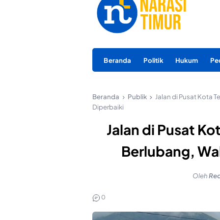
Beranda
Politik
Hukum
Pe
Beranda
Publik
Jalan di Pusat Kota 
Diperbaiki
Jalan di Pusat Ko
Berlubang, Wal
Oleh
Red
0