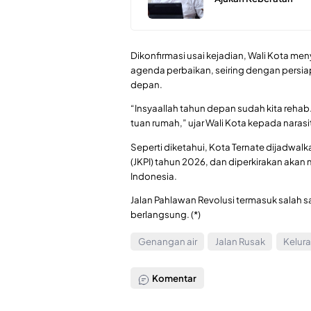
Dikonfirmasi usai kejadian, Wali Kota m
agenda perbaikan, seiring dengan persia
depan.
“Insyaallah tahun depan sudah kita rehab. 
tuan rumah,” ujar Wali Kota kepada narasit
Seperti diketahui, Kota Ternate dijadwal
(JKPI) tahun 2026, dan diperkirakan akan 
Indonesia.
Jalan Pahlawan Revolusi termasuk salah s
berlangsung. (*)
Genangan air
Jalan Rusak
Kelur
Komentar