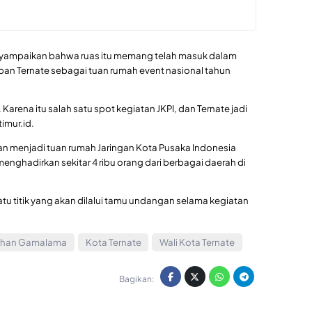
enyampaikan bahwa ruas itu memang telah masuk dalam
pan Ternate sebagai tuan rumah event nasional tahun
Karena itu salah satu spot kegiatan JKPI, dan Ternate jadi
imur.id.
kan menjadi tuan rumah Jaringan Kota Pusaka Indonesia
menghadirkan sekitar 4 ribu orang dari berbagai daerah di
atu titik yang akan dilalui tamu undangan selama kegiatan
ahan Gamalama
Kota Ternate
Wali Kota Ternate
Bagikan: