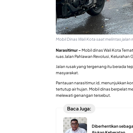
Mobil Dinas Wali Kota saat melintas jalan
Narasitimur –
Mobil dinas Wali Kota Terna
ruas Jalan Pahlawan Revolusi, Kelurahan
Jalan rusak yang tergenang itu berada tep
masyarakat.
Pantauan narasitimur.id, menunjukkan kon
tertutup air hujan. Mobil dinas berpelat 
melewati genangan tersebut.
Baca Juga:
Diberhentikan sebaga
Ajukan Keberatan