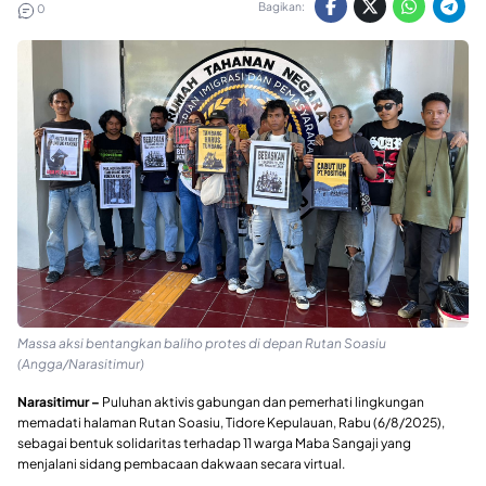
Bagikan:
0
Massa aksi bentangkan baliho protes di depan Rutan Soasiu
(Angga/Narasitimur)
Narasitimur –
Puluhan aktivis gabungan dan pemerhati lingkungan
memadati halaman Rutan Soasiu, Tidore Kepulauan, Rabu (6/8/2025),
sebagai bentuk solidaritas terhadap 11 warga Maba Sangaji yang
menjalani sidang pembacaan dakwaan secara virtual.