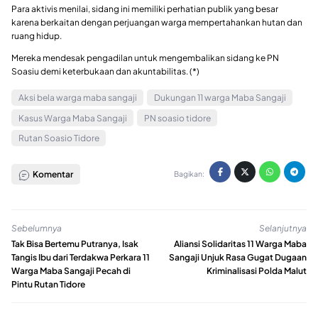
Para aktivis menilai, sidang ini memiliki perhatian publik yang besar
karena berkaitan dengan perjuangan warga mempertahankan hutan dan
ruang hidup.
Mereka mendesak pengadilan untuk mengembalikan sidang ke PN
Soasiu demi keterbukaan dan akuntabilitas. (*)
Aksi bela warga maba sangaji
Dukungan 11 warga Maba Sangaji
Kasus Warga Maba Sangaji
PN soasio tidore
Rutan Soasio Tidore
Komentar
Bagikan:
Sebelumnya
Selanjutnya
Tak Bisa Bertemu Putranya, Isak
Aliansi Solidaritas 11 Warga Maba
Tangis Ibu dari Terdakwa Perkara 11
Sangaji Unjuk Rasa Gugat Dugaan
Warga Maba Sangaji Pecah di
Kriminalisasi Polda Malut
Pintu Rutan Tidore