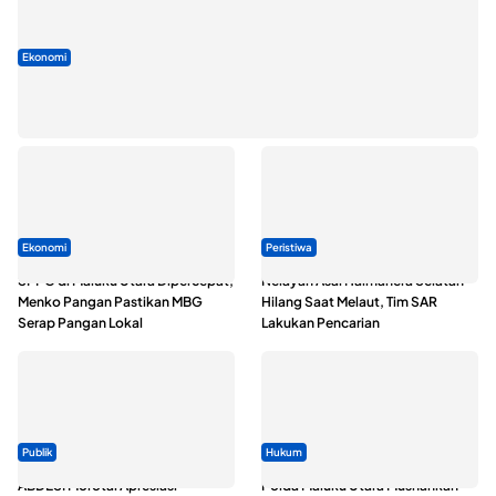
Ekonomi
Seminar di Ternate, Mendes Perkuat Sinergi Percepatan
Kopdes Merah Putih
Ekonomi
Peristiwa
SPPG di Maluku Utara Dipercepat,
Nelayan Asal Halmahera Selatan
Menko Pangan Pastikan MBG
Hilang Saat Melaut, Tim SAR
Serap Pangan Lokal
Lakukan Pencarian
Publik
Hukum
ABDESI Morotai Apresiasi
Polda Maluku Utara Musnahkan