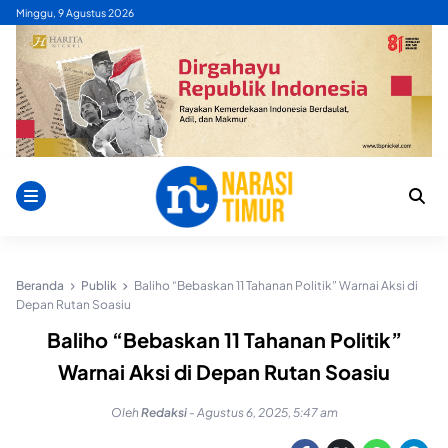
Skip
Minggu, 9 Agustus 2026
to
content
Beranda
Publik
Baliho “Bebaskan 11 Tahanan Politik” Warnai Aksi di
Depan Rutan Soasiu
Baliho “Bebaskan 11 Tahanan Politik”
Warnai Aksi di Depan Rutan Soasiu
Oleh
Redaksi
-
Agustus 6, 2025, 5:47 am