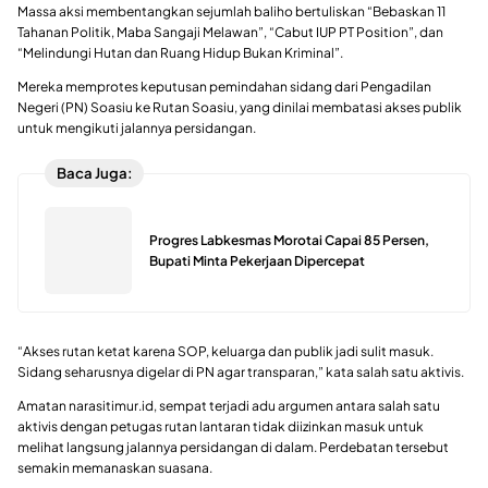
Massa aksi membentangkan sejumlah baliho bertuliskan “Bebaskan 11
Tahanan Politik, Maba Sangaji Melawan”, “Cabut IUP PT Position”, dan
“Melindungi Hutan dan Ruang Hidup Bukan Kriminal”.
Mereka memprotes keputusan pemindahan sidang dari Pengadilan
Negeri (PN) Soasiu ke Rutan Soasiu, yang dinilai membatasi akses publik
untuk mengikuti jalannya persidangan.
Baca Juga:
Progres Labkesmas Morotai Capai 85 Persen,
Bupati Minta Pekerjaan Dipercepat
“Akses rutan ketat karena SOP, keluarga dan publik jadi sulit masuk.
Sidang seharusnya digelar di PN agar transparan,” kata salah satu aktivis.
Amatan narasitimur.id, sempat terjadi adu argumen antara salah satu
aktivis dengan petugas rutan lantaran tidak diizinkan masuk untuk
melihat langsung jalannya persidangan di dalam. Perdebatan tersebut
semakin memanaskan suasana.