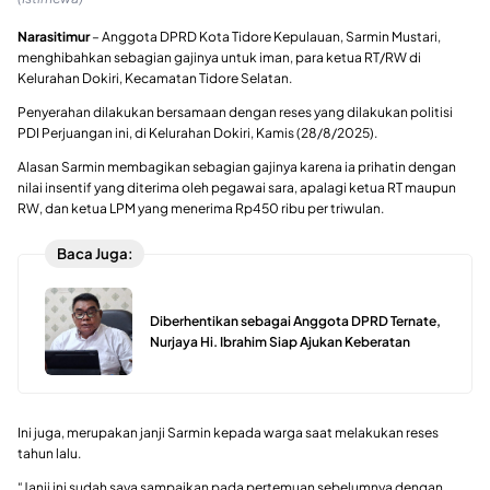
Narasitimur
– Anggota DPRD Kota Tidore Kepulauan, Sarmin Mustari,
menghibahkan sebagian gajinya untuk iman, para ketua RT/RW di
Kelurahan Dokiri, Kecamatan Tidore Selatan.
Penyerahan dilakukan bersamaan dengan reses yang dilakukan politisi
PDI Perjuangan ini, di Kelurahan Dokiri, Kamis (28/8/2025).
Alasan Sarmin membagikan sebagian gajinya karena ia prihatin dengan
nilai insentif yang diterima oleh pegawai sara, apalagi ketua RT maupun
RW, dan ketua LPM yang menerima Rp450 ribu per triwulan.
Baca Juga:
Diberhentikan sebagai Anggota DPRD Ternate,
Nurjaya Hi. Ibrahim Siap Ajukan Keberatan
Ini juga, merupakan janji Sarmin kepada warga saat melakukan reses
tahun lalu.
“Janji ini sudah saya sampaikan pada pertemuan sebelumnya dengan