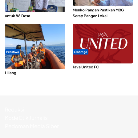
ABDESI Morotai Apresiasi
SPPG di Maluku Utara Dipercepat,
Penyaluran ADD Rp3,13 Miliar
Menko Pangan Pastikan MBG
untuk 88 Desa
Serap Pangan Lokal
Peristiwa
Olahraga
Dua Longboat Bertabrakan di
Dari Malut United Berubah Jadi
Perairan Taliabu, Satu Nelayan
Java United FC
Hilang
Redaksi
Kode Etik Jurnalis
Pedoman Media Siber