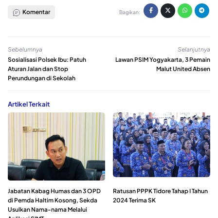
Komentar
Bagikan:
Sebelumnya
Selanjutnya
Sosialisasi Polsek Ibu: Patuh
Lawan PSIM Yogyakarta, 3 Pemain
Aturan Jalan dan Stop
Malut United Absen
Perundungan di Sekolah
Artikel Terkait
Jabatan Kabag Humas dan 3 OPD
Ratusan PPPK Tidore Tahap I Tahun
di Pemda Haltim Kosong, Sekda
2024 Terima SK
Usulkan Nama-nama Melalui