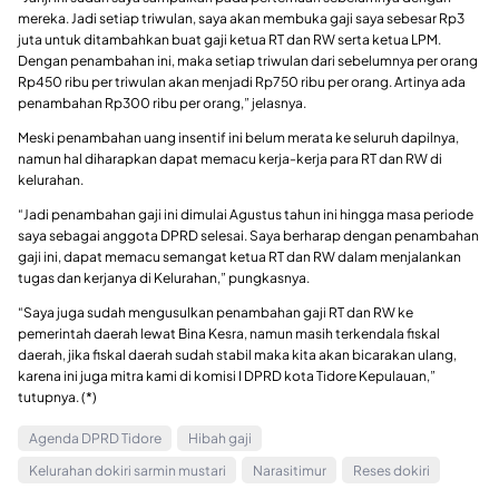
mereka. Jadi setiap triwulan, saya akan membuka gaji saya sebesar Rp3
juta untuk ditambahkan buat gaji ketua RT dan RW serta ketua LPM.
Dengan penambahan ini, maka setiap triwulan dari sebelumnya per orang
Rp450 ribu per triwulan akan menjadi Rp750 ribu per orang. Artinya ada
penambahan Rp300 ribu per orang,” jelasnya.
Meski penambahan uang insentif ini belum merata ke seluruh dapilnya,
namun hal diharapkan dapat memacu kerja-kerja para RT dan RW di
kelurahan.
“Jadi penambahan gaji ini dimulai Agustus tahun ini hingga masa periode
saya sebagai anggota DPRD selesai. Saya berharap dengan penambahan
gaji ini, dapat memacu semangat ketua RT dan RW dalam menjalankan
tugas dan kerjanya di Kelurahan,” pungkasnya.
“Saya juga sudah mengusulkan penambahan gaji RT dan RW ke
pemerintah daerah lewat Bina Kesra, namun masih terkendala fiskal
daerah, jika fiskal daerah sudah stabil maka kita akan bicarakan ulang,
karena ini juga mitra kami di komisi I DPRD kota Tidore Kepulauan,”
tutupnya. (*)
Agenda DPRD Tidore
Hibah gaji
Kelurahan dokiri sarmin mustari
Narasitimur
Reses dokiri