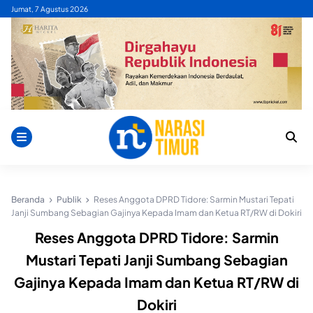
Skip
Jumat, 7 Agustus 2026
to
content
Beranda
Publik
Reses Anggota DPRD Tidore: Sarmin Mustari Tepati
Janji Sumbang Sebagian Gajinya Kepada Imam dan Ketua RT/RW di Dokiri
Reses Anggota DPRD Tidore: Sarmin
Mustari Tepati Janji Sumbang Sebagian
Gajinya Kepada Imam dan Ketua RT/RW di
Dokiri