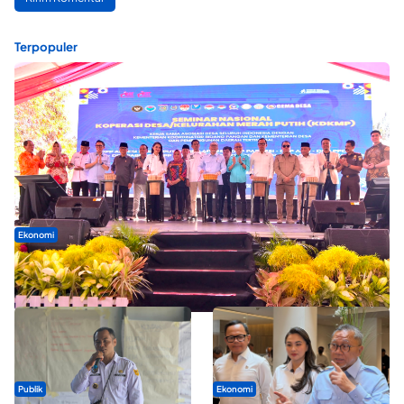
Terpopuler
Ekonomi
Seminar di Ternate, Mendes Perkuat Sinergi Percepatan
Kopdes Merah Putih
Publik
Ekonomi