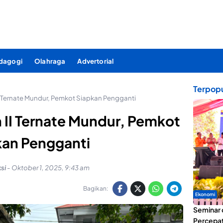
dagogi
Olahraga
Advertorial
Terpopu
I Ternate Mundur, Pemkot Siapkan Pengganti
 II Ternate Mundur, Pemkot
kan Pengganti
si
-
Oktober 1, 2025, 9:43 am
Bagikan:
Ekonomi
Seminar 
Percepat