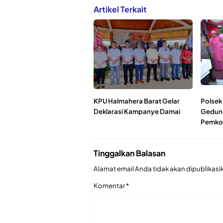
Artikel Terkait
KPU Halmahera Barat Gelar
Polsek 
Deklarasi Kampanye Damai
Gedung
Pemkot
Tinggalkan Balasan
Alamat email Anda tidak akan dipublikasi
Komentar
*