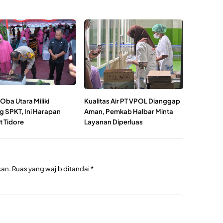
Oba Utara Miliki
Kualitas Air PT VPOL Dianggap
 SPKT, Ini Harapan
Aman, Pemkab Halbar Minta
 Tidore
Layanan Diperluas
kan.
Ruas yang wajib ditandai
*