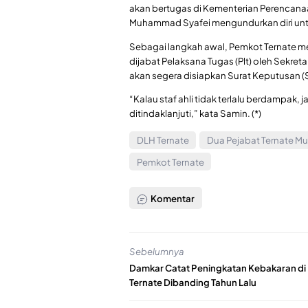
akan bertugas di Kementerian Perencan
Muhammad Syafei mengundurkan diri untuk
Sebagai langkah awal, Pemkot Ternate m
dijabat Pelaksana Tugas (Plt) oleh Sekret
akan segera disiapkan Surat Keputusan 
“Kalau staf ahli tidak terlalu berdampak
ditindaklanjuti,” kata Samin. (*)
DLH Ternate
Dua Pejabat Ternate M
Pemkot Ternate
Komentar
Sebelumnya
Damkar Catat Peningkatan Kebakaran di
Ternate Dibanding Tahun Lalu