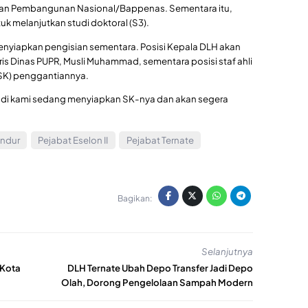
aan Pembangunan Nasional/Bappenas. Sementara itu,
 melanjutkan studi doktoral (S3).
enyiapkan pengisian sementara. Posisi Kepala DLH akan
aris Dinas PUPR, Musli Muhammad, sementara posisi staf ahli
(SK) penggantiannya.
, jadi kami sedang menyiapkan SK-nya dan akan segera
undur
Pejabat Eselon II
Pejabat Ternate
Bagikan:
Selanjutnya
 Kota
DLH Ternate Ubah Depo Transfer Jadi Depo
Olah, Dorong Pengelolaan Sampah Modern