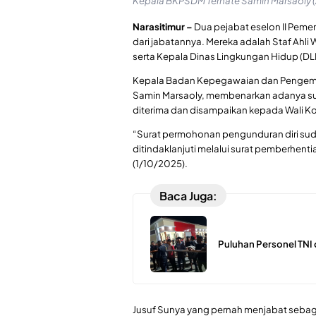
Kepala BKPSDM Ternate Samin Marsaoly 
Narasitimur –
Dua pejabat eselon II Pemer
dari jabatannya. Mereka adalah Staf Ahl
serta Kepala Dinas Lingkungan Hidup (D
Kepala Badan Kepegawaian dan Pengemb
Samin Marsaoly, membenarkan adanya sur
diterima dan disampaikan kepada Wali Ko
“Surat permohonan pengunduran diri sudah
ditindaklanjuti melalui surat pemberhent
(1/10/2025).
Baca Juga:
Puluhan Personel TNI 
Jusuf Sunya yang pernah menjabat sebaga