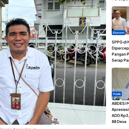
Ekonomi
SPPG di 
Dipercep
Pangan P
Serap Pa
Publik
ABDESI M
Apresias
ADD Rp3,1
88 Desa