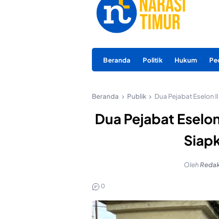
Beranda
Politik
Hukum
Pe
Beranda
Publik
Dua Pejabat Eselon I
Dua Pejabat Eselon
Siap
Oleh
Redak
0