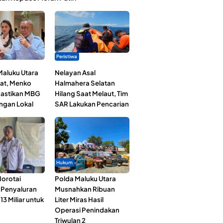
Peristiwa
Maluku Utara
Nelayan Asal
at, Menko
Halmahera Selatan
astikan MBG
Hilang Saat Melaut, Tim
ngan Lokal
SAR Lakukan Pencarian
Hukum
orotai
Polda Maluku Utara
i Penyaluran
Musnahkan Ribuan
3 Miliar untuk
Liter Miras Hasil
Operasi Penindakan
Triwulan 2