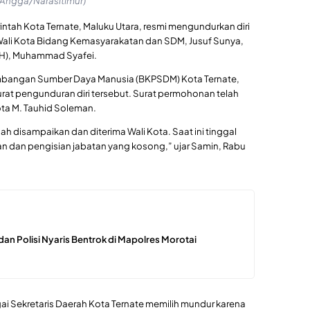
(Angga/Narasitimur)
intah Kota Ternate, Maluku Utara, resmi mengundurkan diri
i Wali Kota Bidang Kemasyarakatan dan SDM, Jusuf Sunya,
LH), Muhammad Syafei.
angan Sumber Daya Manusia (BKPSDM) Kota Ternate,
at pengunduran diri tersebut. Surat permohonan telah
ta M. Tauhid Soleman.
 disampaikan dan diterima Wali Kota. Saat ini tinggal
ian dan pengisian jabatan yang kosong,” ujar Samin, Rabu
dan Polisi Nyaris Bentrok di Mapolres Morotai
i Sekretaris Daerah Kota Ternate memilih mundur karena