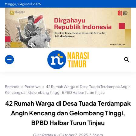
Skip
Minggu, 9 Agustus 2026
to
content
Beranda
Peristiwa
42 Rumah Warga di Desa Tuada Terdampak Angin
Kencang dan Gelombang Tinggi, BPBD Halbar Turun Tinjau
42 Rumah Warga di Desa Tuada Terdampak
Angin Kencang dan Gelombang Tinggi,
BPBD Halbar Turun Tinjau
Oleh
Redaksi
-
Oktober 7, 2025, 3:36 pm