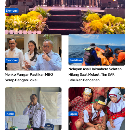
Ekonomi
Seminar di Ternate, Mendes Perkuat Sinergi Percepatan
Kopdes Merah Putih
Ekonomi
Peristiwa
SPPG di Maluku Utara Dipercepat,
Nelayan Asal Halmahera Selatan
Menko Pangan Pastikan MBG
Hilang Saat Melaut, Tim SAR
Serap Pangan Lokal
Lakukan Pencarian
Publik
Opini
ABDESI Morotai Apresiasi
Tak Sekadar Memarut Kelapa,
Penyaluran ADD Rp3,13 Miliar
Kukuran Tongole Jadi Media