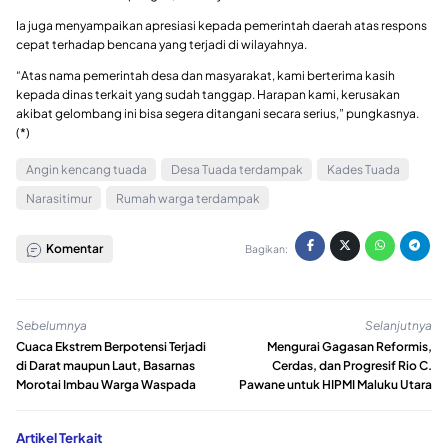
Ia juga menyampaikan apresiasi kepada pemerintah daerah atas respons
cepat terhadap bencana yang terjadi di wilayahnya.
“Atas nama pemerintah desa dan masyarakat, kami berterima kasih
kepada dinas terkait yang sudah tanggap. Harapan kami, kerusakan
akibat gelombang ini bisa segera ditangani secara serius,” pungkasnya.
(*)
Angin kencang tuada
Desa Tuada terdampak
Kades Tuada
Narasitimur
Rumah warga terdampak
Komentar
Bagikan:
Sebelumnya
Selanjutnya
Cuaca Ekstrem Berpotensi Terjadi
Mengurai Gagasan Reformis,
di Darat maupun Laut, Basarnas
Cerdas, dan Progresif Rio C.
Morotai Imbau Warga Waspada
Pawane untuk HIPMI Maluku Utara
Artikel Terkait