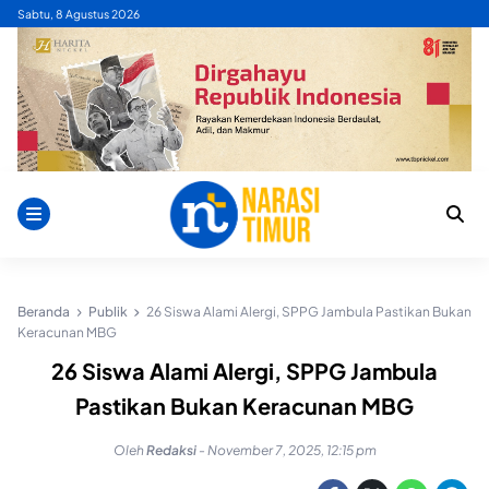
Skip
Sabtu, 8 Agustus 2026
to
content
Beranda
Publik
26 Siswa Alami Alergi, SPPG Jambula Pastikan Bukan
Keracunan MBG
26 Siswa Alami Alergi, SPPG Jambula
Pastikan Bukan Keracunan MBG
Oleh
Redaksi
-
November 7, 2025, 12:15 pm