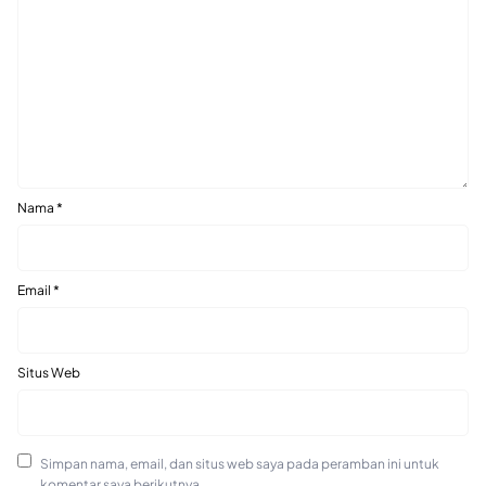
Nama
*
Email
*
Situs Web
Simpan nama, email, dan situs web saya pada peramban ini untuk
komentar saya berikutnya.