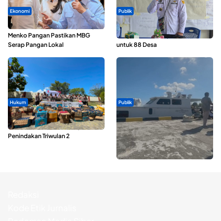
Ekonomi
Publik
SPPG di Maluku Utara Dipercepat,
ABDESI Morotai Apresiasi
Menko Pangan Pastikan MBG
Penyaluran ADD Rp3,13 Miliar
Serap Pangan Lokal
untuk 88 Desa
Hukum
Publik
Polda Maluku Utara Musnahkan
Pelayaran Perdana KM Dodola
Ribuan Liter Miras Hasil Operasi
Express Terkendala, Baling-baling
Penindakan Triwulan 2
Kapal Rusak
Redaksi
Kode Etik Jurnalis