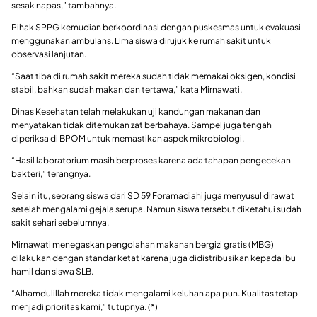
sesak napas,” tambahnya.
Pihak SPPG kemudian berkoordinasi dengan puskesmas untuk evakuasi
menggunakan ambulans. Lima siswa dirujuk ke rumah sakit untuk
observasi lanjutan.
“Saat tiba di rumah sakit mereka sudah tidak memakai oksigen, kondisi
stabil, bahkan sudah makan dan tertawa,” kata Mirnawati.
Dinas Kesehatan telah melakukan uji kandungan makanan dan
menyatakan tidak ditemukan zat berbahaya. Sampel juga tengah
diperiksa di BPOM untuk memastikan aspek mikrobiologi.
“Hasil laboratorium masih berproses karena ada tahapan pengecekan
bakteri,” terangnya.
Selain itu, seorang siswa dari SD 59 Foramadiahi juga menyusul dirawat
setelah mengalami gejala serupa. Namun siswa tersebut diketahui sudah
sakit sehari sebelumnya.
Mirnawati menegaskan pengolahan makanan bergizi gratis (MBG)
dilakukan dengan standar ketat karena juga didistribusikan kepada ibu
hamil dan siswa SLB.
“Alhamdulillah mereka tidak mengalami keluhan apa pun. Kualitas tetap
menjadi prioritas kami,” tutupnya. (*)