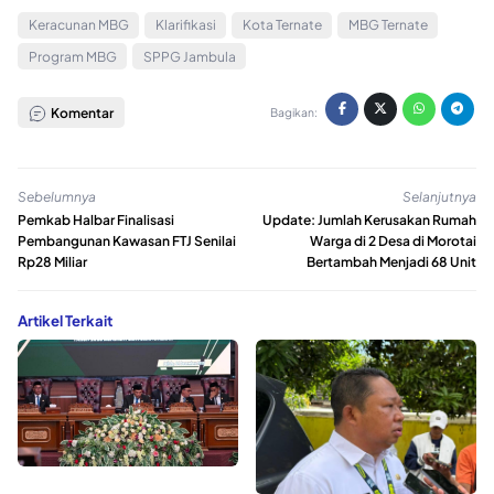
Keracunan MBG
Klarifikasi
Kota Ternate
MBG Ternate
Program MBG
SPPG Jambula
Komentar
Bagikan:
Sebelumnya
Selanjutnya
Pemkab Halbar Finalisasi
Update: Jumlah Kerusakan Rumah
Pembangunan Kawasan FTJ Senilai
Warga di 2 Desa di Morotai
Rp28 Miliar
Bertambah Menjadi 68 Unit
Artikel Terkait