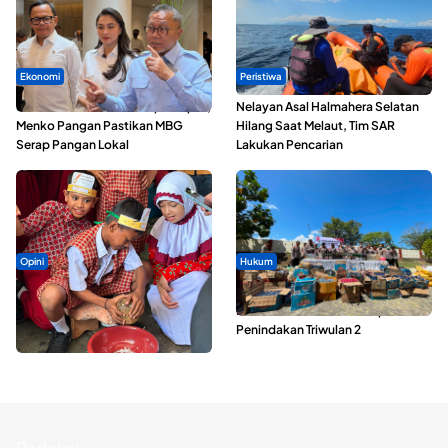
Ekonomi
Peristiwa
SPPG di Maluku Utara Dipercepat,
Nelayan Asal Halmahera Selatan
Menko Pangan Pastikan MBG
Hilang Saat Melaut, Tim SAR
Serap Pangan Lokal
Lakukan Pencarian
Opini
Hukum
Tak Sekadar Memarut Kelapa,
Polda Maluku Utara Musnahkan
Kukuran Tongole Jadi Media
Ribuan Liter Miras Hasil Operasi
Belajar Etnosains
Penindakan Triwulan 2
Redaksi