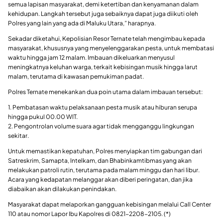
semua lapisan masyarakat, demi ketertiban dan kenyamanan dalam
kehidupan. Langkah tersebut juga sebaiknya dapat juga diikuti oleh
Polres yang lain yang ada di Maluku Utara,” harapnya.
Sekadar diketahui, Kepolisian Resor Ternate telah mengimbau kepada
masyarakat, khususnya yang menyelenggarakan pesta, untuk membatasi
waktu hingga jam 12 malam. Imbauan dikeluarkan menyusul
meningkatnya keluhan warga, terkait kebisingan musik hingga larut
malam, terutama di kawasan pemukiman padat.
Polres Ternate menekankan dua poin utama dalam imbauan tersebut:
1. Pembatasan waktu pelaksanaan pesta musik atau hiburan serupa
hingga pukul 00.00 WIT.
2. Pengontrolan volume suara agar tidak mengganggu lingkungan
sekitar.
Untuk memastikan kepatuhan, Polres menyiapkan tim gabungan dari
Satreskrim, Samapta, Intelkam, dan Bhabinkamtibmas yang akan
melakukan patroli rutin, terutama pada malam minggu dan hari libur.
Acara yang kedapatan melanggar akan diberi peringatan, dan jika
diabaikan akan dilakukan penindakan.
Masyarakat dapat melaporkan gangguan kebisingan melalui Call Center
110 atau nomor Lapor Ibu Kapolres di 0821-2208-2105. (*)