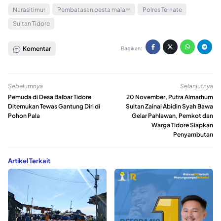
Narasitimur
Pembatasan pesta malam
Polres Ternate
Sultan Tidore
Komentar
Bagikan:
Sebelumnya
Selanjutnya
Pemuda di Desa Balbar Tidore
20 November, Putra Almarhum
Ditemukan Tewas Gantung Diri di
Sultan Zainal Abidin Syah Bawa
Pohon Pala
Gelar Pahlawan, Pemkot dan
Warga Tidore Siapkan
Penyambutan
Artikel Terkait