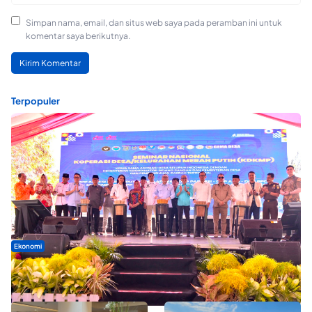
Simpan nama, email, dan situs web saya pada peramban ini untuk
komentar saya berikutnya.
Terpopuler
Ekonomi
Seminar di Ternate, Mendes Perkuat Sinergi Percepatan
Kopdes Merah Putih