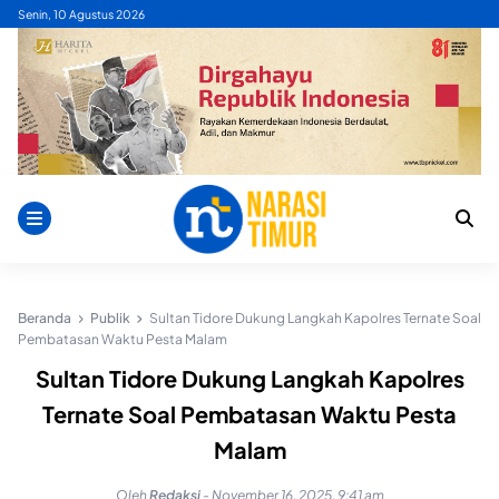
Skip
Senin, 10 Agustus 2026
to
content
Beranda
Publik
Sultan Tidore Dukung Langkah Kapolres Ternate Soal
Pembatasan Waktu Pesta Malam
Sultan Tidore Dukung Langkah Kapolres
Ternate Soal Pembatasan Waktu Pesta
Malam
Oleh
Redaksi
-
November 16, 2025, 9:41 am