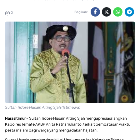
Bagikan:
0
Sultan Tidore Husain Alting Sjah (Istimewa)
Narasitimur
– Sultan Tidore Husain Alting Sjah mengapresiasi langkah
Kapolres Ternate AKBP Anita Ratna Yulianto, terkait pembatasan waktu
pesta malam bagi warga yang mengadakan hajatan.
Sultan Husain yang berdomisili di Lingkungan Jan Kelurahan Tabona