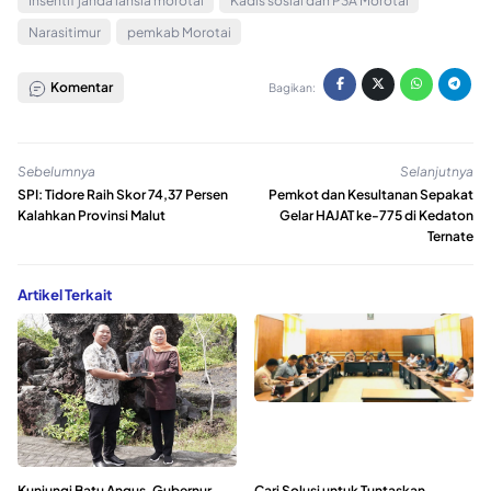
Insentif janda lansia morotai
Kadis sosial dan P3A Morotai
Narasitimur
pemkab Morotai
Komentar
Bagikan:
Sebelumnya
Selanjutnya
SPI: Tidore Raih Skor 74,37 Persen
Pemkot dan Kesultanan Sepakat
Kalahkan Provinsi Malut
Gelar HAJAT ke-775 di Kedaton
Ternate
Artikel Terkait
Kunjungi Batu Angus, Gubernur
Cari Solusi untuk Tuntaskan