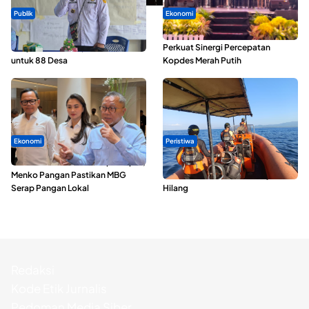
Publik
Ekonomi
ABDESI Morotai Apresiasi
Seminar di Ternate, Mendes
Penyaluran ADD Rp3,13 Miliar
Perkuat Sinergi Percepatan
untuk 88 Desa
Kopdes Merah Putih
Ekonomi
Peristiwa
SPPG di Maluku Utara Dipercepat,
Dua Longboat Bertabrakan di
Menko Pangan Pastikan MBG
Perairan Taliabu, Satu Nelayan
Serap Pangan Lokal
Hilang
Redaksi
Kode Etik Jurnalis
Pedoman Media Siber