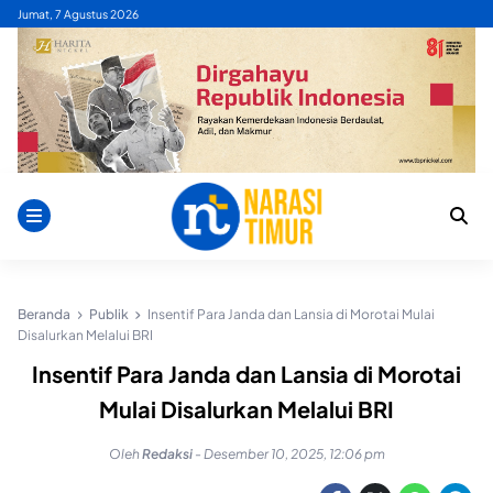
Skip
Jumat, 7 Agustus 2026
to
content
Beranda
Publik
Insentif Para Janda dan Lansia di Morotai Mulai
Disalurkan Melalui BRI
Insentif Para Janda dan Lansia di Morotai
Mulai Disalurkan Melalui BRI
Oleh
Redaksi
-
Desember 10, 2025, 12:06 pm