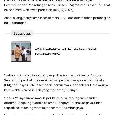
Hal inipun dibenarkan oleh Kepala Dinas Sosial Pemberdayaan
Perempuan dan Perlindungan Anak (Dinsos P3A) Morotai, Ansar Tibu, saat
dikonfirmasi wartawan pada Selasa (9/12/2025).
Ansar bilang, penyaluran insentif melalui BRI dan dalam tahap pembagian
buku tabungan.
Baca Juga:
62 Putra-Putri Terbaik Ternate Jalani Diklat
Paskibraka 2026
“Sekarang ini buku tabungan yang dibagikan baru di sekitar Morotai
Selatan, itu pun belum selesai. Jadwal pembagiannya kan dari mereka
(BRI), tapi Insya Allah Desember ini semuanya sudah selesai. Mereka juga
kejar waktu karena ini ada yang mau natal,” ujarnya.
“Tapi SPM-nya sudah masuk, jadi kalau buku tabungannya sudah
diterima, langsung sudah bisa ambil uangnya karena uangnya sudah
terparkir di rekening mereka (penerima),” sambungnya.