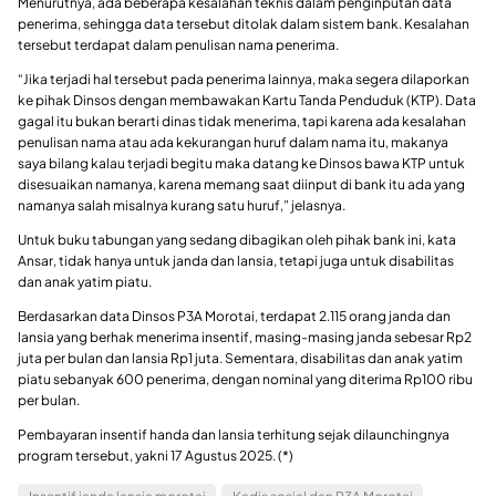
Menurutnya, ada beberapa kesalahan teknis dalam penginputan data
penerima, sehingga data tersebut ditolak dalam sistem bank. Kesalahan
tersebut terdapat dalam penulisan nama penerima.
“Jika terjadi hal tersebut pada penerima lainnya, maka segera dilaporkan
ke pihak Dinsos dengan membawakan Kartu Tanda Penduduk (KTP). Data
gagal itu bukan berarti dinas tidak menerima, tapi karena ada kesalahan
penulisan nama atau ada kekurangan huruf dalam nama itu, makanya
saya bilang kalau terjadi begitu maka datang ke Dinsos bawa KTP untuk
disesuaikan namanya, karena memang saat diinput di bank itu ada yang
namanya salah misalnya kurang satu huruf,” jelasnya.
Untuk buku tabungan yang sedang dibagikan oleh pihak bank ini, kata
Ansar, tidak hanya untuk janda dan lansia, tetapi juga untuk disabilitas
dan anak yatim piatu.
Berdasarkan data Dinsos P3A Morotai, terdapat 2.115 orang janda dan
lansia yang berhak menerima insentif, masing-masing janda sebesar Rp2
juta per bulan dan lansia Rp1 juta. Sementara, disabilitas dan anak yatim
piatu sebanyak 600 penerima, dengan nominal yang diterima Rp100 ribu
per bulan.
Pembayaran insentif handa dan lansia terhitung sejak dilaunchingnya
program tersebut, yakni 17 Agustus 2025. (*)