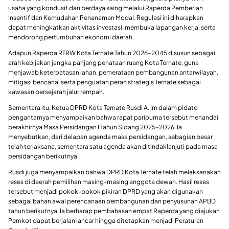
usaha yang kondusif dan berdaya saing melalui Raperda Pemberian
Insentif dan Kemudahan Penanaman Modal. Regulasi ini diharapkan
dapat meningkatkan aktivitas investasi, membuka lapangan kerja, serta
mendorong pertumbuhan ekonomi daerah.
Adapun Raperda RTRW Kota Ternate Tahun 2026–2045 disusun sebagai
arah kebijakan jangka panjang penataan ruang Kota Ternate, guna
menjawab keterbatasan lahan, pemerataan pembangunan antarwilayah,
mitigasi bencana, serta penguatan peran strategis Ternate sebagai
kawasan bersejarah jalur rempah.
Sementara itu, Ketua DPRD Kota Ternate Rusdi A. Im dalam pidato
pengantarnya menyampaikan bahwa rapat paripurna tersebut menandai
berakhirnya Masa Persidangan I Tahun Sidang 2025–2026. Ia
menyebutkan, dari delapan agenda masa persidangan, sebagian besar
telah terlaksana, sementara satu agenda akan ditindaklanjuti pada masa
persidangan berikutnya.
Rusdi juga menyampaikan bahwa DPRD Kota Ternate telah melaksanakan
reses di daerah pemilihan masing-masing anggota dewan. Hasil reses
tersebut menjadi pokok-pokok pikiran DPRD yang akan digunakan
sebagai bahan awal perencanaan pembangunan dan penyusunan APBD
tahun berikutnya. Ia berharap pembahasan empat Raperda yang diajukan
Pemkot dapat berjalan lancar hingga ditetapkan menjadi Peraturan