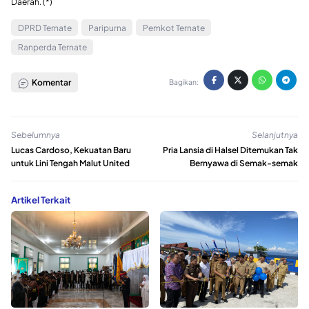
Daerah. (*)
DPRD Ternate
Paripurna
Pemkot Ternate
Ranperda Ternate
Komentar
Bagikan:
Sebelumnya
Selanjutnya
Lucas Cardoso, Kekuatan Baru
Pria Lansia di Halsel Ditemukan Tak
untuk Lini Tengah Malut United
Bernyawa di Semak-semak
Artikel Terkait