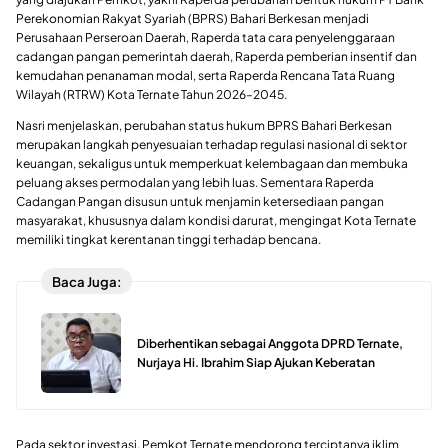
Perekonomian Rakyat Syariah (BPRS) Bahari Berkesan menjadi
Perusahaan Perseroan Daerah, Raperda tata cara penyelenggaraan
cadangan pangan pemerintah daerah, Raperda pemberian insentif dan
kemudahan penanaman modal, serta Raperda Rencana Tata Ruang
Wilayah (RTRW) Kota Ternate Tahun 2026–2045.
Nasri menjelaskan, perubahan status hukum BPRS Bahari Berkesan
merupakan langkah penyesuaian terhadap regulasi nasional di sektor
keuangan, sekaligus untuk memperkuat kelembagaan dan membuka
peluang akses permodalan yang lebih luas. Sementara Raperda
Cadangan Pangan disusun untuk menjamin ketersediaan pangan
masyarakat, khususnya dalam kondisi darurat, mengingat Kota Ternate
memiliki tingkat kerentanan tinggi terhadap bencana.
Baca Juga:
Diberhentikan sebagai Anggota DPRD Ternate,
Nurjaya Hi. Ibrahim Siap Ajukan Keberatan
Pada sektor investasi, Pemkot Ternate mendorong terciptanya iklim