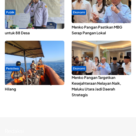
Publik
Ekonomi
ABDESI Morotai Apresiasi
SPPG di Maluku Utara Dipercepat,
Penyaluran ADD Rp3,13 Miliar
Menko Pangan Pastikan MBG
untuk 88 Desa
Serap Pangan Lokal
Peristiwa
Ekonomi
Dua Longboat Bertabrakan di
Menko Pangan Targetkan
Perairan Taliabu, Satu Nelayan
Kesejahteraan Nelayan Naik,
Hilang
Maluku Utara Jadi Daerah
Strategis
Redaksi