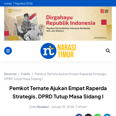
Skip
Jumat, 7 Agustus 2026
to
content
Beranda
Publik
Pemkot Ternate Ajukan Empat Raperda Strategis,
DPRD Tutup Masa Sidang I
Pemkot Ternate Ajukan Empat Raperda
Strategis, DPRD Tutup Masa Sidang I
Oleh
Redaksi
-
Januari 19, 2026, 7:49 am