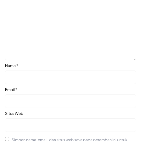
Nama
*
Email
*
Situs Web
Simpan nama, email, dan situs web saya pada peramban ini untuk