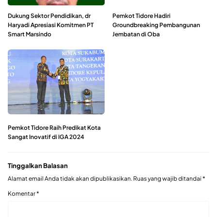
Dukung Sektor Pendidikan, dr
Pemkot Tidore Hadiri
Haryadi Apresiasi Komitmen PT
Groundbreaking Pembangunan
Smart Marsindo
Jembatan di Oba
Pemkot Tidore Raih Predikat Kota
Sangat Inovatif di IGA 2024
Tinggalkan Balasan
Alamat email Anda tidak akan dipublikasikan.
Ruas yang wajib ditandai
*
Komentar
*