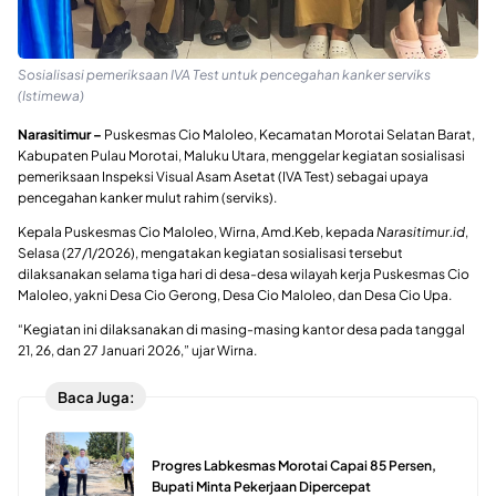
Sosialisasi pemeriksaan IVA Test untuk pencegahan kanker serviks
(Istimewa)
Narasitimur –
Puskesmas Cio Maloleo, Kecamatan Morotai Selatan Barat,
Kabupaten Pulau Morotai, Maluku Utara, menggelar kegiatan sosialisasi
pemeriksaan Inspeksi Visual Asam Asetat (IVA Test) sebagai upaya
pencegahan kanker mulut rahim (serviks).
Kepala Puskesmas Cio Maloleo, Wirna, Amd.Keb, kepada
Narasitimur.id
,
Selasa (27/1/2026), mengatakan kegiatan sosialisasi tersebut
dilaksanakan selama tiga hari di desa-desa wilayah kerja Puskesmas Cio
Maloleo, yakni Desa Cio Gerong, Desa Cio Maloleo, dan Desa Cio Upa.
“Kegiatan ini dilaksanakan di masing-masing kantor desa pada tanggal
21, 26, dan 27 Januari 2026,” ujar Wirna.
Baca Juga:
Progres Labkesmas Morotai Capai 85 Persen,
Bupati Minta Pekerjaan Dipercepat