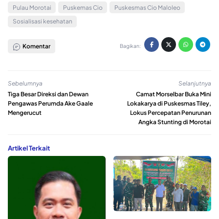
Pulau Morotai
Puskemas Cio
Puskesmas Cio Maloleo
Sosialisasi kesehatan
Komentar
Bagikan:
Sebelumnya
Selanjutnya
Tiga Besar Direksi dan Dewan
Camat Morselbar Buka Mini
Pengawas Perumda Ake Gaale
Lokakarya di Puskesmas Tiley,
Mengerucut
Lokus Percepatan Penurunan
Angka Stunting di Morotai
Artikel Terkait