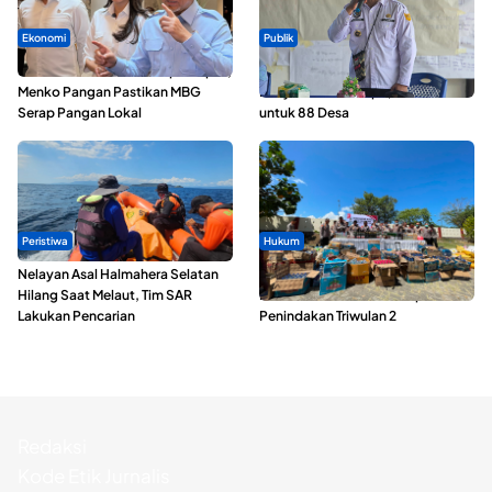
Ekonomi
Publik
SPPG di Maluku Utara Dipercepat,
ABDESI Morotai Apresiasi
Menko Pangan Pastikan MBG
Penyaluran ADD Rp3,13 Miliar
Serap Pangan Lokal
untuk 88 Desa
Peristiwa
Hukum
Nelayan Asal Halmahera Selatan
Polda Maluku Utara Musnahkan
Hilang Saat Melaut, Tim SAR
Ribuan Liter Miras Hasil Operasi
Lakukan Pencarian
Penindakan Triwulan 2
Redaksi
Kode Etik Jurnalis