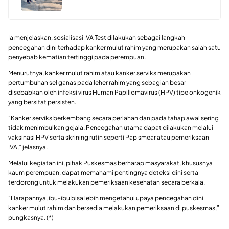
Ia menjelaskan, sosialisasi IVA Test dilakukan sebagai langkah
pencegahan dini terhadap kanker mulut rahim yang merupakan salah satu
penyebab kematian tertinggi pada perempuan.
Menurutnya, kanker mulut rahim atau kanker serviks merupakan
pertumbuhan sel ganas pada leher rahim yang sebagian besar
disebabkan oleh infeksi virus Human Papillomavirus (HPV) tipe onkogenik
yang bersifat persisten.
“Kanker serviks berkembang secara perlahan dan pada tahap awal sering
tidak menimbulkan gejala. Pencegahan utama dapat dilakukan melalui
vaksinasi HPV serta skrining rutin seperti Pap smear atau pemeriksaan
IVA,” jelasnya.
Melalui kegiatan ini, pihak Puskesmas berharap masyarakat, khususnya
kaum perempuan, dapat memahami pentingnya deteksi dini serta
terdorong untuk melakukan pemeriksaan kesehatan secara berkala.
“Harapannya, ibu-ibu bisa lebih mengetahui upaya pencegahan dini
kanker mulut rahim dan bersedia melakukan pemeriksaan di puskesmas,”
pungkasnya. (*)