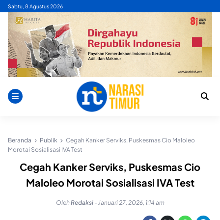
Skip
Sabtu, 8 Agustus 2026
to
content
Beranda
Publik
Cegah Kanker Serviks, Puskesmas Cio Maloleo
Morotai Sosialisasi IVA Test
Cegah Kanker Serviks, Puskesmas Cio
Maloleo Morotai Sosialisasi IVA Test
Oleh
Redaksi
-
Januari 27, 2026, 1:14 am