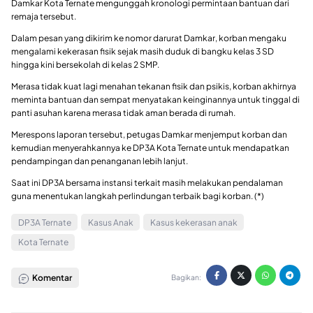
Damkar Kota Ternate mengunggah kronologi permintaan bantuan dari
remaja tersebut.
Dalam pesan yang dikirim ke nomor darurat Damkar, korban mengaku
mengalami kekerasan fisik sejak masih duduk di bangku kelas 3 SD
hingga kini bersekolah di kelas 2 SMP.
Merasa tidak kuat lagi menahan tekanan fisik dan psikis, korban akhirnya
meminta bantuan dan sempat menyatakan keinginannya untuk tinggal di
panti asuhan karena merasa tidak aman berada di rumah.
Merespons laporan tersebut, petugas Damkar menjemput korban dan
kemudian menyerahkannya ke DP3A Kota Ternate untuk mendapatkan
pendampingan dan penanganan lebih lanjut.
Saat ini DP3A bersama instansi terkait masih melakukan pendalaman
guna menentukan langkah perlindungan terbaik bagi korban. (*)
DP3A Ternate
Kasus Anak
Kasus kekerasan anak
Kota Ternate
Komentar
Bagikan: