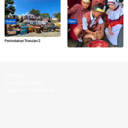
Hukum
Opini
Polda Maluku Utara Musnahkan
Tak Sekadar Memarut Kelapa,
Ribuan Liter Miras Hasil Operasi
Kukuran Tongole Jadi Media
Penindakan Triwulan 2
Belajar Etnosains
Redaksi
Kode Etik Jurnalis
Pedoman Media Siber