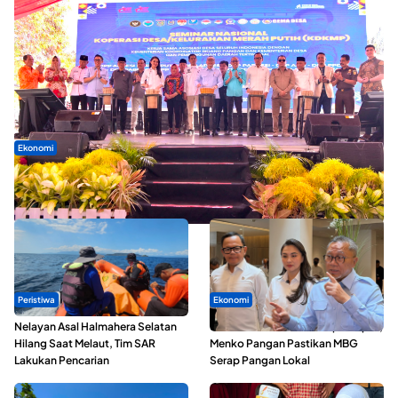
Ekonomi
Seminar di Ternate, Mendes Perkuat Sinergi Percepatan
Kopdes Merah Putih
Peristiwa
Ekonomi
Nelayan Asal Halmahera Selatan
SPPG di Maluku Utara Dipercepat,
Hilang Saat Melaut, Tim SAR
Menko Pangan Pastikan MBG
Lakukan Pencarian
Serap Pangan Lokal