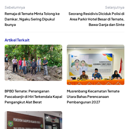
Sebelumnya
Selanjutnya
Remaja di Ternate Minta Tolong ke
Seorang Residivis Diciduk Polisi di
Damkar, Ngaku Sering Dipukul
Area Parkir Hotel Besar di Ternate,
Ibunya
Bawa Ganja dan Sinte
Artikel Terkait
BPBD Ternate: Penanganan
Musrenbang Kecamatan Ternate
Pascabanjir di Hiri Terkendala Kapal
Utara Bahas Perencanaan
Pengangkut Alat Berat
Pembangunan 2027