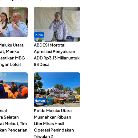
Publik
Maluku Utara
ABDESI Morotai
at, Menko
Apresiasi Penyaluran
astikan MBG
ADD Rp3,13 Miliar untuk
ngan Lokal
88 Desa
Hukum
Asal
Polda Maluku Utara
a Selatan
Musnahkan Ribuan
at Melaut, Tim
Liter Miras Hasil
kan Pencarian
Operasi Penindakan
Triwulan 2