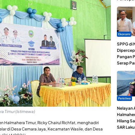
Ekonomi
SPPG di 
Dipercep
Pangan P
Serap Pa
Peristiwa
Nelayan 
a Timur (Istimewa)
Halmaher
Hilang Sa
 Halmahera Timur, Ricky Chairul Richfat, menghadiri
SAR Laku
elar di Desa Cemara Jaya, Kecamatan Wasile, dan Desa