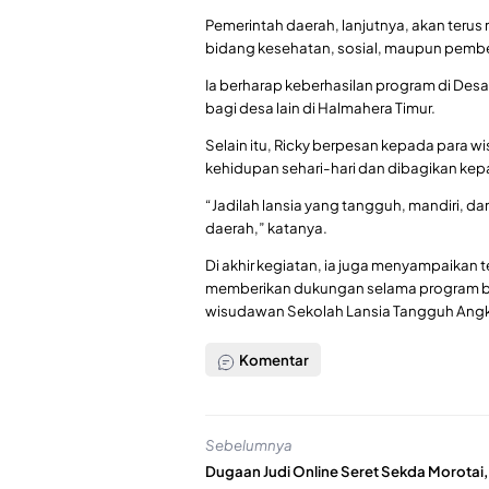
Pemerintah daerah, lanjutnya, akan terus
bidang kesehatan, sosial, maupun pemb
Ia berharap keberhasilan program di De
bagi desa lain di Halmahera Timur.
Selain itu, Ricky berpesan kepada para 
kehidupan sehari-hari dan dibagikan kep
“Jadilah lansia yang tangguh, mandiri, da
daerah,” katanya.
Di akhir kegiatan, ia juga menyampaikan 
memberikan dukungan selama program b
wisudawan Sekolah Lansia Tangguh Angkat
Komentar
Sebelumnya
Dugaan Judi Online Seret Sekda Morotai