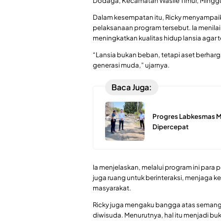
Dodaga, Kecamatan Wasile Timur, Mingg
Dalam kesempatan itu, Ricky menyampaika
pelaksanaan program tersebut. Ia menila
meningkatkan kualitas hidup lansia agar t
“Lansia bukan beban, tetapi aset berhar
generasi muda,” ujarnya.
Baca Juga:
Progres Labkesmas Mo
Dipercepat
Ia menjelaskan, melalui program ini para
juga ruang untuk berinteraksi, menjaga ke
masyarakat.
Ricky juga mengaku bangga atas semanga
diwisuda. Menurutnya, hal itu menjadi buk