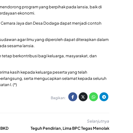
 mendorong program yang berpihak pada lansia, baik di
erdayaan ekonomi.
sa Cemara Jaya dan Desa Dodaga dapat menjadi contoh
wisudawan agar ilmu yang diperoleh dapat diterapkan dalam
ada sesama lansia.
n tetap berkontribusi bagi keluarga, masyarakat, dan
terima kasih kepada keluarga peserta yang telah
erlangsung, serta mengucapkan selamat kepada seluruh
an I. (*)
Bagikan:
Selanjutnya
, BKD
Teguh Pendirian, Lima BPC Tegas Menolak