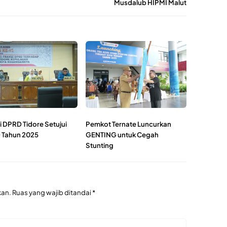
Musdalub HIPMI Malut
i DPRD Tidore Setujui
Pemkot Ternate Luncurkan
 Tahun 2025
GENTING untuk Cegah
Stunting
kan.
Ruas yang wajib ditandai
*