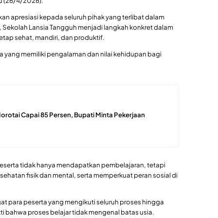
u (26/4/2026).
n apresiasi kepada seluruh pihak yang terlibat dalam
i, Sekolah Lansia Tangguh menjadi langkah konkret dalam
etap sehat, mandiri, dan produktif.
ga yang memiliki pengalaman dan nilai kehidupan bagi
rotai Capai 85 Persen, Bupati Minta Pekerjaan
 peserta tidak hanya mendapatkan pembelajaran, tetapi
sehatan fisik dan mental, serta memperkuat peran sosial di
t para peserta yang mengikuti seluruh proses hingga
ti bahwa proses belajar tidak mengenal batas usia.