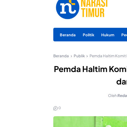
Beranda
Politik
Hukum
Pe
Beranda
Publik
Pemda Haltim Komit D
Pemda Haltim Komit
da
Oleh
Reda
0