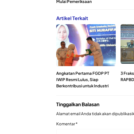
Mulai Pemeriksaan
Artikel Terkait
Angkatan Pertama FGDP PT
3 Fraks
IWIP Resmi Lulus, Siap
RAPBD
Berkontribusi untuk Industri
Tinggalkan Balasan
Alamat email Anda tidak akan dipublikasi
Komentar
*