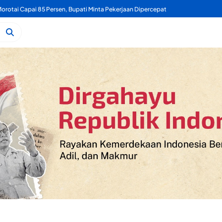
Mengaku Sekretaris PORDI Ternate, Bahri Terancam Diproses Hukum Soal Turnamen Domino Ake Gaale