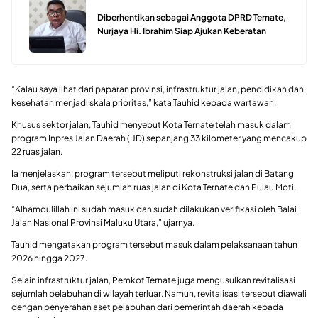
Diberhentikan sebagai Anggota DPRD Ternate,
Nurjaya Hi. Ibrahim Siap Ajukan Keberatan
“Kalau saya lihat dari paparan provinsi, infrastruktur jalan, pendidikan dan
kesehatan menjadi skala prioritas,” kata Tauhid kepada wartawan.
Khusus sektor jalan, Tauhid menyebut Kota Ternate telah masuk dalam
program Inpres Jalan Daerah (IJD) sepanjang 33 kilometer yang mencakup
22 ruas jalan.
Ia menjelaskan, program tersebut meliputi rekonstruksi jalan di Batang
Dua, serta perbaikan sejumlah ruas jalan di Kota Ternate dan Pulau Moti.
“Alhamdulillah ini sudah masuk dan sudah dilakukan verifikasi oleh Balai
Jalan Nasional Provinsi Maluku Utara,” ujarnya.
Tauhid mengatakan program tersebut masuk dalam pelaksanaan tahun
2026 hingga 2027.
Selain infrastruktur jalan, Pemkot Ternate juga mengusulkan revitalisasi
sejumlah pelabuhan di wilayah terluar. Namun, revitalisasi tersebut diawali
dengan penyerahan aset pelabuhan dari pemerintah daerah kepada