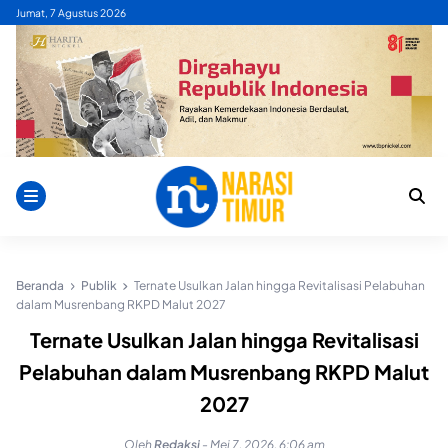
Skip
Jumat, 7 Agustus 2026
to
content
Beranda
Publik
Ternate Usulkan Jalan hingga Revitalisasi Pelabuhan
dalam Musrenbang RKPD Malut 2027
Ternate Usulkan Jalan hingga Revitalisasi
Pelabuhan dalam Musrenbang RKPD Malut
2027
Oleh
Redaksi
-
Mei 7, 2026, 6:06 am