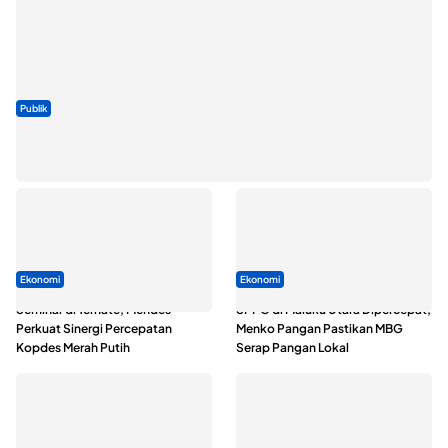
Publik
ABDESI Morotai Apresiasi Penyaluran ADD Rp3,13 Miliar untuk
88 Desa
Ekonomi
Ekonomi
Seminar di Ternate, Mendes
SPPG di Maluku Utara Dipercepat,
Perkuat Sinergi Percepatan
Menko Pangan Pastikan MBG
Kopdes Merah Putih
Serap Pangan Lokal