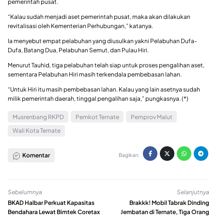
pemerintah pusat.
“Kalau sudah menjadi aset pemerintah pusat, maka akan dilakukan
revitalisasi oleh Kementerian Perhubungan,” katanya.
Ia menyebut empat pelabuhan yang diusulkan yakni Pelabuhan Dufa-
Dufa, Batang Dua, Pelabuhan Semut, dan Pulau Hiri.
Menurut Tauhid, tiga pelabuhan telah siap untuk proses pengalihan aset,
sementara Pelabuhan Hiri masih terkendala pembebasan lahan.
“Untuk Hiri itu masih pembebasan lahan. Kalau yang lain asetnya sudah
milik pemerintah daerah, tinggal pengalihan saja,” pungkasnya. (*)
Musrenbang RKPD
Pemkot Ternate
Pemprov Malut
Wali Kota Ternate
Komentar
Bagikan:
Sebelumnya
Selanjutnya
BKAD Halbar Perkuat Kapasitas
Brakkk! Mobil Tabrak Dinding
Bendahara Lewat Bimtek Coretax
Jembatan di Ternate, Tiga Orang