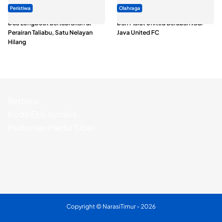
Peristiwa
Olahraga
Dua Longboat Bertabrakan di
Dari Malut United Berubah Jadi
Perairan Taliabu, Satu Nelayan
Java United FC
Hilang
Redaksi
Kode Etik Jurnalis
Pedoman Media Siber
Copyright ©
NarasiTimur
- 2026