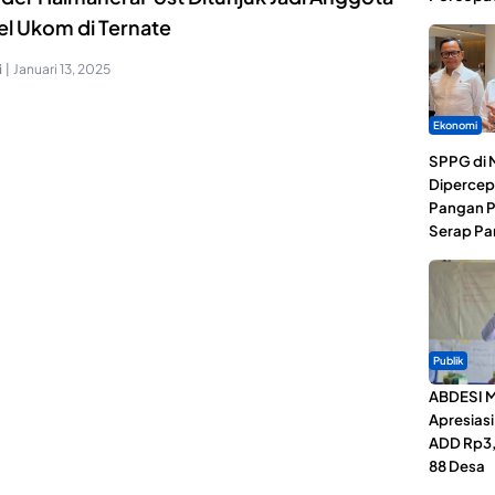
el Ukom di Ternate
i
|
Januari 13, 2025
Ekonomi
SPPG di 
Dipercep
Pangan P
Serap Pa
Publik
ABDESI M
Apresias
ADD Rp3,1
88 Desa