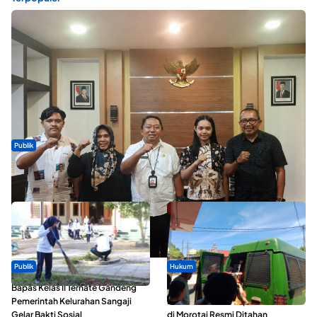
Publik
Dua Talenta Muda Ternate Wakili Maluku Utara di Gita Bahana
Nusantara 2026
Publik
Hukum
Bapas Kelas II Ternate Gandeng
Oknum ASN yang Diduga Lakukan
Pemerintah Kelurahan Sangaji
Pelecehan Terhadap 5 Siswa SMA
Gelar Bakti Sosial
di Morotai Resmi Ditahan