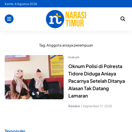
Skip
Kamis, 6 Agustus 2026
to
content
Tag:
Anggota aniaya perempuan
Hukum
Oknum Polisi di Polresta
Tidore Diduga Aniaya
Pacarnya Setelah Ditanya
Alasan Tak Datang
Lamaran
Redaksi
|
September 17, 2025
Terpopuler