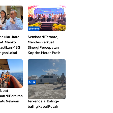
Ekonomi
Maluku Utara
Seminar di Ternate,
at, Menko
Mendes Perkuat
astikan MBG
Sinergi Percepatan
ngan Lokal
Kopdes Merah Putih
Publik
gboat
Pelayaran Perdana KM
an di Perairan
Dodola Express
Satu Nelayan
Terkendala, Baling-
baling Kapal Rusak