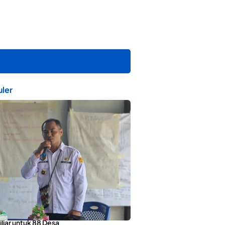
ler
orotai Apresiasi Penyaluran ADD
liar untuk 88 Desa