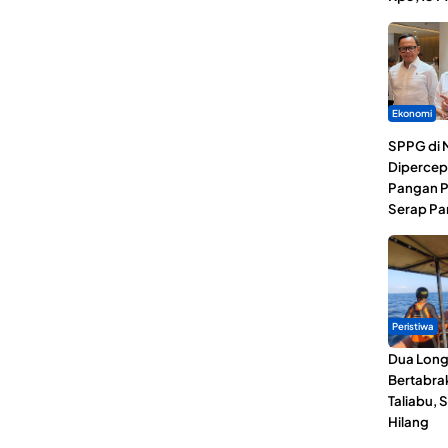
Ekonomi
SPPG di 
Dipercep
Pangan P
Serap Pa
Peristiwa
Dua Lon
Bertabrak
Taliabu, 
Hilang