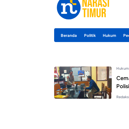
Beranda
Politik
Hukum
Pe
Hukum
Cema
Poli
Redaks