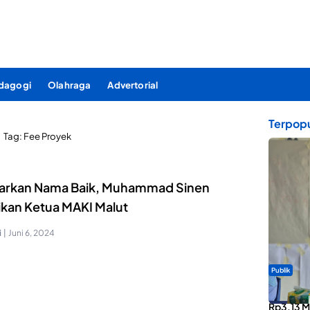
dagogi
Olahraga
Advertorial
Terpopu
Tag:
Fee Proyek
rkan Nama Baik, Muhammad Sinen
sikan Ketua MAKI Malut
i
|
Juni 6, 2024
Publik
ABDESI M
Rp3,13 Mi