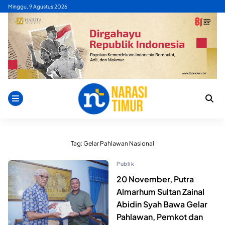
Skip
Minggu, 9 Agustus 2026
to
content
Tag:
Gelar Pahlawan Nasional
Publik
20 November, Putra
Almarhum Sultan Zainal
Abidin Syah Bawa Gelar
Pahlawan, Pemkot dan