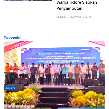
Warga Tidore Siapkan
Penyambutan
Redaksi
|
November 16, 2025
Terpopuler
Ekonomi
Seminar di Ternate, Mendes Perkuat Sinergi Percepatan
Kopdes Merah Putih