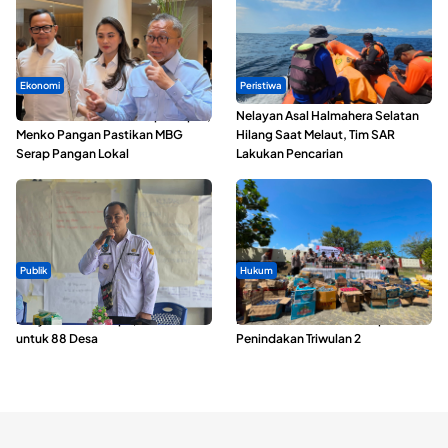
Ekonomi
Peristiwa
SPPG di Maluku Utara Dipercepat,
Nelayan Asal Halmahera Selatan
Menko Pangan Pastikan MBG
Hilang Saat Melaut, Tim SAR
Serap Pangan Lokal
Lakukan Pencarian
Publik
Hukum
ABDESI Morotai Apresiasi
Polda Maluku Utara Musnahkan
Penyaluran ADD Rp3,13 Miliar
Ribuan Liter Miras Hasil Operasi
untuk 88 Desa
Penindakan Triwulan 2