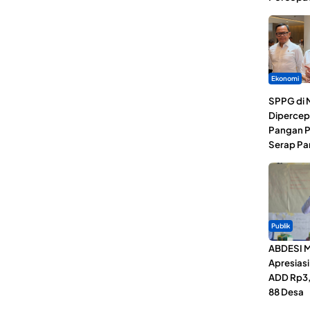
Ekonomi
SPPG di 
Dipercep
Pangan P
Serap Pa
Publik
ABDESI M
Apresias
ADD Rp3,1
88 Desa