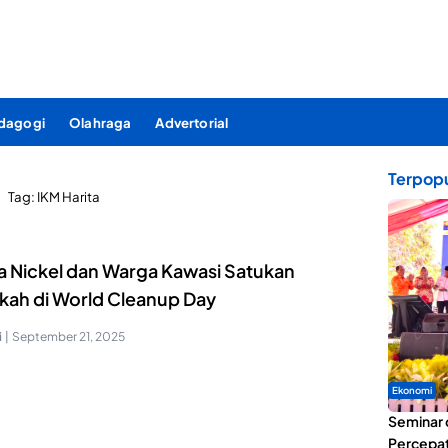
dagogi
Olahraga
Advertorial
Terpopu
Tag:
IKM Harita
ta Nickel dan Warga Kawasi Satukan
kah di World Cleanup Day
i
|
September 21, 2025
Ekonomi
Seminar 
Percepat