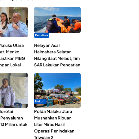
Peristiwa
Maluku Utara
Nelayan Asal
at, Menko
Halmahera Selatan
astikan MBG
Hilang Saat Melaut, Tim
ngan Lokal
SAR Lakukan Pencarian
Hukum
orotai
Polda Maluku Utara
i Penyaluran
Musnahkan Ribuan
3 Miliar untuk
Liter Miras Hasil
Operasi Penindakan
Triwulan 2