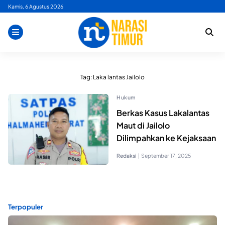
Skip
Kamis, 6 Agustus 2026
to
content
Tag:
Laka lantas Jailolo
Hukum
Berkas Kasus Lakalantas
Maut di Jailolo
Dilimpahkan ke Kejaksaan
Redaksi
|
September 17, 2025
Terpopuler