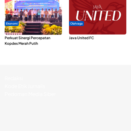
Ekonomi
Olahraga
Seminar di Ternate, Mendes
Dari Malut United Berubah Jadi
Perkuat Sinergi Percepatan
Java United FC
Kopdes Merah Putih
Redaksi
Kode Etik Jurnalis
Pedoman Media Siber