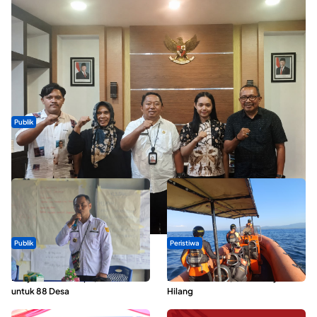
Publik
Dua Talenta Muda Ternate Wakili Maluku Utara di Gita Bahana
Nusantara 2026
Publik
Peristiwa
ABDESI Morotai Apresiasi
Dua Longboat Bertabrakan di
Penyaluran ADD Rp3,13 Miliar
Perairan Taliabu, Satu Nelayan
untuk 88 Desa
Hilang