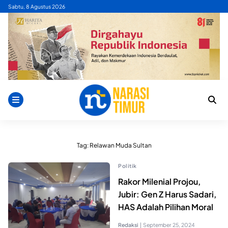
Skip
Sabtu, 8 Agustus 2026
to
content
Tag:
Relawan Muda Sultan
Politik
Rakor Milenial Projou,
Jubir: Gen Z Harus Sadari,
HAS Adalah Pilihan Moral
Redaksi
|
September 25, 2024