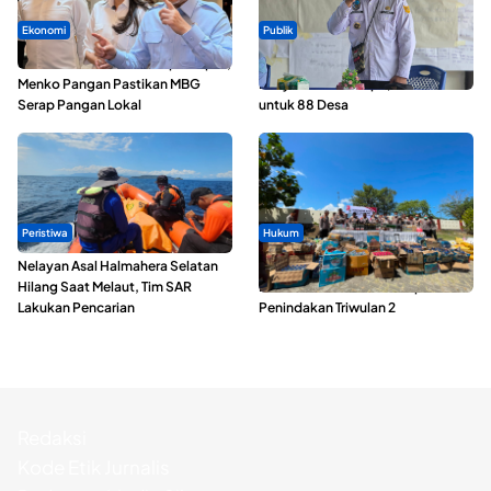
Ekonomi
Publik
SPPG di Maluku Utara Dipercepat,
ABDESI Morotai Apresiasi
Menko Pangan Pastikan MBG
Penyaluran ADD Rp3,13 Miliar
Serap Pangan Lokal
untuk 88 Desa
Peristiwa
Hukum
Nelayan Asal Halmahera Selatan
Polda Maluku Utara Musnahkan
Hilang Saat Melaut, Tim SAR
Ribuan Liter Miras Hasil Operasi
Lakukan Pencarian
Penindakan Triwulan 2
Redaksi
Kode Etik Jurnalis