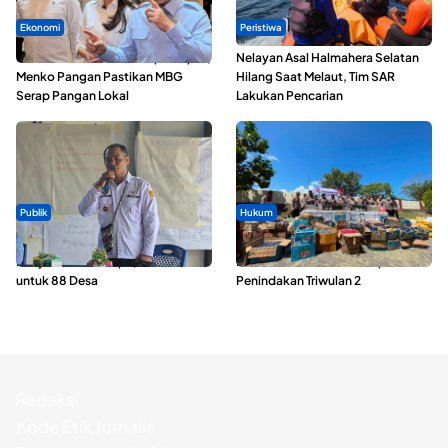
Ekonomi
Peristiwa
SPPG di Maluku Utara Dipercepat,
Nelayan Asal Halmahera Selatan
Menko Pangan Pastikan MBG
Hilang Saat Melaut, Tim SAR
Serap Pangan Lokal
Lakukan Pencarian
Publik
Hukum
ABDESI Morotai Apresiasi
Polda Maluku Utara Musnahkan
Penyaluran ADD Rp3,13 Miliar
Ribuan Liter Miras Hasil Operasi
untuk 88 Desa
Penindakan Triwulan 2
Redaksi
Kode Etik Jurnalis