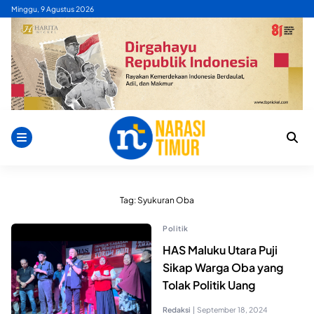
Skip
Minggu, 9 Agustus 2026
to
content
Tag:
Syukuran Oba
Politik
HAS Maluku Utara Puji
Sikap Warga Oba yang
Tolak Politik Uang
Redaksi
|
September 18, 2024