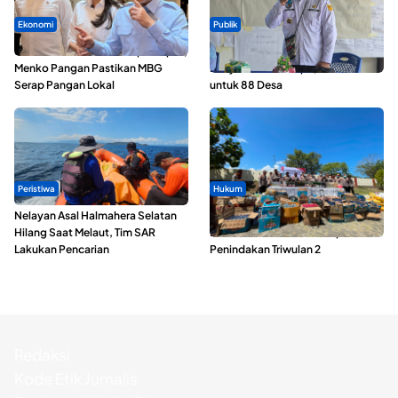
Ekonomi
Publik
SPPG di Maluku Utara Dipercepat,
ABDESI Morotai Apresiasi
Menko Pangan Pastikan MBG
Penyaluran ADD Rp3,13 Miliar
Serap Pangan Lokal
untuk 88 Desa
Peristiwa
Hukum
Nelayan Asal Halmahera Selatan
Polda Maluku Utara Musnahkan
Hilang Saat Melaut, Tim SAR
Ribuan Liter Miras Hasil Operasi
Lakukan Pencarian
Penindakan Triwulan 2
Redaksi
Kode Etik Jurnalis