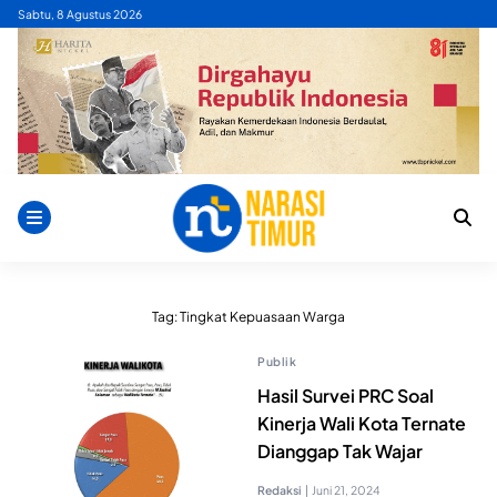
Skip
Sabtu, 8 Agustus 2026
to
content
Tag:
Tingkat Kepuasaan Warga
Publik
Hasil Survei PRC Soal
Kinerja Wali Kota Ternate
Dianggap Tak Wajar
Redaksi
|
Juni 21, 2024