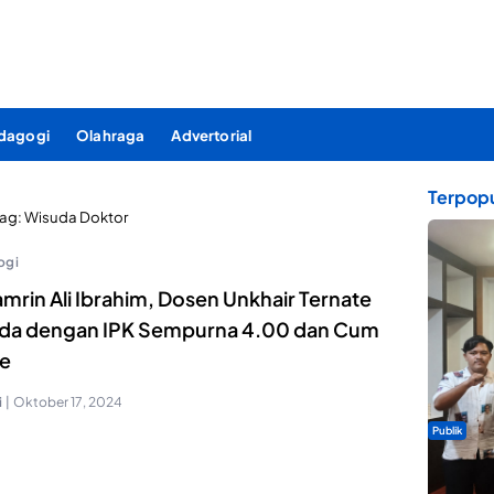
dagogi
Olahraga
Advertorial
Terpopu
ag:
Wisuda Doktor
ogi
amrin Ali Ibrahim, Dosen Unkhair Ternate
da dengan IPK Sempurna 4.00 dan Cum
e
i
|
Oktober 17, 2024
Publik
Dua Talen
Gita Bah