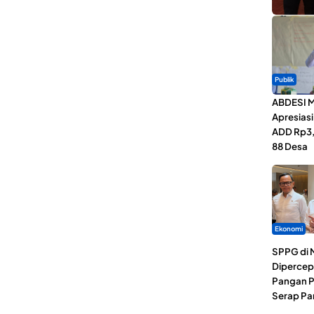
Publik
ABDESI M
Apresias
ADD Rp3,1
88 Desa
Ekonomi
SPPG di 
Dipercep
Pangan P
Serap Pa