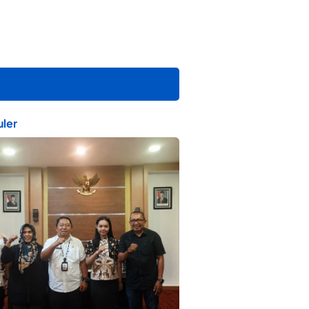
ler
ta Muda Ternate Wakili Maluku Utara di
ana Nusantara 2026