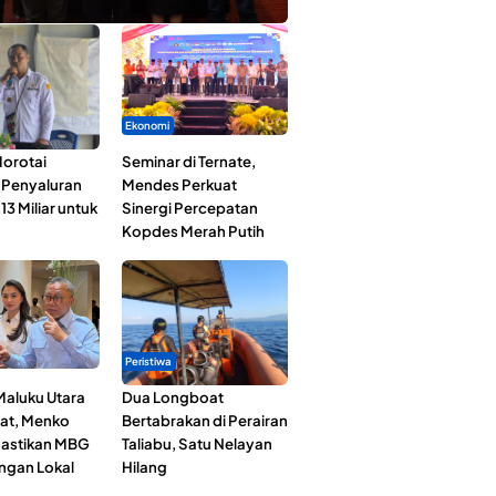
Ekonomi
orotai
Seminar di Ternate,
i Penyaluran
Mendes Perkuat
3 Miliar untuk
Sinergi Percepatan
Kopdes Merah Putih
Peristiwa
Maluku Utara
Dua Longboat
at, Menko
Bertabrakan di Perairan
astikan MBG
Taliabu, Satu Nelayan
ngan Lokal
Hilang