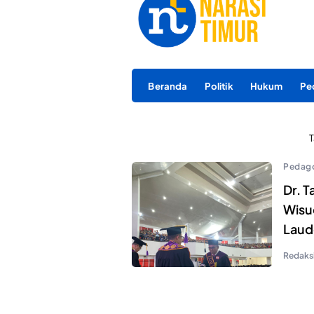
Beranda
Politik
Hukum
Pe
T
Pedag
Dr. T
Wisu
Laud
Redaks