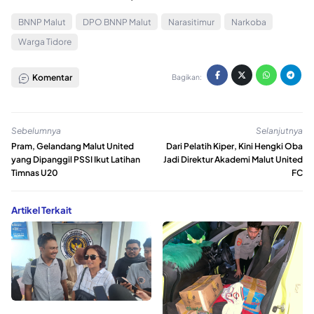
BNNP Malut
DPO BNNP Malut
Narasitimur
Narkoba
Warga Tidore
Komentar
Bagikan:
Sebelumnya
Selanjutnya
Pram, Gelandang Malut United
Dari Pelatih Kiper, Kini Hengki Oba
yang Dipanggil PSSI Ikut Latihan
Jadi Direktur Akademi Malut United
Timnas U20
FC
Artikel Terkait