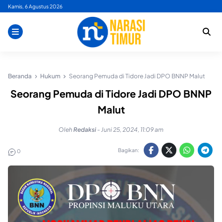
Skip
Kamis, 6 Agustus 2026
to
content
Beranda
Hukum
Seorang Pemuda di Tidore Jadi DPO BNNP Malut
Seorang Pemuda di Tidore Jadi DPO BNNP
Malut
Oleh
Redaksi
-
Juni 25, 2024, 11:09 am
Bagikan:
0