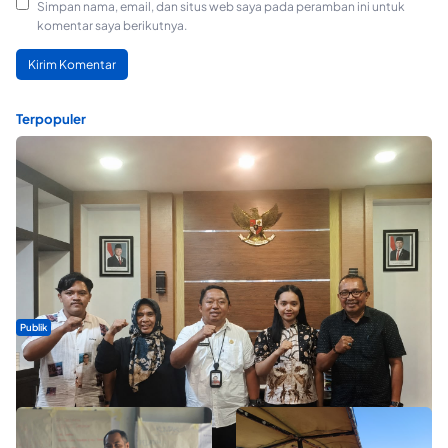
Simpan nama, email, dan situs web saya pada peramban ini untuk
komentar saya berikutnya.
Terpopuler
Publik
Dua Talenta Muda Ternate Wakili Maluku Utara di Gita Bahana
Nusantara 2026