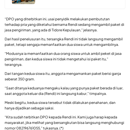
“DPO yang diterbitkan ini, usai penyidik melakukan pembututan
terhadap pria yang diketahui bernama Rendi sedang mengambil paket di
jasa pengiriman, yang ada di Tidore Kepulauan,” jelasnya.
Dari hasil penelusuran itu, tersangka Rendi ini tidak langsung mengambil
paket, tetapi sengaja memanfaatkan dua siswa untuk mengambilnya.
“Modusnya ia memanfaatkan dua orang siswa untuk ambil peket di jasa
pengiriman, dan kedua siswa ini tidak mengetahui isi paket itu,”
terangnya.
Dari tangan kedua siswa itu, anggota mengamankan paket berisi ganja
seberat 350 gram.
“Saat ditanya keduanya mengaku kalau yang punya paket berada di luar,
saat anggota keluar dia (Rendi) ini langsung kabur,” timpalnya.
Meski begitu, kedua siswa tersebut tidak dilakukan penahanan, dan
hanya dijadikan sebagai saksi.
“Kita sudah terbitkan DPO kepada Rendi ini. Kami juga harap kepada
masyarakat, jika melihat yang bersangkutan bisa langsung menghubungi
nomor 082196761055,” tukasnya. (*)