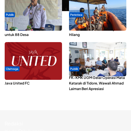
Publik
Peristiwa
ABDESI Morotai Apresiasi
Dua Longboat Bertabrakan di
Penyaluran ADD Rp3,13 Miliar
Perairan Taliabu, Satu Nelayan
untuk 88 Desa
Hilang
Olahraga
Publik
Dari Malut United Berubah Jadi
FK-KMK UGM Gelar Operasi Mata
Java United FC
Katarak di Tidore, Wawali Ahmad
Laiman Beri Apresiasi
Redaksi