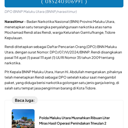
DPO BNNP Maluku Utara (BNNP/narasitimur)
Narasitimur
– Badan Narkotika Nasional (BNN) Provinsi Maluku Utara,
menetapkan satu tersangka penyalahgunaan narkotika atas nama
Mochamad Rendi alias Rendi, warga Kelurahan Gamtufkange, Tidore
Kepulauan.
Rendi ditetapkan sebagai Daftar Pencarian Orang (DPO) BNN Maluku
Utara, dengan surat Nomor: DPO/07/VI/2024/BNNP. Rendi disangkakan
pasal 114 ayat (1) pasal 111 ayat (1) UU RI Nomor 35 tahun 2009 tentang
narkotika.
Plt Kepala BNNP Maluku Utara, Harun Hi. Abdullah mengatakan, pihaknya
telah menetapkan Rendi sebagai DPO setelah kabur saat mengambil
paket, yang diduga berisi narkotika golongan satu jenis ganja kering, di
salah satu tempat jasa pengiriman barang di Kota Tidore.
Baca Juga:
Polda Maluku Utara Musnahkan Ribuan Liter
Miras Hasil Operasi Penindakan Triwulan 2