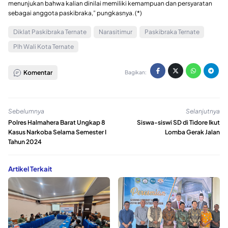
menunjukan bahwa kalian dinilai memiliki kemampuan dan persyaratan
sebagai anggota paskibraka,” pungkasnya. (*)
Diklat Paskibraka Ternate
Narasitimur
Paskibraka Ternate
Plh Wali Kota Ternate
Komentar
Bagikan:
Sebelumnya
Selanjutnya
Polres Halmahera Barat Ungkap 8
Siswa-siswi SD di Tidore Ikut
Kasus Narkoba Selama Semester I
Lomba Gerak Jalan
Tahun 2024
Artikel Terkait