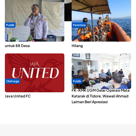
Publik
Peristiwa
ABDESI Morotai Apresiasi
Dua Longboat Bertabrakan di
Penyaluran ADD Rp3,13 Miliar
Perairan Taliabu, Satu Nelayan
untuk 88 Desa
Hilang
Olahraga
Publik
Dari Malut United Berubah Jadi
FK-KMK UGM Gelar Operasi Mata
Java United FC
Katarak di Tidore, Wawali Ahmad
Laiman Beri Apresiasi