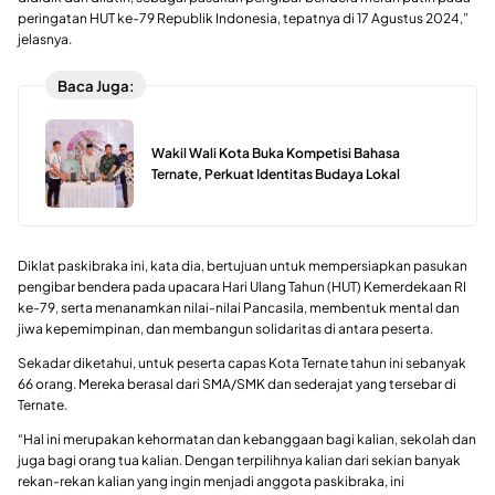
peringatan HUT ke-79 Republik Indonesia, tepatnya di 17 Agustus 2024,”
jelasnya.
Baca Juga:
Wakil Wali Kota Buka Kompetisi Bahasa
Ternate, Perkuat Identitas Budaya Lokal
Diklat paskibraka ini, kata dia, bertujuan untuk mempersiapkan pasukan
pengibar bendera pada upacara Hari Ulang Tahun (HUT) Kemerdekaan RI
ke-79, serta menanamkan nilai-nilai Pancasila, membentuk mental dan
jiwa kepemimpinan, dan membangun solidaritas di antara peserta.
Sekadar diketahui, untuk peserta capas Kota Ternate tahun ini sebanyak
66 orang. Mereka berasal dari SMA/SMK dan sederajat yang tersebar di
Ternate.
“Hal ini merupakan kehormatan dan kebanggaan bagi kalian, sekolah dan
juga bagi orang tua kalian. Dengan terpilihnya kalian dari sekian banyak
rekan-rekan kalian yang ingin menjadi anggota paskibraka, ini