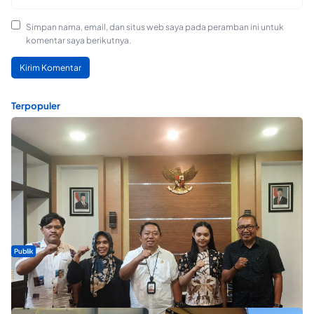
Simpan nama, email, dan situs web saya pada peramban ini untuk
komentar saya berikutnya.
Terpopuler
Publik
Dua Talenta Muda Ternate Wakili Maluku Utara di Gita Bahana
Nusantara 2026