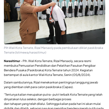
Plh Wali Kota Ternate, Rizal Marsaoly pada pembukaan diklat paskibraka
Ternate (Istimewa/narasitimur)
Narasitimur
– Plh. Wali Kota Ternate, Rizal Marsaoly, secara resmi
membuka Pemusatan Pendidikan dan Pelatihan Pasukan Pengibar
Bendera Pusaka (Paskibraka) Kota Ternate tahun 2024. Kegiatan
bertempat di aula kantor Wali Kota Ternate, Senin (05/8/2024).
Dalam sambutannya, Rizal menekankan pentingnya tanggung jawab
yang diemban oleh para calon paskibraka (Capas).
“Tentunya kalian merupakan putra- putri terbaik Kota Ternate yang telah
dinyatakan lulus seleksi, dengan berbagai proses
dan tahapan yang telah dilalui. Sehingga kalian pada hari ini akan mulai
dididik dan dilatih, sebagai pasukan pengibar bendera merah putih pada