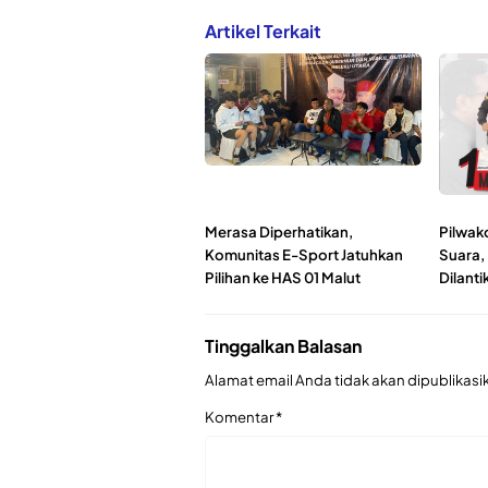
Artikel Terkait
Merasa Diperhatikan,
Pilwako
Komunitas E-Sport Jatuhkan
Suara,
Pilihan ke HAS 01 Malut
Dilanti
Tinggalkan Balasan
Alamat email Anda tidak akan dipublikasi
Komentar
*