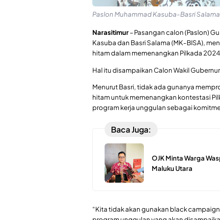
Paslon Muhammad Kasuba-Basri Salama (I
Narasitimur
– Pasangan calon (Paslon) G
Kasuba dan Basri Salama (MK-BISA), m
hitam dalam memenangkan Pilkada 2024 d
Hal itu disampaikan Calon Wakil Gubernur
Menurut Basri, tidak ada gunanya mem
hitam untuk memenangkan kontestasi Pilk
program kerja unggulan sebagai komitmen
Baca Juga:
OJK Minta Warga Was
Maluku Utara
“Kita tidak akan gunakan black campaign
program unggulan yang akan disampaikan