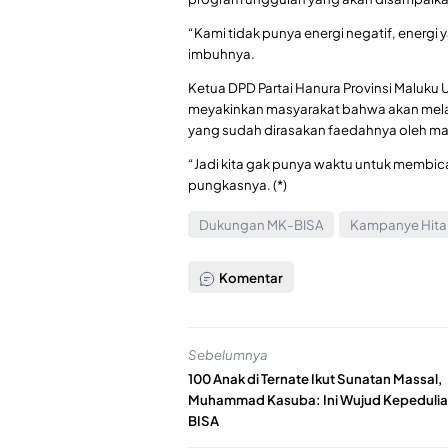
“Kami tidak punya energi negatif, energi 
imbuhnya.
Ketua DPD Partai Hanura Provinsi Maluku
meyakinkan masyarakat bahwa akan mela
yang sudah dirasakan faedahnya oleh ma
“Jadi kita gak punya waktu untuk membica
pungkasnya. (*)
Dukungan MK-BISA
Kampanye Hit
Komentar
Sebelumnya
100 Anak di Ternate Ikut Sunatan Massal,
Muhammad Kasuba: Ini Wujud Kepeduli
BISA