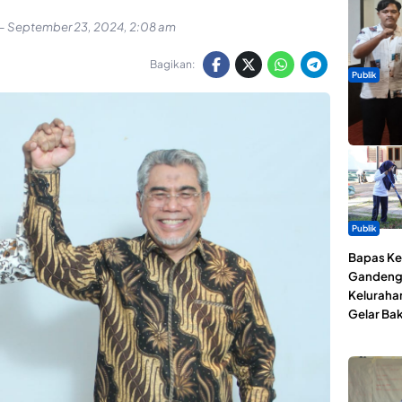
-
September 23, 2024, 2:08 am
Bagikan:
Publik
Dua Talen
Gita Bah
Publik
Bapas Kel
Gandeng
Keluraha
Gelar Bak