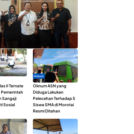
ta Muda Ternate Wakili Maluku Utara di
ana Nusantara 2026
Hukum
as II Ternate
Oknum ASN yang
 Pemerintah
Diduga Lakukan
n Sangaji
Pelecehan Terhadap 5
ti Sosial
Siswa SMA di Morotai
Resmi Ditahan