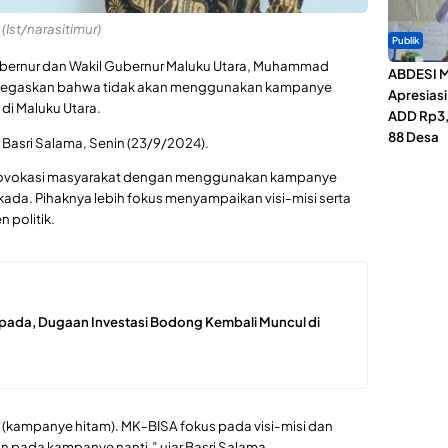
st/narasitimur)
Publik
ubernur dan Wakil Gubernur Maluku Utara, Muhammad
ABDESI M
enegaskan bahwa tidak akan menggunakan kampanye
Apresias
i Maluku Utara.
ADD Rp3,1
88 Desa
 Basri Salama, Senin (23/9/2024).
provokasi masyarakat dengan menggunakan kampanye
ada. Pihaknya lebih fokus menyampaikan visi-misi serta
 politik.
pada, Dugaan Investasi Bodong Kembali Muncul di
 (kampanye hitam). MK-BISA fokus pada visi-misi dan
 pada kampanye nanti,” ujar Basri Salama.