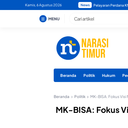
Skip
Kamis, 6 Agustus 2026
News
Pelayaran Perdana KM
Polda Maluku Utara M
to
content
MENU
Beranda
Politik
Hukum
Pe
Beranda
Politik
MK-BISA: Fokus Visi
MK-BISA: Fokus Vi