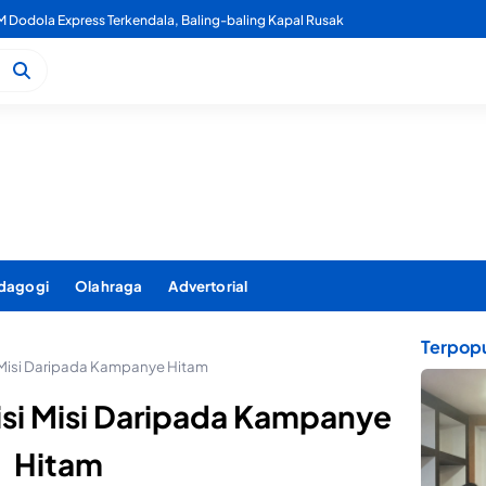
 Dodola Express Terkendala, Baling-baling Kapal Rusak
usnahkan Ribuan Liter Miras Hasil Operasi Penindakan Triwulan 2
dagogi
Olahraga
Advertorial
Terpopu
 Misi Daripada Kampanye Hitam
si Misi Daripada Kampanye
Hitam