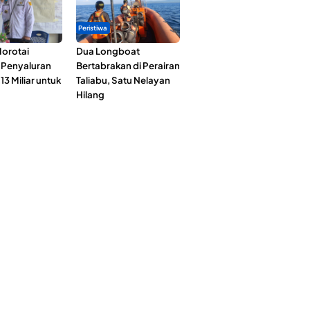
Peristiwa
orotai
Dua Longboat
i Penyaluran
Bertabrakan di Perairan
3 Miliar untuk
Taliabu, Satu Nelayan
Hilang