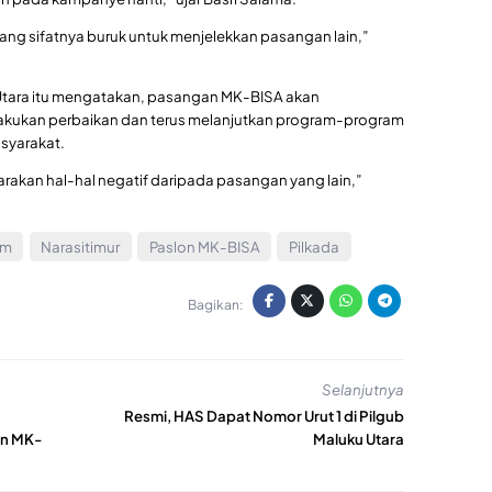
yang sifatnya buruk untuk menjelekkan pasangan lain,”
 Utara itu mengatakan, pasangan MK-BISA akan
kukan perbaikan dan terus melanjutkan program-program
syarakat.
rakan hal-hal negatif daripada pasangan yang lain,”
am
Narasitimur
Paslon MK-BISA
Pilkada
Bagikan:
Selanjutnya
Resmi, HAS Dapat Nomor Urut 1 di Pilgub
an MK-
Maluku Utara