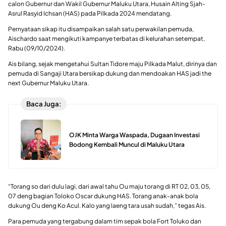
calon Gubernur dan Wakil Gubernur Maluku Utara, Husain Alting Sjah-
Asrul Rasyid Ichsan (HAS) pada Pilkada 2024 mendatang.
Pernyataan sikap itu disampaikan salah satu perwakilan pemuda,
Aischardo saat mengikuti kampanye terbatas di kelurahan setempat,
Rabu (09/10/2024).
Ais bilang, sejak mengetahui Sultan Tidore maju Pilkada Malut, dirinya dan
pemuda di Sangaji Utara bersikap dukung dan mendoakan HAS jadi the
next Gubernur Maluku Utara.
Baca Juga:
OJK Minta Warga Waspada, Dugaan Investasi
Bodong Kembali Muncul di Maluku Utara
“Torang so dari dulu lagi, dari awal tahu Ou maju torang di RT 02, 03, 05,
07 deng bagian Toloko Oscar dukung HAS. Torang anak-anak bola
dukung Ou deng Ko Acul. Kalo yang laeng tara usah sudah,” tegas Ais.
Para pemuda yang tergabung dalam tim sepak bola Fort Toluko dan