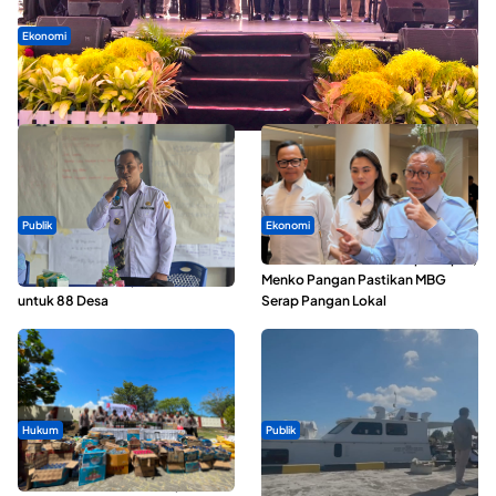
Ekonomi
Seminar di Ternate, Mendes Perkuat Sinergi Percepatan
Kopdes Merah Putih
Publik
Ekonomi
ABDESI Morotai Apresiasi
SPPG di Maluku Utara Dipercepat,
Penyaluran ADD Rp3,13 Miliar
Menko Pangan Pastikan MBG
untuk 88 Desa
Serap Pangan Lokal
Hukum
Publik
Polda Maluku Utara Musnahkan
Pelayaran Perdana KM Dodola
Ribuan Liter Miras Hasil Operasi
Express Terkendala, Baling-baling