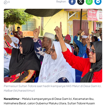
Bagikan:
0
Permaisuri Sultan Tidore saat hadiri kampanye HAS Malut di Desa Gam Ici,
Halbar (Ist/narasitimur)
Narasitimur
– Melalui kampanyenya di Desa Gam Ici, Kecamatan Ibu,
Halmahera Barat, calon Gubernur Maluku Utara, Sultan Tidore Husain