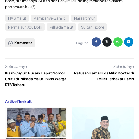
Bose, di rumahnya. Sultan dan Fanyira lalu saling mendoakan dalam
pertemuan itu. (*)
HAS Malut
Kampanye Gam Ici
Narasitimur
Permaisuri Jou Boki
Pilkada Malut
Sultan Tidore
Komentar
Bagikan:
Sebelumnya
Selanjutnya
Kisah Cagub Husain Dapat Nomor
Ratusan Kamar Kos Milik Dokter di
Urut 1 di Pilkada Malut, Bikin Warga
Lelilef Terbakar Habis
RTB Terharu
Artikel Terkait