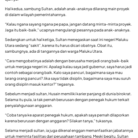
Hal kedua, sambung Sultan, adalah anak-anaknya dilarang main proyek
di dalam wilayah pemerintahannya.
“Kalau ngana sayang ngana pe papa, jangan datang minta-minta proyek.
Jaga itu baik-baik,” ucapnya mengulangi pesannya pada anak-anaknya.
Sedangkan untuk hal ketiga, Sultan menegaskan saat ini negeri Maluku
Utara sedang “sakit”, karena itu harus dicari obatnya. Obat itu,
sambungnya, ada di tangannya dan warga Maluku Utara.
“Cara mengobatinya adalah dengan berusaha menjadi orang baik-baik
untuk menjaga negeri ini. Apalagi kalau saya jadi gubernur, saya harus jadi
contoh sebagai orang baik. Kalo saya pancuri, bagaimana saya mau
larang orang pancuri? Jika saya tidak disiplin, bagaimana saya mau suruh
orang disiplin masuk kantor?” tegasnya.
Sebelum menjadi sultan, Husain memiliki karier panjang di dunia birokrat.
Selama itu pula, ia tak pernah berurusan dengan penegak hukum terkait
penyalahgunaan anggaran.
“Coba tanya ke aparat penegak hukum, apakah saya pernah dilaporkan
karena berurusan dengan anggaran? Silakan tanya,” tukasnya.
Selama menjadi sultan, ia juga dikenal enggan memanfaatkan jabatannya
untuk meminta fasilitas dari perusahaan tambang. Meski begitu, Sultan