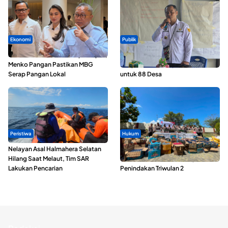
Ekonomi
Publik
SPPG di Maluku Utara Dipercepat,
ABDESI Morotai Apresiasi
Menko Pangan Pastikan MBG
Penyaluran ADD Rp3,13 Miliar
Serap Pangan Lokal
untuk 88 Desa
Peristiwa
Hukum
Nelayan Asal Halmahera Selatan
Polda Maluku Utara Musnahkan
Hilang Saat Melaut, Tim SAR
Ribuan Liter Miras Hasil Operasi
Lakukan Pencarian
Penindakan Triwulan 2