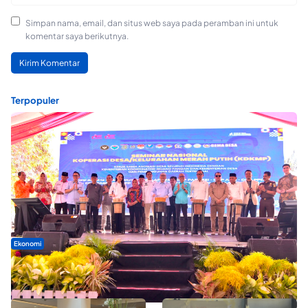
Simpan nama, email, dan situs web saya pada peramban ini untuk
komentar saya berikutnya.
Terpopuler
Ekonomi
Seminar di Ternate, Mendes Perkuat Sinergi Percepatan
Kopdes Merah Putih