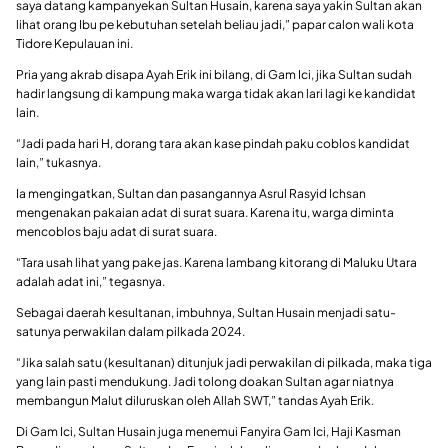
saya datang kampanyekan Sultan Husain, karena saya yakin Sultan akan
lihat orang Ibu pe kebutuhan setelah beliau jadi,” papar calon wali kota
Tidore Kepulauan ini.
Pria yang akrab disapa Ayah Erik ini bilang, di Gam Ici, jika Sultan sudah
hadir langsung di kampung maka warga tidak akan lari lagi ke kandidat
lain.
“Jadi pada hari H, dorang tara akan kase pindah paku coblos kandidat
lain,” tukasnya.
Ia mengingatkan, Sultan dan pasangannya Asrul Rasyid Ichsan
mengenakan pakaian adat di surat suara. Karena itu, warga diminta
mencoblos baju adat di surat suara.
“Tara usah lihat yang pake jas. Karena lambang kitorang di Maluku Utara
adalah adat ini,” tegasnya.
Sebagai daerah kesultanan, imbuhnya, Sultan Husain menjadi satu-
satunya perwakilan dalam pilkada 2024.
“Jika salah satu (kesultanan) ditunjuk jadi perwakilan di pilkada, maka tiga
yang lain pasti mendukung. Jadi tolong doakan Sultan agar niatnya
membangun Malut diluruskan oleh Allah SWT,” tandas Ayah Erik.
Di Gam Ici, Sultan Husain juga menemui Fanyira Gam Ici, Haji Kasman