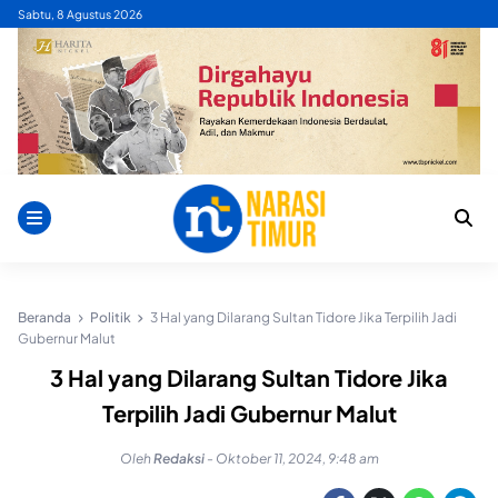
Skip
Sabtu, 8 Agustus 2026
to
content
Beranda
Politik
3 Hal yang Dilarang Sultan Tidore Jika Terpilih Jadi
Gubernur Malut
3 Hal yang Dilarang Sultan Tidore Jika
Terpilih Jadi Gubernur Malut
Oleh
Redaksi
-
Oktober 11, 2024, 9:48 am