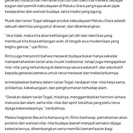
generasi muda untuk memahami jati diri dan identitas mereka, sebagai
bagian dari pemilik kebudayaan di Maluku Utara yang kaya akan jejak
kesejarahan dan warisan budaya, serta tradisi yang agung.
Musik dan tarian Togal sebagai produk kebudayaan Maluku Utara adalah
sebuah identitas yang patut dirawat, dan dikembangkan.
“Jika tidak, maka kita akan kehilangan jati diri dan identitas yang
membuat kita bisa kehilangan arah, di tengah arus modernisasi yang
begitu gencar,” ujar Rinto.
Rinto juga menyoroti bahwa merawat budaya bukan hanya sekadar
mempertahankan tarian atau musik tradisional, tetapi juga mengajarkan
nilai-nilai yang terkandung di dalamnya secara edukatif, dan advokatif
kepada generasi penerus untuk terus merawat dan melestarikannya.
Ia menjelaskan bahwa dalam tarian Togal, terdapat nilai-nilai kerja sama,
solidaritas, kekeluargaan, dan penghormatan terhadap alam.
“Gerakan dalam tarian Togal, misalnya, menggambarkan harmoni antara
manusia dan alam, serta nilai-nilai dan spirit lokalitas yang perlu terus
dijaga keberadaannya,” tambahnya.
Melalui kegiatan Bacarita Kampung ini, Rinto berharap, pemahaman akan
potensi dan warisan nilai-nilai budaya daerah menjadi semakin dijaga
kelestariannya, dikembangkan serta memiliki kemanfaatan bagi