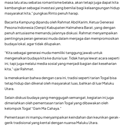
masa lalu atau sebatas romantisme belaka, akan tetapi juga dapat kita
kembangkan sebagai investasi yang bernilai bagi kelaangsungan hidup
masyarakat kita,” pungkas Rinto penuh harap.
Bacarita Kampung dipandu oleh Rahmat Abd Karim, Ketua Generasi
Pesona Indonesia (Genpi) Kabupaten Halmahera Barat, yang dengan
penuh antusiasme memandu jalannya diskusi. Rahmat menyampaikan
pentingnya peran generasi muda dalam menjaga dan mempromosikan
budaya lokal, agar tidak dilupakan.
“Kita sebagai generasi muda memiliki tanggung jawab untuk
mengenalkan budaya kita ke dunia luar. Tidak hanya lewat acara seperti
ini, tapi juga melalui media sosial yang menjadi bagian dari keseharian
kita,” ujar Rahmat.
Ia menekankan bahwa dengan cara ini, tradisi seperti tarian Togal bisa
tetap hidup dan dikenal oleh masyarakat luas, bahkan di luar Maluku
Utara.
Selain diskusi budaya yang menggugah semangat, kegiatan ini juga
dimeriahkan oleh pementasan tarian Togal yang dibawakan oleh
kelompok Togal “Gam Ma Cahaya.”
Pementasan ini mampu menyampaikan keindahan dan keunikan gerak-
gerik tradisional yang kental dengan nuansa Maluku Utara.