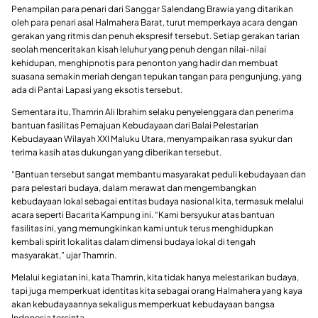
Penampilan para penari dari Sanggar Salendang Brawia yang ditarikan
oleh para penari asal Halmahera Barat, turut memperkaya acara dengan
gerakan yang ritmis dan penuh ekspresif tersebut. Setiap gerakan tarian
seolah menceritakan kisah leluhur yang penuh dengan nilai-nilai
kehidupan, menghipnotis para penonton yang hadir dan membuat
suasana semakin meriah dengan tepukan tangan para pengunjung, yang
ada di Pantai Lapasi yang eksotis tersebut.
Sementara itu, Thamrin Ali Ibrahim selaku penyelenggara dan penerima
bantuan fasilitas Pemajuan Kebudayaan dari Balai Pelestarian
Kebudayaan Wilayah XXI Maluku Utara, menyampaikan rasa syukur dan
terima kasih atas dukungan yang diberikan tersebut.
“Bantuan tersebut sangat membantu masyarakat peduli kebudayaan dan
para pelestari budaya, dalam merawat dan mengembangkan
kebudayaan lokal sebagai entitas budaya nasional kita, termasuk melalui
acara seperti Bacarita Kampung ini. “Kami bersyukur atas bantuan
fasilitas ini, yang memungkinkan kami untuk terus menghidupkan
kembali spirit lokalitas dalam dimensi budaya lokal di tengah
masyarakat,” ujar Thamrin.
Melalui kegiatan ini, kata Thamrin, kita tidak hanya melestarikan budaya,
tapi juga memperkuat identitas kita sebagai orang Halmahera yang kaya
akan kebudayaannya sekaligus memperkuat kebudayaan bangsa
Indonesia tercinta.