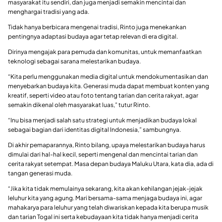
masyarakat itu sendiri, dan juga menjadi semakin mencintai dan
menghargai tradisi yang ada.
Tidak hanya berbicara mengenai tradisi, Rinto juga menekankan
pentingnya adaptasi budaya agar tetap relevan di era digital.
Dirinya mengajak para pemuda dan komunitas, untuk memanfaatkan
teknologi sebagai sarana melestarikan budaya.
“Kita perlu menggunakan media digital untuk mendokumentasikan dan
menyebarkan budaya kita. Generasi muda dapat membuat konten yang
kreatif, seperti video atau foto tentang tarian dan cerita rakyat, agar
semakin dikenal oleh masyarakat luas,” tutur Rinto.
“Inu bisa menjadi salah satu strategi untuk menjadikan budaya lokal
sebagai bagian dari identitas digital Indonesia,” sambungnya.
Di akhir pemaparannya, Rinto bilang, upaya melestarikan budaya harus
dimulai dari hal-hal kecil, seperti mengenal dan mencintai tarian dan
cerita rakyat setempat. Masa depan budaya Maluku Utara, kata dia, ada di
tangan generasi muda.
“Jika kita tidak memulainya sekarang, kita akan kehilangan jejak-jejak
leluhur kita yang agung. Mari bersama-sama menjaga budaya ini, agar
mahakarya para leluhur yang telah diwariskan kepada kita berupa musik
dan tarian Togal ini serta kebudayaan kita tidak hanya menjadi cerita