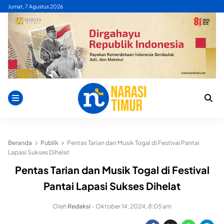
Skip
Jumat, 7 Agustus 2026
to
content
Beranda
Publik
Pentas Tarian dan Musik Togal di Festival Pantai
Lapasi Sukses Dihelat
Pentas Tarian dan Musik Togal di Festival
Pantai Lapasi Sukses Dihelat
Oleh
Redaksi
-
Oktober 14, 2024, 8:05 am