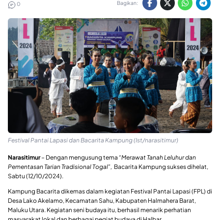
Bagikan:
0
Festival Pantai Lapasi dan Bacarita Kampung (Ist/narasitimur)
Narasitimur
– Dengan mengusung tema
“Merawat Tanah Leluhur dan
Pementasan Tarian Tradisional Togal”,
Bacarita Kampung sukses dihelat,
Sabtu (12/10/2024).
Kampung Bacarita dikemas dalam kegiatan Festival Pantai Lapasi (FPL) di
Desa Lako Akelamo, Kecamatan Sahu, Kabupaten Halmahera Barat,
Maluku Utara. Kegiatan seni budaya itu, berhasil menarik perhatian
masyarakat lokal dan berbagai pegiat budaya di Halbar.