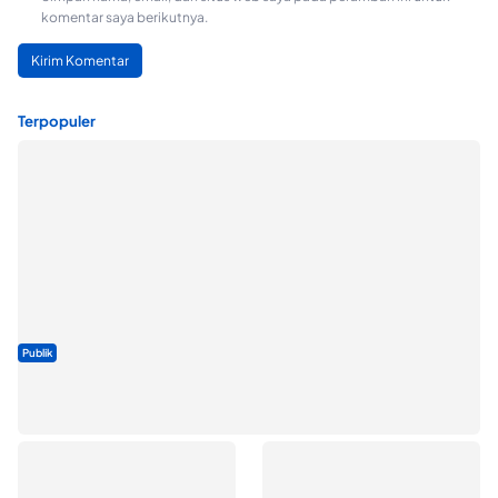
komentar saya berikutnya.
Terpopuler
Publik
Dua Talenta Muda Ternate Wakili Maluku Utara di Gita Bahana
Nusantara 2026