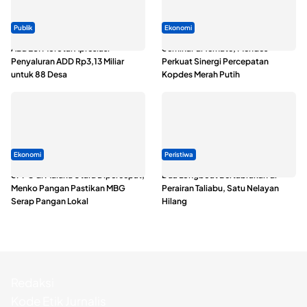
Publik
Ekonomi
ABDESI Morotai Apresiasi
Seminar di Ternate, Mendes
Penyaluran ADD Rp3,13 Miliar
Perkuat Sinergi Percepatan
untuk 88 Desa
Kopdes Merah Putih
Ekonomi
Peristiwa
SPPG di Maluku Utara Dipercepat,
Dua Longboat Bertabrakan di
Menko Pangan Pastikan MBG
Perairan Taliabu, Satu Nelayan
Serap Pangan Lokal
Hilang
Redaksi
Kode Etik Jurnalis