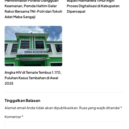
Meminimalisir Potensi Gangguan
Bupati Halmahera Timur Ingin
Keamanan, Pemda Haltim Gelar
Proses Digitalisasi di Kabupaten
Rakor Bersama TNI-Polri dan Tokoh
Dipercepat
Adat Maba Sangaji
Angka HIV di Ternate Tembus 1.170,
Puluhan Kasus Tambahan di Awal
2025
Tinggalkan Balasan
Alamat email Anda tidak akan dipublikasikan.
Ruas yang wajib ditandai
*
Komentar
*