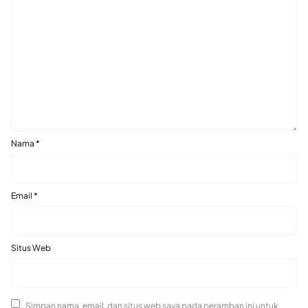
Nama
*
Email
*
Situs Web
Simpan nama, email, dan situs web saya pada peramban ini untuk