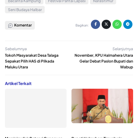
Bacarita Kampung
Festival Pantai Lapasi
Narasitimur
Seni Budaya Halbar
Komentar
Bagikan:
Sebelumnya
Selanjutnya
Tokoh Masyarakat Desa Talaga
November, KPU Halmahera Utara
Sepakat Pilih HAS di Pilkada
Gelar Debat Paslon Bupati dan
Maluku Utara
Wabup
Artikel Terkait