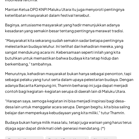
Mantan Ketua DPD KNPI Maluku Utara itu juga menyoroti pentingnya
keterlibatan masyarakat dalam festival tersebut.
Baginya, antusiasme masyarakat yang hadir menunjukkan adanya
kesadaran yang semakin besar tentang pentingnya merawat tradisi.
“Masyarakat kita sekarang sudah semakin sadar betapa pentingnya
melestarikan budaya leluhur. Ini terlihat dari kehadiran mereka, yang
sangat mendukung acara ini. Kebersamaan seperti inilah yang kita
butuhkan untuk memastikan bahwa budaya kita tetap hidup dan
berkembang,” tambahnya.
Menurutnya, kehadiran masyarakat bukan hanya sebagai penonton, tapi
sebagai pelaku yang turut serta dalam upaya pelestarian budaya. Dengan
adanya Bacarita Kampung ini, Thamrin berharap ini juga dapat menjadi
contoh bagi kegiatan-kegiatan serupa di daerah lain di Maluku Utara.
“Harapan saya, semoga kegiatan ini bisa menjadi inspirasi bagi desa-
desa lain untuk menggelar acara serupa. Dengan begitu, kita bisa saling
belajar dan memperkaya kebudayaan yang kita miliki,” tutur Thamrin.
Budaya bukan hanya milik masa lalu, tetapi juga warisan yang harus terus
dijaga agar dapat dinikmati oleh generasi mendatang. (*)