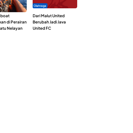
Olahraga
gboat
Dari Malut United
an di Perairan
Berubah Jadi Java
Satu Nelayan
United FC