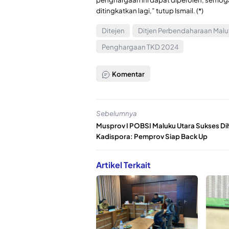
ditingkatkan lagi,” tutup Ismail. (*)
Ditejen
Ditjen Perbendaharaan Malu
Penghargaan TKD 2024
Komentar
Sebelumnya
Musprov I POBSI Maluku Utara Sukses Dih
Kadispora: Pemprov Siap Back Up
Artikel Terkait