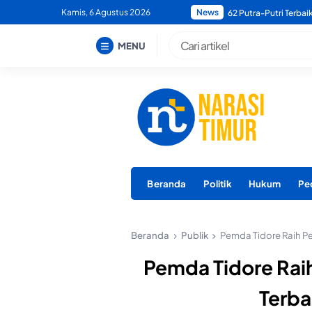
Skip
Kamis, 6 Agustus 2026
News
Bupati Morotai Minta
to
content
MENU
Beranda
Politik
Hukum
Pe
Beranda
Publik
Pemda Tidore Raih P
Pemda Tidore Rai
Terba