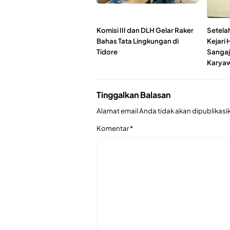
Komisi III dan DLH Gelar Raker
Setela
Bahas Tata Lingkungan di
Kejari 
Tidore
Sangaj
Karyaw
Tinggalkan Balasan
Alamat email Anda tidak akan dipublikasi
Komentar
*