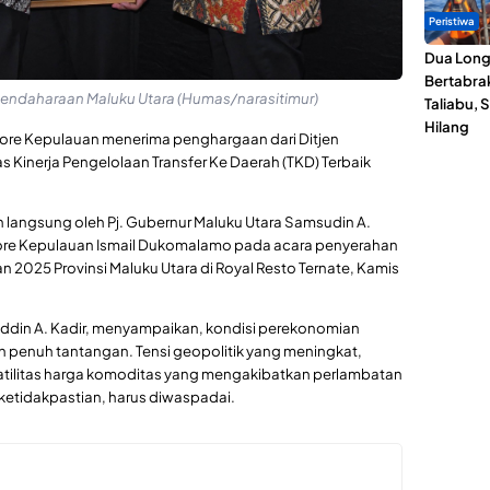
Peristiwa
Dua Lon
Bertabrak
bendaharaan Maluku Utara (Humas/narasitimur)
Taliabu, 
Hilang
dore Kepulauan menerima penghargaan dari Ditjen
s Kinerja Pengelolaan Transfer Ke Daerah (TKD) Terbaik
langsung oleh Pj. Gubernur Maluku Utara Samsudin A.
idore Kepulauan Ismail Dukomalamo pada acara penyerahan
 2025 Provinsi Maluku Utara di Royal Resto Ternate, Kamis
ddin A. Kadir, menyampaikan, kondisi perekonomian
n penuh tantangan. Tensi geopolitik yang meningkat,
atilitas harga komoditas yang mengakibatkan perlambatan
 ketidakpastian, harus diwaspadai.