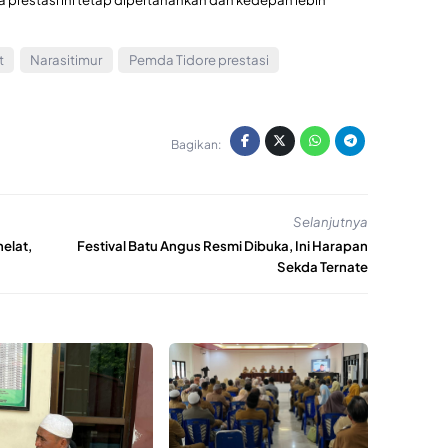
t
Narasitimur
Pemda Tidore prestasi
Bagikan:
Selanjutnya
elat,
Festival Batu Angus Resmi Dibuka, Ini Harapan
Sekda Ternate