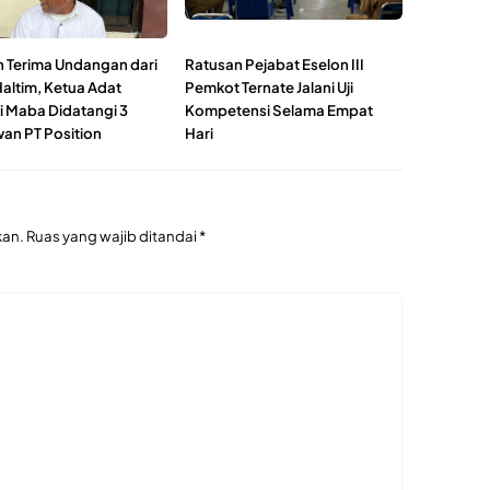
h Terima Undangan dari
Ratusan Pejabat Eselon III
Haltim, Ketua Adat
Pemkot Ternate Jalani Uji
i Maba Didatangi 3
Kompetensi Selama Empat
an PT Position
Hari
kan.
Ruas yang wajib ditandai
*