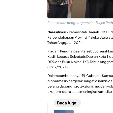
Penerimaan penghargaan dari Ditjen Per
Narasitimur
– Pemerintah Daerah Kota Ti
Perbendaharaan Provinsi Maluku Utara ata
Tahun Anggaran 2024
Piagam Penghargaan tersebut diserahkan 
Kadir, kepada Sekretaris Daerah Kota T
DIPA dan Buku Alokasi TKD Tahun Anggaran
(19/12/2024).
Dalam sambutannya, Pj. Gubernur Samsu
global masih bergerak sangat dinamis da
perang dagang, proteksionisme, dan vol
ekonomi dunia serta meningkatkan risiko
Baca Juga: