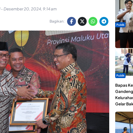
i
-
Desember 20, 2024, 9:14 am
Bagikan:
Publik
Dua Talen
Gita Bah
Publik
Bapas Kel
Gandeng
Keluraha
Gelar Bak