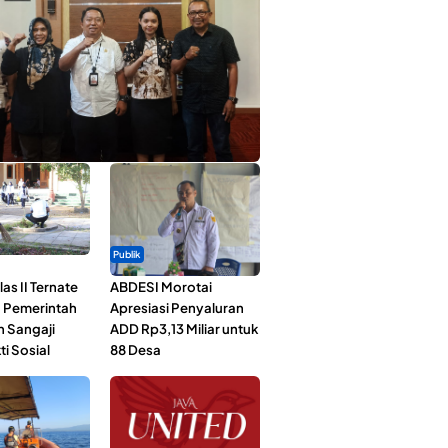
ta Muda Ternate Wakili Maluku Utara di
ana Nusantara 2026
Publik
as II Ternate
ABDESI Morotai
 Pemerintah
Apresiasi Penyaluran
n Sangaji
ADD Rp3,13 Miliar untuk
ti Sosial
88 Desa