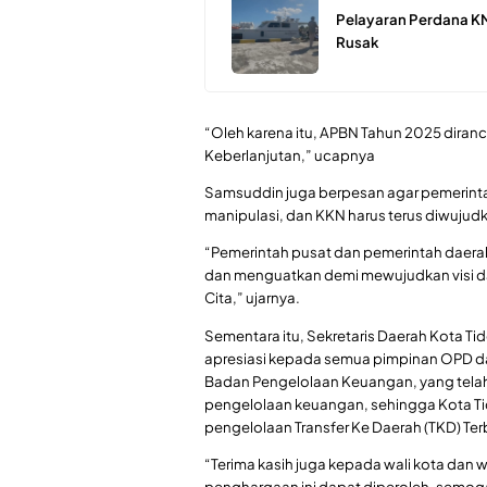
Pelayaran Perdana KM
Rusak
“Oleh karena itu, APBN Tahun 2025 diranca
Keberlanjutan,” ucapnya
Samsuddin juga berpesan agar pemerintah
manipulasi, dan KKN harus terus diwujud
“Pemerintah pusat dan pemerintah daerah
dan menguatkan demi mewujudkan visi d
Cita,” ujarnya.
Sementara itu, Sekretaris Daerah Kota 
apresiasi kepada semua pimpinan OPD d
Badan Pengelolaan Keuangan, yang telah
pengelolaan keuangan, sehingga Kota Ti
pengelolaan Transfer Ke Daerah (TKD) Te
“Terima kasih juga kepada wali kota dan 
penghargaan ini dapat diperoleh, semoga