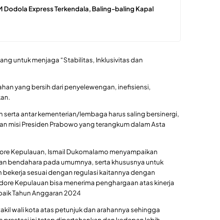
 Dodola Express Terkendala, Baling-baling Kapal
ng untuk menjaga “Stabilitas, Inklusivitas dan
an yang bersih dari penyelewengan, inefisiensi,
kan.
 serta antar kementerian/lembaga harus saling bersinergi,
an misi Presiden Prabowo yang terangkum dalam Asta
Tidore Kepulauan, Ismail Dukomalamo menyampaikan
an bendahara pada umumnya, serta khususnya untuk
 bekerja sesuai dengan regulasi kaitannya dengan
dore Kepulauan bisa menerima penghargaan atas kinerja
rbaik Tahun Anggaran 2024
wakil wali kota atas petunjuk dan arahannya sehingga
 prestasi ini tetap dipertahankan dan kedepan lebih