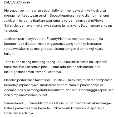
(24/3/2025) malam.
Merespon permintaan tersebut, Julfikram mengaku dirinya tidak bisa
mengambil keputusan sendiri. Sebab keputusan yang diambil menurut
Julfikram, harus melibatkan satu jurnalis korban lainnya yakni Fitriyanti
Safar, dengan rekan-rekannya sesama jurnalis yang ikut mengawal kasus
tersebut.
Julfikram pun menyebutkan, Fhandy Mahmud memberi respon, jika
laporan tidak dicabut, maka anggotanya yang nantinya berstatus
terdakwa akan siap menghadapi sidang dengan didampingi kuasa
hukum.
“Kita sudah bilang berulang-ulang kali kalau untuk cabut itu (laporan)
harus melibatkan semua pihak. Harus ada senior, ada kantor, ada
keluarga dan teman-teman,” ucapnya.
Masalah permintaan Kasatpol PP ini diakui Julfikram, telah dia sampaikan
kepada pimpinannya di Tribunternate.com. Namun pimpinannya di
daerah tidak bisa mengambil keputusan, dan harus menunggu keputusan
dari pimpinan media di pusat.
Sementara itu, Fhandy Mahmud saat dihubungi mengenai hal ini mengaku
bahwa permintaannya kepada Julfikram untuk mencabut laporan, itu
tidak benar adanya.