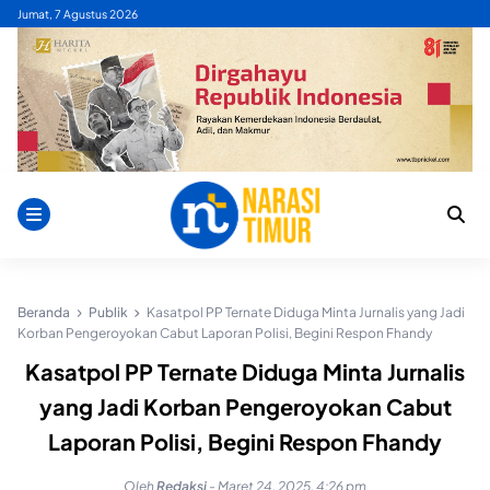
Skip
Jumat, 7 Agustus 2026
to
content
Beranda
Publik
Kasatpol PP Ternate Diduga Minta Jurnalis yang Jadi
Korban Pengeroyokan Cabut Laporan Polisi, Begini Respon Fhandy
Kasatpol PP Ternate Diduga Minta Jurnalis
yang Jadi Korban Pengeroyokan Cabut
Laporan Polisi, Begini Respon Fhandy
Oleh
Redaksi
-
Maret 24, 2025, 4:26 pm