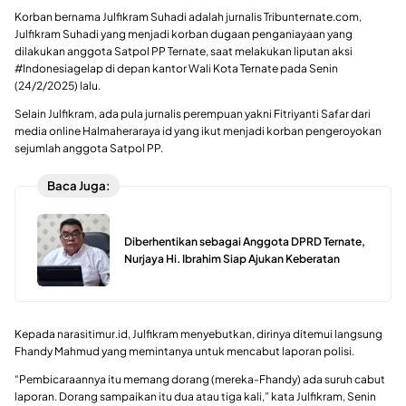
Korban bernama Julfikram Suhadi adalah jurnalis Tribunternate.com,
Julfikram Suhadi yang menjadi korban dugaan penganiayaan yang
dilakukan anggota Satpol PP Ternate, saat melakukan liputan aksi
#Indonesiagelap di depan kantor Wali Kota Ternate pada Senin
(24/2/2025) lalu.
Selain Julfikram, ada pula jurnalis perempuan yakni Fitriyanti Safar dari
media online Halmaheraraya id yang ikut menjadi korban pengeroyokan
sejumlah anggota Satpol PP.
Baca Juga:
Diberhentikan sebagai Anggota DPRD Ternate,
Nurjaya Hi. Ibrahim Siap Ajukan Keberatan
Kepada narasitimur.id, Julfikram menyebutkan, dirinya ditemui langsung
Fhandy Mahmud yang memintanya untuk mencabut laporan polisi.
“Pembicaraannya itu memang dorang (mereka-Fhandy) ada suruh cabut
laporan. Dorang sampaikan itu dua atau tiga kali,” kata Julfikram, Senin