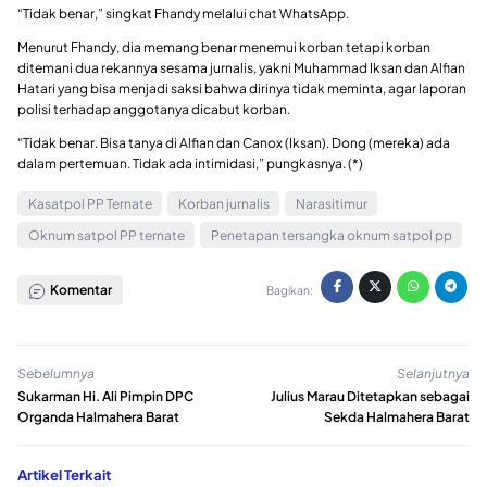
“Tidak benar,” singkat Fhandy melalui chat WhatsApp.
Menurut Fhandy, dia memang benar menemui korban tetapi korban
ditemani dua rekannya sesama jurnalis, yakni Muhammad Iksan dan Alfian
Hatari yang bisa menjadi saksi bahwa dirinya tidak meminta, agar laporan
polisi terhadap anggotanya dicabut korban.
“Tidak benar. Bisa tanya di Alfian dan Canox (Iksan). Dong (mereka) ada
dalam pertemuan. Tidak ada intimidasi,” pungkasnya. (*)
Kasatpol PP Ternate
Korban jurnalis
Narasitimur
Oknum satpol PP ternate
Penetapan tersangka oknum satpol pp
Komentar
Bagikan:
Sebelumnya
Selanjutnya
Sukarman Hi. Ali Pimpin DPC
Julius Marau Ditetapkan sebagai
Organda Halmahera Barat
Sekda Halmahera Barat
Artikel Terkait