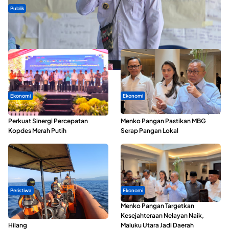
Publik
ABDESI Morotai Apresiasi Penyaluran ADD Rp3,13 Miliar untuk
88 Desa
Ekonomi
Ekonomi
Seminar di Ternate, Mendes
SPPG di Maluku Utara Dipercepat,
Perkuat Sinergi Percepatan
Menko Pangan Pastikan MBG
Kopdes Merah Putih
Serap Pangan Lokal
Peristiwa
Ekonomi
Dua Longboat Bertabrakan di
Menko Pangan Targetkan
Perairan Taliabu, Satu Nelayan
Kesejahteraan Nelayan Naik,
Hilang
Maluku Utara Jadi Daerah