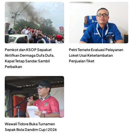
Pemkot dan KSOP Sepakat
Pelni Ternate Evaluasi Pelayanan
Aktifkan Dermaga Dufa Dufa,
Loket Usai Keterlambatan
Kapal Tetap Sandar Sambil
Penjualan Tiket
Perbaikan
Wawali Tidore Buka Turnamen
Sepak Bola Dandim Cup I 2026