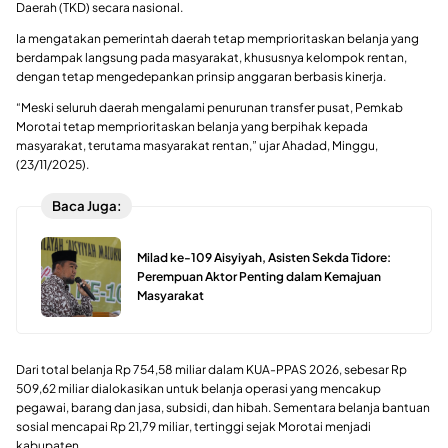
Daerah (TKD) secara nasional.
Ia mengatakan pemerintah daerah tetap memprioritaskan belanja yang
berdampak langsung pada masyarakat, khususnya kelompok rentan,
dengan tetap mengedepankan prinsip anggaran berbasis kinerja.
“Meski seluruh daerah mengalami penurunan transfer pusat, Pemkab
Morotai tetap memprioritaskan belanja yang berpihak kepada
masyarakat, terutama masyarakat rentan,” ujar Ahadad, Minggu,
(23/11/2025).
Baca Juga:
Milad ke-109 Aisyiyah, Asisten Sekda Tidore:
Perempuan Aktor Penting dalam Kemajuan
Masyarakat
Dari total belanja Rp 754,58 miliar dalam KUA-PPAS 2026, sebesar Rp
509,62 miliar dialokasikan untuk belanja operasi yang mencakup
pegawai, barang dan jasa, subsidi, dan hibah. Sementara belanja bantuan
sosial mencapai Rp 21,79 miliar, tertinggi sejak Morotai menjadi
kabupaten.