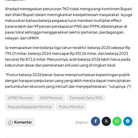
Ahadad menegaskan penurunan TKD tidak mengurangi komitmen Bupati
dan Wakil Bupati dalam meningkatkan kesejahteraan masyarakat. Ia juga
meluruskan bahwa belanja pegawai turut memberi multiplier effect
karena lebih dari 99 persen pendapatan PNS dan PPPK dibelanjakan di
pasar lokal sehingga menggerakkan sektor pertanian, perdagangan,
nelayan, dan UMKM.
Ia memaparkan tren belanja tiga tahun terakhir: belanja 2025 sebesar Rp
793,01 miliar, belanja 2024 mencapai Rp 951,26 miliar, dan belanja 2023
tercatat Rp 872,6 miliar. Menurutnya, arah belanja 2026 lebih fokus pada
kebutuhan dasar dan pemerataan sirkulasi uang di tingkat lokal.
“Postur belanja 2026 benar-benar memprioritaskan kepentingan publik
dengan harapan perputaran uang yang lebih merata dapat menciptakan
pertumbuhan ekonomi yang inklusif dan menyejahterakan,” tutupnya. (*)
APBD Morotai
ASN Morotai
Dampak Dana TKD
Kepala Bappeda Morotai
Pulau Morotai
Komentar
Bagikan: