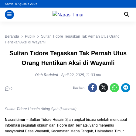
Skip
Kamis, 6 Agustus 2026
to
content
Beranda
Publik
Sultan Tidore Tegaskan Tak Pernah Utus Orang
Hentikan Aksi di Wayamli
Sultan Tidore Tegaskan Tak Pernah Utus
Orang Hentikan Aksi di Wayamli
Oleh
Redaksi
-
April 22, 2025, 11:03 pm
Bagikan:
0
Sultan Tidore Husain Alting Sjah (Istimewa)
Narasitimur –
Sultan Tidore Husain Sjah angkat bicara setelah mendapat
informasi sejumlah oknum dari Tidore dan Ternate, yang menemui
masyarakat Desa Wayamli, Kecamatan Maba Tengah, Halmahera Timur.