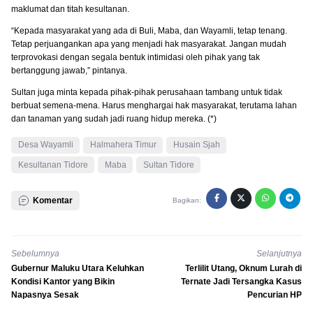
maklumat dan titah kesultanan.
“Kepada masyarakat yang ada di Buli, Maba, dan Wayamli, tetap tenang.
Tetap perjuangankan apa yang menjadi hak masyarakat. Jangan mudah
terprovokasi dengan segala bentuk intimidasi oleh pihak yang tak
bertanggung jawab,” pintanya.
Sultan juga minta kepada pihak-pihak perusahaan tambang untuk tidak
berbuat semena-mena. Harus menghargai hak masyarakat, terutama lahan
dan tanaman yang sudah jadi ruang hidup mereka. (*)
Desa Wayamli
Halmahera Timur
Husain Sjah
Kesultanan Tidore
Maba
Sultan Tidore
Komentar
Bagikan:
Sebelumnya
Selanjutnya
Gubernur Maluku Utara Keluhkan
Terlilit Utang, Oknum Lurah di
Kondisi Kantor yang Bikin
Ternate Jadi Tersangka Kasus
Napasnya Sesak
Pencurian HP