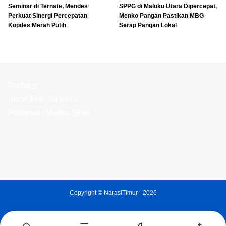
Seminar di Ternate, Mendes
SPPG di Maluku Utara Dipercepat,
Perkuat Sinergi Percepatan
Menko Pangan Pastikan MBG
Kopdes Merah Putih
Serap Pangan Lokal
Redaksi
Kode Etik Jurnalis
Pedoman Media Siber
Copyright ©
NarasiTimur
- 2026