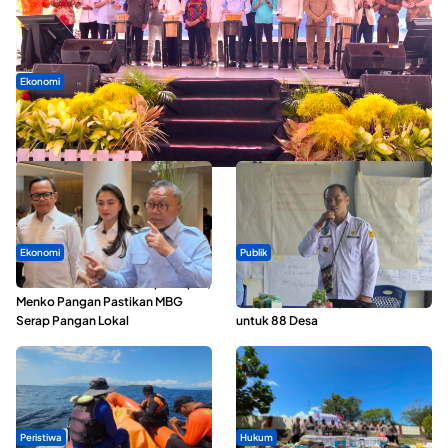
Ekonomi
Seminar di Ternate, Mendes Perkuat Sinergi Percepatan
Kopdes Merah Putih
Ekonomi
Publik
SPPG di Maluku Utara Dipercepat,
ABDESI Morotai Apresiasi
Menko Pangan Pastikan MBG
Penyaluran ADD Rp3,13 Miliar
Serap Pangan Lokal
untuk 88 Desa
Peristiwa
Hukum