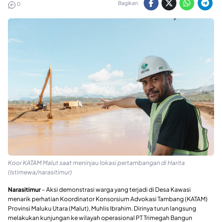
Bagikan:
0
Koor KATAM Malut saat meninjau lokasi pertambangan di Harita
(Istimewa/narasitimur)
Narasitimur
– Aksi demonstrasi warga yang terjadi di Desa Kawasi
menarik perhatian Koordinator Konsorsium Advokasi Tambang (KATAM)
Provinsi Maluku Utara (Malut), Muhlis Ibrahim. Dirinya turun langsung
melakukan kunjungan ke wilayah operasional PT Trimegah Bangun