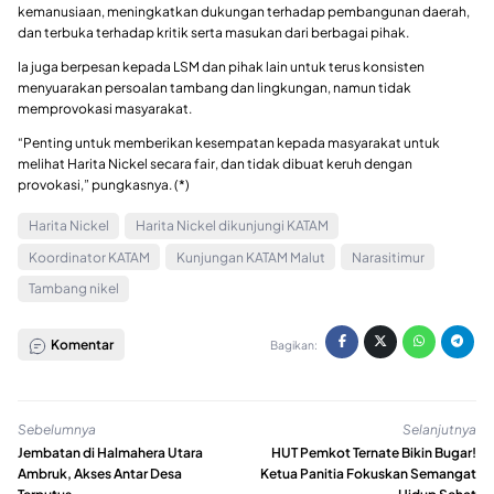
kemanusiaan, meningkatkan dukungan terhadap pembangunan daerah,
dan terbuka terhadap kritik serta masukan dari berbagai pihak.
Ia juga berpesan kepada LSM dan pihak lain untuk terus konsisten
menyuarakan persoalan tambang dan lingkungan, namun tidak
memprovokasi masyarakat.
“Penting untuk memberikan kesempatan kepada masyarakat untuk
melihat Harita Nickel secara fair, dan tidak dibuat keruh dengan
provokasi,” pungkasnya. (*)
Harita Nickel
Harita Nickel dikunjungi KATAM
Koordinator KATAM
Kunjungan KATAM Malut
Narasitimur
Tambang nikel
Komentar
Bagikan:
Sebelumnya
Selanjutnya
Jembatan di Halmahera Utara
HUT Pemkot Ternate Bikin Bugar!
Ambruk, Akses Antar Desa
Ketua Panitia Fokuskan Semangat