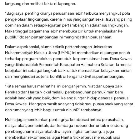
langsung dan melihat fakta di lapangan.
“Bagi saya, penting kiranya perusahaan lebih terbuka menyangkut pola
pengelolaan lingkungan, karena ini isu yang sangat seksi. Isu yang paling
dominan dalam setiap kegiatan pertambangan adalah isu lingkungan.
Maka tinggal bagaimana lebih membuka diri untuk menjelaskan ke
publik,” dosen pertambangan ini mengingatkan perusahaan.
Dalam aspek sosial, alumni teknik pertambangan Universitas
Muhammadiyah Maluku Utara (UMMU) ini memberikan dukungan penuh
terhadap program relokasi penduduk, ke permukiman baru Desa Kawasi
yang diinisiasi oleh Pemerintah Kabupaten Halmahera Selatan. Ia menilai
kebijakan ini sebagai langkah baik, untuk memastikan kelayakan hunian
dan menghindari potensi konflik di tengah aktivitas pertambangan.
“Kita semua harus melihat hal ini dengan jernih. Niat dan upaya baik
Pemkab dan Harita Nickel melalui pembangunan permukiman baru
adalah langkah yang baik, demi kelangsungan hidup generasi penerus
Desa Kawasi. Mengapa masih ada yang tidak mau punya anak yang sehat,
dan rumah yang lebih bagus untuk dihuni?” tambahnya.
Muhlis juga menekankan pentingnya kolaborasi antara perusahaan,
masyarakat, pemerintah, dan lembaga independen untuk mendorong
pembangunan masyarakat di wilayah lingkar tambang. Ia juga
memberikan rekomendasi agar Harita Nickel terus memupuk rasa