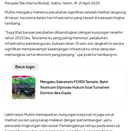
Persada Tbk (Harita Nickel), Sabtu-Senin, 19-21 April 2025.
Muhlis mengakui menemui perubahan signifikan setelah melihat langsung
di lokasi, terutama dalam hal infrastruktur yang terjadi di kawasan lingkar
tambang.
“Saya lihat banyak perubahan dibandingkan dengan kunjungan terakhir
tahun 2022 lalu. Terutama itu yang paling menonjol, pelabuhan,
infrastruktur pembangunan, bukaan lahan. Di satu sisi, langkah ini secara
signifikan mempersempit kesenjangan infrastruktur antar desa dan
memangkas rantai ekonomi yang panjang,” ujar praktisi tambang ini.
Baca Juga:
Mengaku Sekretaris PORDI Ternate, Bahri
Terancam Diproses Hukum Soal Turnamen
Domino Ake Gaale
Lebih lanjut Muhlis memaparkan, kunjungan kerja kali ini juga untuk
melihat sisi lain yang kerap melekat dengan pertambangan, yaitu
persoalan lingkungan dan sosial. Pandangannya tertuju pada area Loji