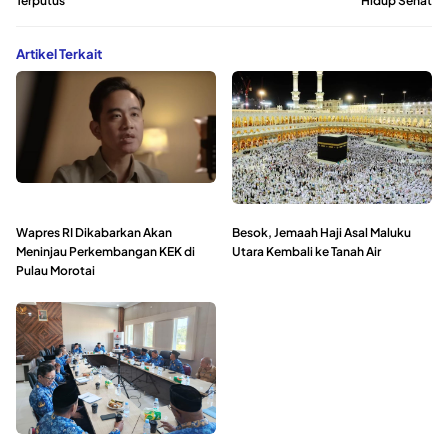
Terputus
Hidup Sehat
Artikel Terkait
Wapres RI Dikabarkan Akan
Besok, Jemaah Haji Asal Maluku
Meninjau Perkembangan KEK di
Utara Kembali ke Tanah Air
Pulau Morotai