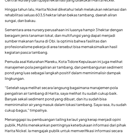
Central Nursery dan upaya reklamasi yang dilakukan Harita Nickel.
Hingga tahun lalu, Harita Nickel diketahui telah melakukan reklamasi dan
rehabilitasi seluas 603,5 hektar lahan bekas tambang, daerah aliran
sungai, dan bakau.
Sementara area nursery perusahaan ini luasnya hampir 3 hektar dengan
beragam jenis tanaman lokal, dan multifungsi yang dapat menjadi
sumber makanan fauna di Obi. Ia optimis bahwa fasilitas dan
profesionalisme pekerja di area tersebut bisa memaksimalkan hasil
kegiatan pasca tambang.
Pemuda asal Kelurahan Mareku, Kota Tidore Kepulauan ini juga melihat
manajemen pola pengaliran air tambang, dan pembangunan sediment
pond yang luas sebagai langkah positif dalam meminimalisir dampak
lingkungan.
“Setelah saya melihat secara langsung bagaimana manajemen pola
pengaliran air tambang di Harita, saya melihat itu sudah cukup baik.
Banyak sekali sediment pond yang dibuat, dan itu sudah bisa
meminimalisir air yang masuk dalam lokasi tambang. Saya rasa, itu sudah
cukup bagus,” timpalnya.
Menanggapi isu pembuangan tailing ke laut yang kerap menjadi opini
publik, Muhlis menekankan pentingnya keterbukaan informasi dari pihak
Harita Nickel. Ia mengajak publik untuk memverifikasi informasi secara