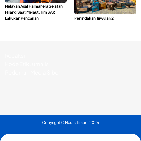
Nelayan Asal Halmahera Selatan
Polda Maluku Utara Musnahkan
Hilang Saat Melaut, Tim SAR
Ribuan Liter Miras Hasil Operasi
Lakukan Pencarian
Penindakan Triwulan 2
Redaksi
Kode Etik Jurnalis
Pedoman Media Siber
Copyright ©
NarasiTimur
- 2026