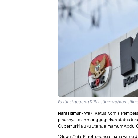
Ilustrasi gedung KPK (Istimewa/narasitimu
Narasitimur
– Wakil Ketua Komisi Pember
pihaknya telah menggugurkan status ter
Gubernur Maluku Utara, almarhum Abdul 
“Gugur,” ujar Fitroh sebagaimana yamg di