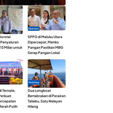
Ekonomi
orotai
SPPG di Maluku Utara
i Penyaluran
Dipercepat, Menko
3 Miliar untuk
Pangan Pastikan MBG
Serap Pangan Lokal
Peristiwa
i Ternate,
Dua Longboat
erkuat
Bertabrakan di Perairan
Percepatan
Taliabu, Satu Nelayan
erah Putih
Hilang