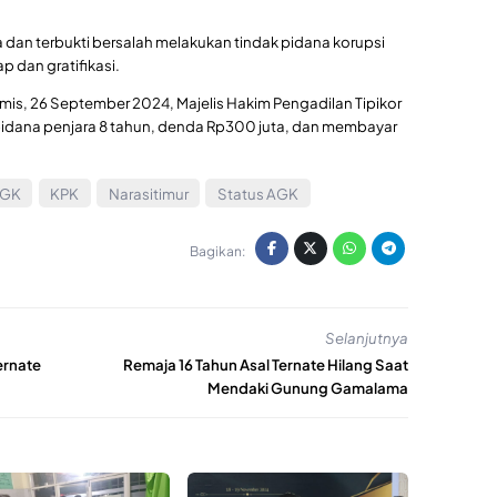
 dan terbukti bersalah melakukan tindak pidana korupsi
 dan gratifikasi.
is, 26 September 2024, Majelis Hakim Pengadilan Tipikor
idana penjara 8 tahun, denda Rp300 juta, dan membayar
AGK
KPK
Narasitimur
Status AGK
Bagikan:
Selanjutnya
ernate
Remaja 16 Tahun Asal Ternate Hilang Saat
Mendaki Gunung Gamalama