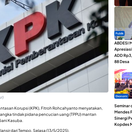
Publik
ABDESI M
Apresias
ADD Rp3,1
88 Desa
Ekonomi
r)
Seminar d
antasan Korupsi (KPK), Fitroh Rohcahyanto menyatakan,
Mendes P
sangka tindak pidana pencucian uang (TPPU) mantan
Sinergi 
Gani Kasuba.
Kopdes M
lansir dari Tempo, Selasa (13/5/2025).