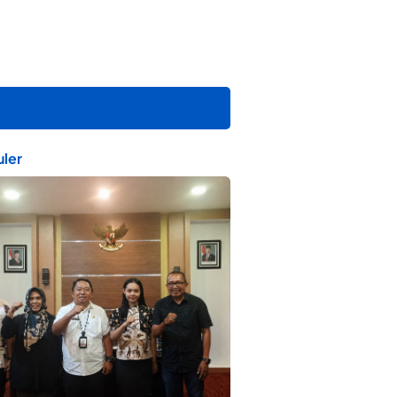
ler
ta Muda Ternate Wakili Maluku Utara di
ana Nusantara 2026