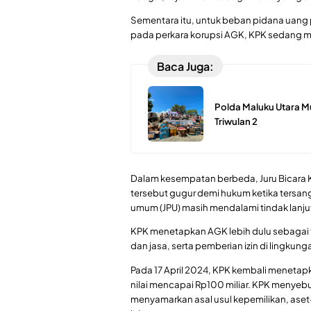
Sementara itu, untuk beban pidana uang 
pada perkara korupsi AGK, KPK sedang 
Baca Juga:
Polda Maluku Utara M
Triwulan 2
Dalam kesempatan berbeda, Juru Bicara 
tersebut gugur demi hukum ketika tersan
umum (JPU) masih mendalami tindak lanj
KPK menetapkan AGK lebih dulu sebagai
dan jasa, serta pemberian izin di lingk
Pada 17 April 2024, KPK kembali meneta
nilai mencapai Rp100 miliar. KPK menyeb
menyamarkan asal usul kepemilikan, as