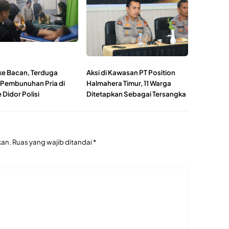
ke Bacan, Terduga
Aksi di Kawasan PT Position
 Pembunuhan Pria di
Halmahera Timur, 11 Warga
 Didor Polisi
Ditetapkan Sebagai Tersangka
kan.
Ruas yang wajib ditandai
*