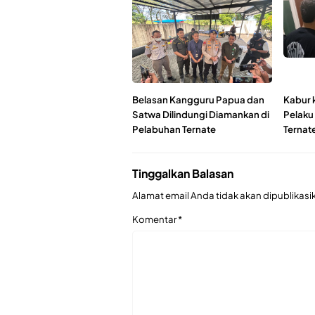
Belasan Kangguru Papua dan
Kabur 
Satwa Dilindungi Diamankan di
Pelaku
Pelabuhan Ternate
Ternate
Tinggalkan Balasan
Alamat email Anda tidak akan dipublikasi
Komentar
*