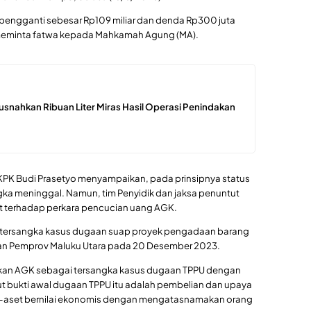
pengganti sebesar Rp109 miliar dan denda Rp300 juta
meminta fatwa kepada Mahkamah Agung (MA).
usnahkan Ribuan Liter Miras Hasil Operasi Penindakan
KPK Budi Prasetyo menyampaikan, pada prinsipnya status
gka meninggal. Namun, tim Penyidik dan jaksa penuntut
ut terhadap perkara pencucian uang AGK.
 tersangka kasus dugaan suap proyek pengadaan barang
ungan Pemprov Maluku Utara pada 20 Desember 2023.
pkan AGK sebagai tersangka kasus dugaan TPPU dengan
ut bukti awal dugaan TPPU itu adalah pembelian dan upaya
et-aset bernilai ekonomis dengan mengatasnamakan orang