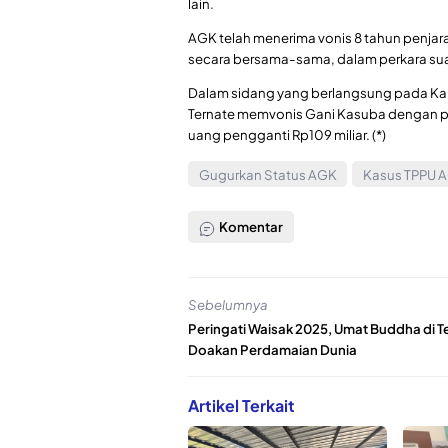
lain.
AGK telah menerima vonis 8 tahun penjara
secara bersama-sama, dalam perkara suap
Dalam sidang yang berlangsung pada Kam
Ternate memvonis Gani Kasuba dengan p
uang pengganti Rp109 miliar. (*)
Gugurkan Status AGK
Kasus TPPU 
Komentar
Sebelumnya
Peringati Waisak 2025, Umat Buddha di T
Doakan Perdamaian Dunia
Artikel Terkait