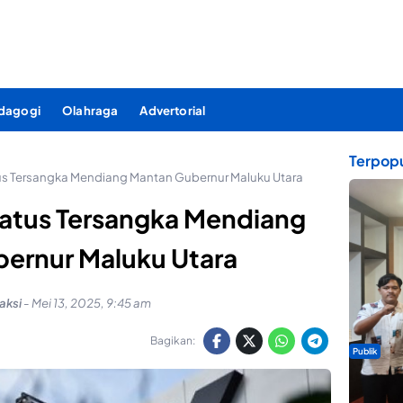
dagogi
Olahraga
Advertorial
Terpopu
s Tersangka Mendiang Mantan Gubernur Maluku Utara
atus Tersangka Mendiang
ernur Maluku Utara
aksi
-
Mei 13, 2025, 9:45 am
Bagikan:
Publik
Dua Talen
Gita Bah