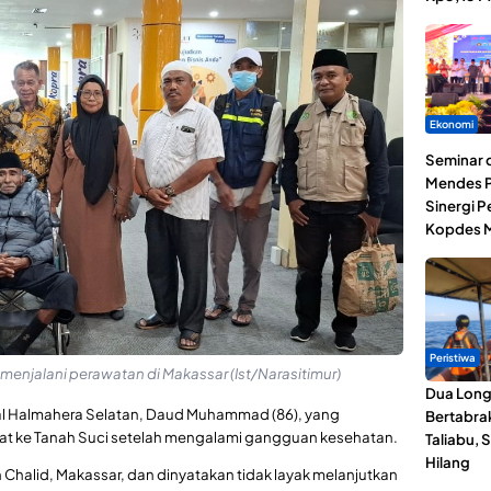
Ekonomi
Seminar d
Mendes P
Sinergi 
Kopdes M
Peristiwa
 menjalani perawatan di Makassar (Ist/Narasitimur)
Dua Lon
sal Halmahera Selatan, Daud Muhammad (86), yang
Bertabrak
kat ke Tanah Suci setelah mengalami gangguan kesehatan.
Taliabu, 
Hilang
n Chalid, Makassar, dan dinyatakan tidak layak melanjutkan