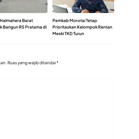
 Halmahera Barat
Pemkab Morotai Tetap
k Bangun RS Pratama di
Prioritaskan Kelompok Rentan
Meski TKD Turun
kan.
Ruas yang wajib ditandai
*