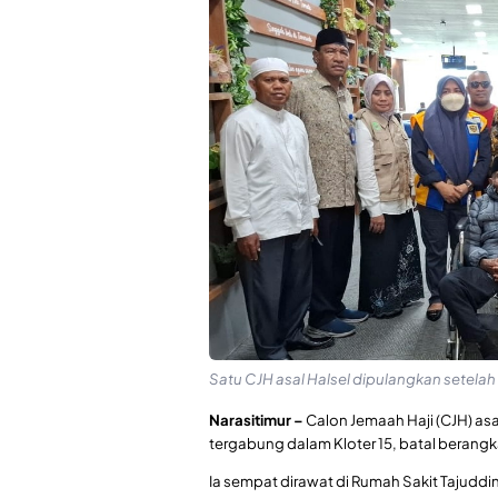
Satu CJH asal Halsel dipulangkan setelah
Narasitimur –
Calon Jemaah Haji (CJH) a
tergabung dalam Kloter 15, batal berang
Ia sempat dirawat di Rumah Sakit Tajuddi