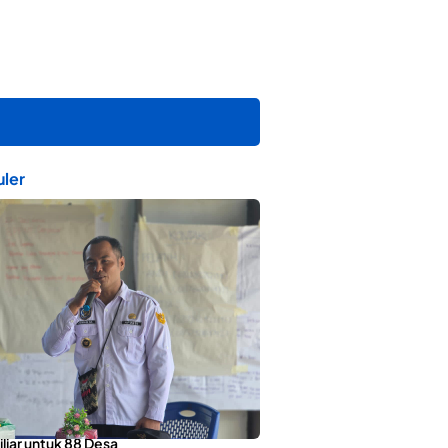
ler
orotai Apresiasi Penyaluran ADD
liar untuk 88 Desa