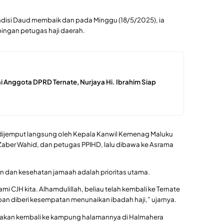
ondisi Daud membaik dan pada Minggu (18/5/2025), ia
ngan petugas haji daerah.
i Anggota DPRD Ternate, Nurjaya Hi. Ibrahim Siap
a dijemput langsung oleh Kepala Kanwil Kemenag Maluku
 Zaber Wahid, dan petugas PPIHD, lalu dibawa ke Asrama
dan kesehatan jamaah adalah prioritas utama.
ami CJH kita. Alhamdulillah, beliau telah kembali ke Ternate
n diberi kesempatan menunaikan ibadah haji,” ujarnya.
akan kembali ke kampung halamannya di Halmahera