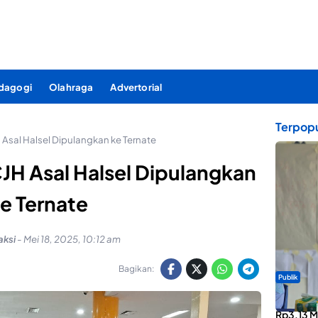
dagogi
Olahraga
Advertorial
Terpopu
Asal Halsel Dipulangkan ke Ternate
JH Asal Halsel Dipulangkan
e Ternate
aksi
-
Mei 18, 2025, 10:12 am
Bagikan:
Publik
ABDESI M
Rp3,13 Mi