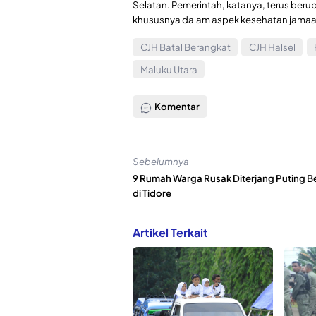
Selatan. Pemerintah, katanya, terus beru
khususnya dalam aspek kesehatan jamaah
CJH Batal Berangkat
CJH Halsel
Maluku Utara
Komentar
Sebelumnya
9 Rumah Warga Rusak Diterjang Puting B
di Tidore
Artikel Terkait