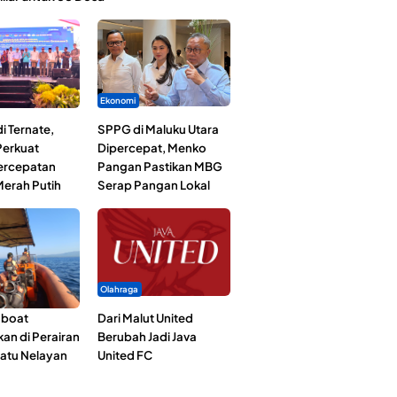
Ekonomi
i Ternate,
SPPG di Maluku Utara
erkuat
Dipercepat, Menko
Percepatan
Pangan Pastikan MBG
erah Putih
Serap Pangan Lokal
Olahraga
gboat
Dari Malut United
an di Perairan
Berubah Jadi Java
Satu Nelayan
United FC