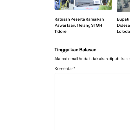
Ratusan Peserta Ramaikan
Bupati
Pawai Taaruf Jelang STQH
Didesa
Tidore
Loloda
Tinggalkan Balasan
Alamat email Anda tidak akan dipublikasi
Komentar
*