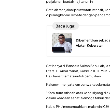
perjalanan ibadah haji tahun ini.
Setelah menjalani perawatan intensif, k
dipulangkan ke Ternate dengan pendampi
Baca Juga:
Diberhentikan sebaga
Ajukan Keberatan
Setibanya di Bandara Sultan Babullah, i
Utara, H. Amar Manaf, Kabid PHU H. Muh.
Haji Transit Ternate untuk pemulihan.
Kakanwil menyatakan bahwa keselamatan 
“Kami turut prihatin atas kondisi yang dial
dalam keadaan sehat. Semoga tahun depa
Kabid PHU menambahkan, malam ini CJH 