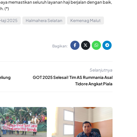
paya memastikan seluruh layanan haji berjalan dengan baik,
. (*)
Haji 2025
Halmahera Selatan
Kemenag Malut
Bagikan:
Selanjutnya
eliung
GOT 2025 Selesai! Tim AS Rummania Asal
Tidore Angkat Piala