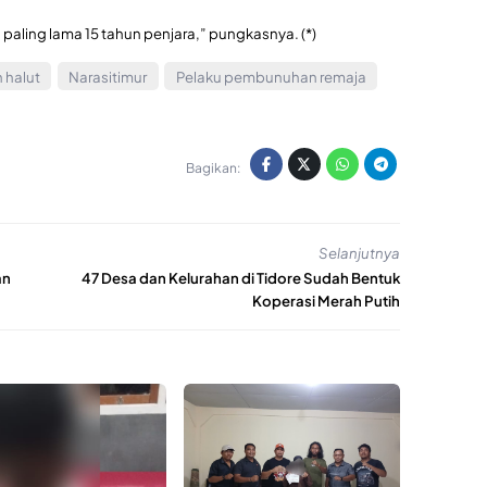
aling lama 15 tahun penjara,” pungkasnya. (*)
 halut
Narasitimur
Pelaku pembunuhan remaja
Bagikan:
Selanjutnya
an
47 Desa dan Kelurahan di Tidore Sudah Bentuk
Koperasi Merah Putih