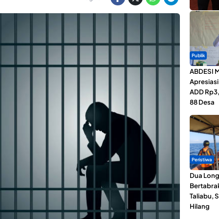
Publik
ABDESI M
Apresias
ADD Rp3,1
88 Desa
Peristiwa
Dua Lon
Bertabrak
Taliabu, 
Hilang