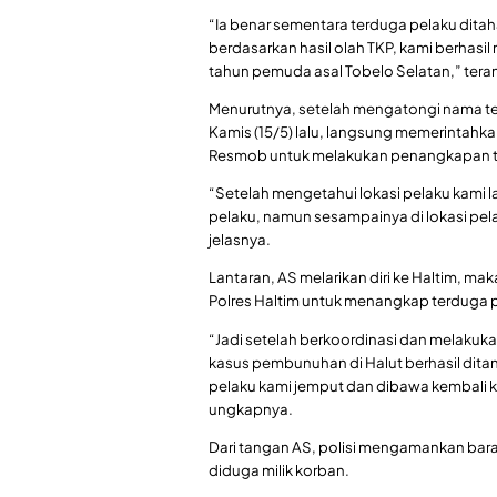
“Ia benar sementara terduga pelaku ditahan
berdasarkan hasil olah TKP, kami berhasil
tahun pemuda asal Tobelo Selatan,” teran
Menurutnya, setelah mengatongi nama terd
Kamis (15/5) lalu, langsung memerintahkan
Resmob untuk melakukan penangkapan t
“Setelah mengetahui lokasi pelaku kami 
pelaku, namun sesampainya di lokasi pelak
jelasnya.
Lantaran, AS melarikan diri ke Haltim, m
Polres Haltim untuk menangkap terduga 
“Jadi setelah berkoordinasi dan melakuk
kasus pembunuhan di Halut berhasil ditan
pelaku kami jemput dan dibawa kembali
ungkapnya.
Dari tangan AS, polisi mengamankan bar
diduga milik korban.