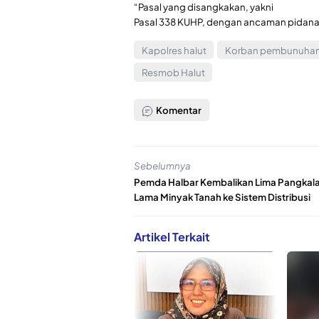
“Pasal yang disangkakan, yakni
Pasal 338 KUHP, dengan ancaman pidana p
Kapolres halut
Korban pembunuhan
Resmob Halut
Komentar
Sebelumnya
Pemda Halbar Kembalikan Lima Pangkal
Lama Minyak Tanah ke Sistem Distribusi
Artikel Terkait