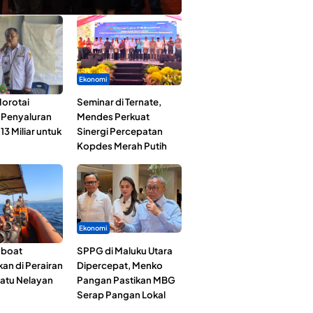
Ekonomi
orotai
Seminar di Ternate,
i Penyaluran
Mendes Perkuat
3 Miliar untuk
Sinergi Percepatan
Kopdes Merah Putih
Ekonomi
gboat
SPPG di Maluku Utara
an di Perairan
Dipercepat, Menko
Satu Nelayan
Pangan Pastikan MBG
Serap Pangan Lokal