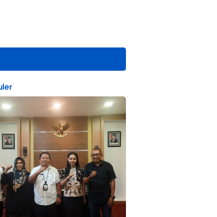
ler
ta Muda Ternate Wakili Maluku Utara di
ana Nusantara 2026