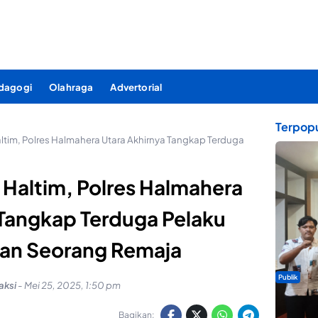
dagogi
Olahraga
Advertorial
Terpopu
tim, Polres Halmahera Utara Akhirnya Tangkap Terduga
Haltim, Polres Halmahera
 Tangkap Terduga Pelaku
n Seorang Remaja
Publik
aksi
-
Mei 25, 2025, 1:50 pm
Dua Talen
Gita Bah
Bagikan: