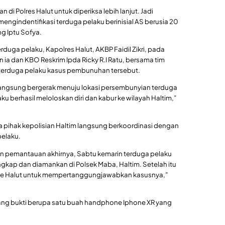
 di Polres Halut untuk diperiksa lebih lanjut. Jadi
 mengindentifikasi terduga pelaku berinisial AS berusia 20
g Iptu Sofya.
uga pelaku, Kapolres Halut, AKBP Faidil Zikri, pada
 ia dan KBO Reskrim Ipda Ricky R.I Ratu, bersama tim
erduga pelaku kasus pembunuhan tersebut.
langsung bergerak menuju lokasi persembunyian terduga
u berhasil meloloskan diri dan kabur ke wilayah Haltim,”
aka pihak kepolisian Haltim langsung berkoordinasi dengan
pelaku.
an pemantauan akhirnya, Sabtu kemarin terduga pelaku
gkap dan diamankan di Polsek Maba, Haltim. Setelah itu
 ke Halut untuk mempertanggungjawabkan kasusnya,”
ang bukti berupa satu buah handphone Iphone XR yang