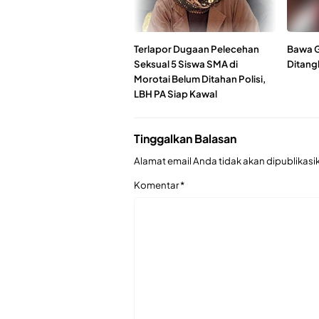
Terlapor Dugaan Pelecehan
Bawa G
Seksual 5 Siswa SMA di
Ditang
Morotai Belum Ditahan Polisi,
LBH PA Siap Kawal
Tinggalkan Balasan
Alamat email Anda tidak akan dipublikasi
Komentar
*