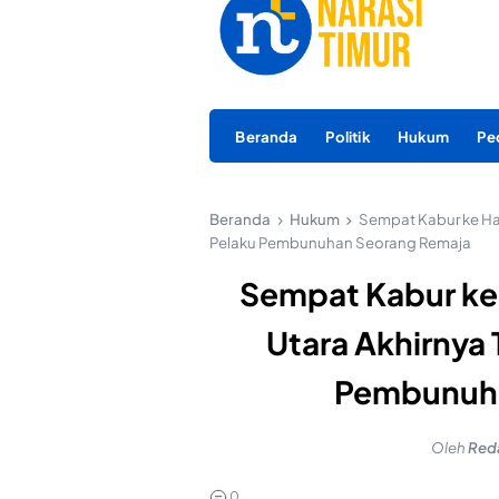
Beranda
Politik
Hukum
Pe
Beranda
Hukum
Sempat Kabur ke Hal
Pelaku Pembunuhan Seorang Remaja
Sempat Kabur ke 
Utara Akhirnya
Pembunuha
Oleh
Red
0