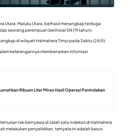
a Utara, Maluku Utara, berhasil menangkap terduga
p seorang perempuan berinisial SN (19 tahun).
itangkap di wilayah Halmahera Timur pada Sabtu (24/5).
, dalam keterangannya membenarkan informasi
usnahkan Ribuan Liter Miras Hasil Operasi Penindakan
itemukan tak bernyawa di salah satu indekos di Halmahera
elah melakukan penyelidikan, ternyata ini adalah kasus