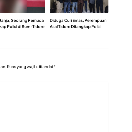
anja, Seorang Pemuda
Diduga Curi Emas, Perempuan
kap Polisi di Rum-Tidore
Asal Tidore Ditangkap Polisi
kan.
Ruas yang wajib ditandai
*