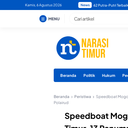
Skip
Kamis, 6 Agustus 2026
News
Bupati Morotai Minta
to
content
MENU
Beranda
Politik
Hukum
Pe
Beranda
Peristiwa
Speedboat Mogok 
Polairud
Speedboat Mogo