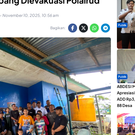
pang Dievakuasi Polairud
-
November 10, 2025, 10:56 am
Publik
Bagikan:
Dua Talen
Gita Bah
Publik
ABDESI M
Apresias
ADD Rp3,1
88 Desa