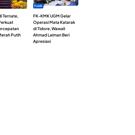
Publik
i Ternate,
FK-KMK UGM Gelar
erkuat
Operasi Mata Katarak
Percepatan
di Tidore, Wawali
erah Putih
Ahmad Laiman Beri
Apresiasi