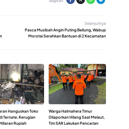
Bagikan:
Selanjutnya
Pasca Musibah Angin Puting Beliung, Wabup
an
Morotai Serahkan Bantuan di 2 Kecamatan
ran Hanguskan Toko
Warga Halmahera Timur
di Ternate, Kerugian
Dilaporkan Hilang Saat Melaut,
Miliaran Rupiah
Tim SAR Lakukan Pencarian