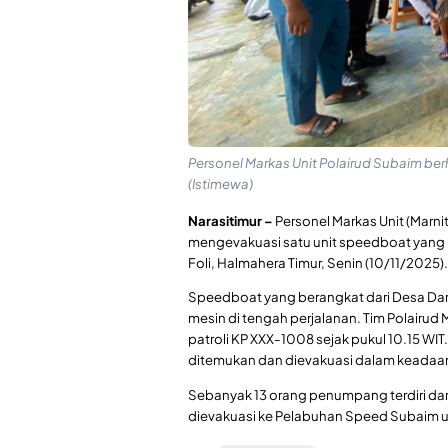
Personel Markas Unit Polairud Subaim b
(Istimewa)
Narasitimur –
Personel Markas Unit (Marnit
mengevakuasi satu unit speedboat yang m
Foli, Halmahera Timur, Senin (10/11/2025).
Speedboat yang berangkat dari Desa Da
mesin di tengah perjalanan. Tim Polairu
patroli KP XXX-1008 sejak pukul 10.15 WIT
ditemukan dan dievakuasi dalam keadaa
Sebanyak 13 orang penumpang terdiri dari
dievakuasi ke Pelabuhan Speed Subaim 