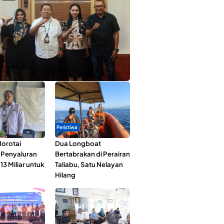
ta Muda Ternate Wakili Maluku Utara di
ana Nusantara 2026
Peristiwa
orotai
Dua Longboat
i Penyaluran
Bertabrakan di Perairan
3 Miliar untuk
Taliabu, Satu Nelayan
Hilang