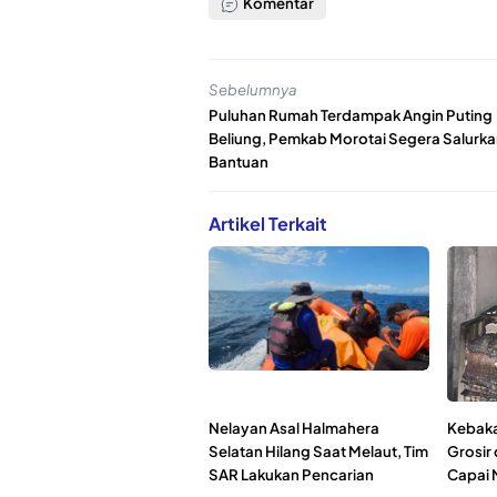
Komentar
Sebelumnya
Puluhan Rumah Terdampak Angin Puting
Beliung, Pemkab Morotai Segera Salurk
Bantuan
Artikel Terkait
Nelayan Asal Halmahera
Kebaka
Selatan Hilang Saat Melaut, Tim
Grosir 
SAR Lakukan Pencarian
Capai 