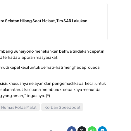
ra Selatan Hilang Saat Melaut, Tim SAR Lakukan
ambang Suharyono menekankan bahwa tindakan cepat ini
d terhadap laporan masyarakat.
mudi kapal kecil untuk berhati-hati menghadapi cuaca
sir, khususnya nelayan dan pengemudi kapal kecil, untuk
keselamatan. Jika cuaca memburuk, sebaiknya menunda
g yang aman,” tegasnya. (*)
 Humas Polda Malut
Korban Speedboat