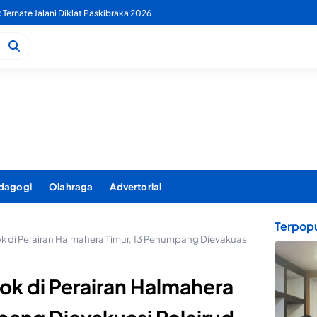
 PDAM Benahi Pelayanan Air Bersih Secara Menyeluruh
dagogi
Olahraga
Advertorial
Terpopu
di Perairan Halmahera Timur, 13 Penumpang Dievakuasi
k di Perairan Halmahera