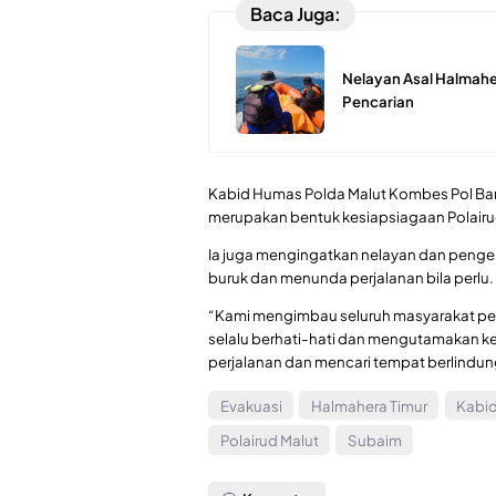
Baca Juga:
Nelayan Asal Halmahe
Pencarian
Kabid Humas Polda Malut Kombes Pol B
merupakan bentuk kesiapsiagaan Polairu
Ia juga mengingatkan nelayan dan penge
buruk dan menunda perjalanan bila perlu.
“Kami mengimbau seluruh masyarakat pesi
selalu berhati-hati dan mengutamakan 
perjalanan dan mencari tempat berlindun
Evakuasi
Halmahera Timur
Kabid
Polairud Malut
Subaim