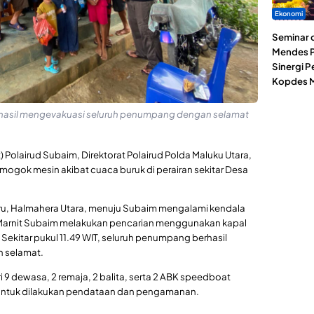
Ekonomi
Seminar d
Mendes P
Sinergi 
Kopdes M
erhasil mengevakuasi seluruh penumpang dengan selamat
) Polairud Subaim, Direktorat Polairud Polda Maluku Utara,
ogok mesin akibat cuaca buruk di perairan sekitar Desa
ru, Halmahera Utara, menuju Subaim mengalami kendala
d Marnit Subaim melakukan pencarian menggunakan kapal
. Sekitar pukul 11.49 WIT, seluruh penumpang berhasil
n selamat.
 9 dewasa, 2 remaja, 2 balita, serta 2 ABK speedboat
untuk dilakukan pendataan dan pengamanan.