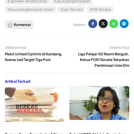
Kapolsek Ternate Utara
Kasus pengeroyokan
Kasus pengeroyokan Siswi
Siswi Ternate
SMA Ternate
Komentar
Bagikan:
Sebelumnya
Selanjutnya
Malut United Optimis di Kandang,
Liga Pelajar SD Resmi Bergulir,
Arema Jadi Target Tiga Poin
Ketua PGRI Ternate Tekankan
Pembinaan Usia Dini
Artikel Terkait