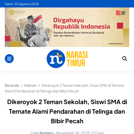
Skip
Senin, 10 Agustus 2026
to
content
Beranda
Hukum
Dikeroyok 2 Teman Sekolah, Siswi SMA di Ternate
Alami Pendarahan di Telinga dan Bibir Pecah
Dikeroyok 2 Teman Sekolah, Siswi SMA di
Ternate Alami Pendarahan di Telinga dan
Bibir Pecah
Oleh
Redaksi
-
November 28, 2025, 11:12 am