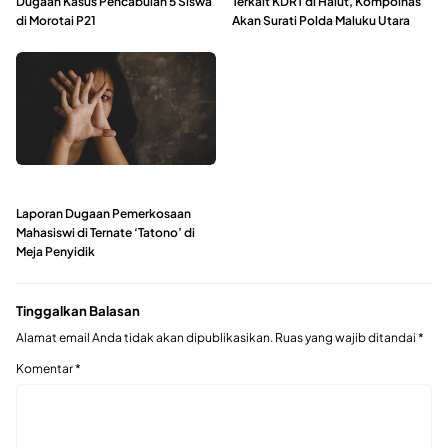
Dugaan Kasus Pencabulan 5 Siswa
Terkait KDRT di Halut, Kompolnas
di Morotai P21
Akan Surati Polda Maluku Utara
Laporan Dugaan Pemerkosaan
Mahasiswi di Ternate ‘Tatono’ di
Meja Penyidik
Tinggalkan Balasan
Alamat email Anda tidak akan dipublikasikan.
Ruas yang wajib ditandai
*
Komentar
*