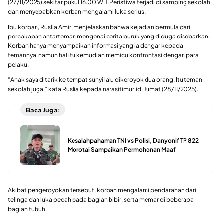
(27/11/2025) sekitar pukul 16.00 WIT. Peristiwa terjadi di samping sekolah
dan menyebabkan korban mengalami luka serius.
Ibu korban, Ruslia Amir, menjelaskan bahwa kejadian bermula dari
percakapan antarteman mengenai cerita buruk yang diduga disebarkan.
Korban hanya menyampaikan informasi yang ia dengar kepada
temannya, namun hal itu kemudian memicu konfrontasi dengan para
pelaku.
“Anak saya ditarik ke tempat sunyi lalu dikeroyok dua orang. Itu teman
sekolah juga,” kata Ruslia kepada narasitimur.id, Jumat (28/11/2025).
Baca Juga:
Kesalahpahaman TNI vs Polisi, Danyonif TP 822
Morotai Sampaikan Permohonan Maaf
Akibat pengeroyokan tersebut, korban mengalami pendarahan dari
telinga dan luka pecah pada bagian bibir, serta memar di beberapa
bagian tubuh.