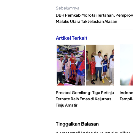
Sebelumnya
DBH Pemkab Morotai Tertahan, Pemprov
Maluku Utara Tak Jelaskan Alasan
Artikel Terkait
Prestasi Gemilang: Tiga Petinju
Indone
Ternate Raih Emas di Kejurnas
Tampil
Tinju Amatir
Tinggalkan Balasan
Alamat email Anda tidak akan dipublikasi