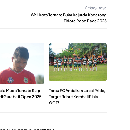
Selanjutnya
Wali Kota Ternate Buka Kejurda Kadatong
Tidore Road Race 2025
sia Muda Ternate Siap
Tarau FC Andalkan Local Pride,
 di Gurabati Open 2025
Target Rebut Kembali Piala
GOT!
kan.
Ruas yang wajib ditandai
*