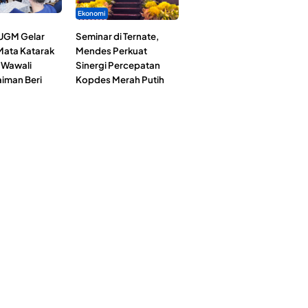
Ekonomi
UGM Gelar
Seminar di Ternate,
Mata Katarak
Mendes Perkuat
, Wawali
Sinergi Percepatan
iman Beri
Kopdes Merah Putih