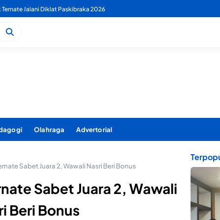
 PDAM Benahi Pelayanan Air Bersih Secara Menyeluruh
dagogi
Olahraga
Advertorial
Terpopu
ernate Sabet Juara 2, Wawali Nasri Beri Bonus
rnate Sabet Juara 2, Wawali
i Beri Bonus