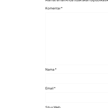
Komentar
*
Nama
*
Email
*
Situs Web